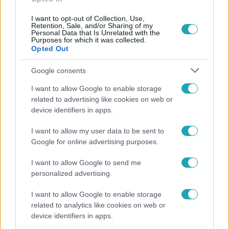
I want to opt-out of Collection, Use,
Retention, Sale, and/or Sharing of my
Personal Data that Is Unrelated with the
Népszerű
Purposes for which it was collected.
Opted Out
Google consents
I want to allow Google to enable storage
related to advertising like cookies on web or
device identifiers in apps.
I want to allow my user data to be sent to
Google for online advertising purposes.
I want to allow Google to send me
personalized advertising.
Bulvár
I want to allow Google to enable storage
related to analytics like cookies on web or
"Hatalmas viharban" - így zajlott Hegyi Barbara
device identifiers in apps.
és Zorán első randija