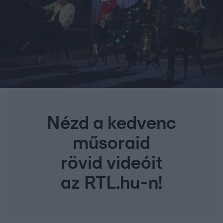
Nézd a kedvenc
műsoraid
rövid videóit
az RTL.hu-n!