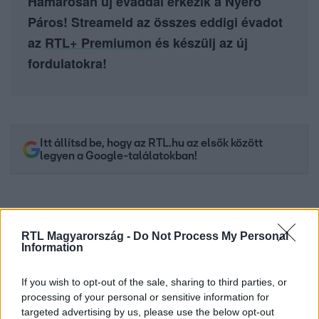
Hamarosan új évaddal érkezik a Nyerő
Páros! Streameld az összes eddigi évadot
az
RTL+ Premiumon
és készülj az új
fordulatokra!
Itt állítsd be, hogy az RTL.hu az elsők között
legyen a Google-találatokban!
RTL Magyarország -
Do Not Process My Personal
Information
If you wish to opt-out of the sale, sharing to third parties, or
processing of your personal or sensitive information for
targeted advertising by us, please use the below opt-out