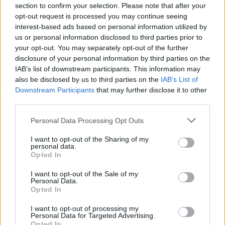
section to confirm your selection. Please note that after your
opt-out request is processed you may continue seeing
Kövess minket, és értesülj a friss hírekről a
interest-based ads based on personal information utilized by
Facebookon is!
us or personal information disclosed to third parties prior to
your opt-out. You may separately opt-out of the further
Követem
disclosure of your personal information by third parties on the
IAB’s list of downstream participants. This information may
also be disclosed by us to third parties on the
IAB’s List of
Downstream Participants
that may further disclose it to other
third parties.
Please note that this website/app uses one or more Google
Personal Data Processing Opt Outs
#
NYERŐ PÁROS
#
ADÁSRÉSZLETEK
#
RTL
services and may gather and store information including but
not limited to your visit or usage behaviour. You may click to
I want to opt-out of the Sharing of my
#
RTL KLUB
#
LESI-KÖRTVÉLYESSY KINGA
personal data.
grant or deny consent to Google and its third-party tags to
Opted In
#
FAZEKAS VIVI
#
AUKCIÓ
#
LICIT
#
LL JUNIOR
use your data for below specified purposes in below Google
consent section.
I want to opt-out of the Sale of my
#
MOLNÁR GUSZTÁV
Personal Data.
Opted In
I want to opt-out of processing my
Personal Data for Targeted Advertising.
Opted In