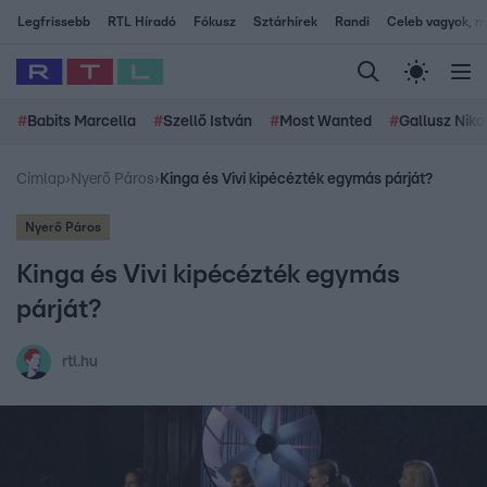
Legfrissebb
RTL Híradó
Fókusz
Sztárhírek
Randi
Celeb vagyok, me
#
Babits Marcella
#
Szellő István
#
Most Wanted
#
Gallusz Niko
Címlap
›
Nyerő Páros
›
Kinga és Vivi kipécézték egymás párját?
Nyerő Páros
Kinga és Vivi kipécézték egymás
párját?
rtl.hu