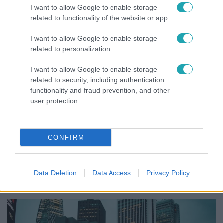
I want to allow Google to enable storage
related to functionality of the website or app.
2:30
I want to allow Google to enable storage
related to personalization.
I want to allow Google to enable storage
related to security, including authentication
functionality and fraud prevention, and other
user protection.
Híradó
CONFIRM
Grúz fiatal erőszakoskodott egy 18 éves magyar
lánnyal Hajdúszoboszlón, az áldozaton kínai
lányok segítettek
Data Deletion
Data Access
Privacy Policy