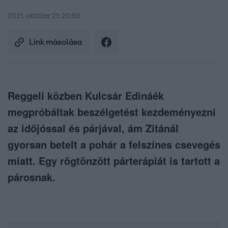
2021. október 21. 20:50
Link másolása
Reggeli közben Kulcsár Edináék
megpróbáltak beszélgetést kezdeményezni
az időjóssal és párjával, ám Zitánál
gyorsan betelt a pohár a felszínes csevegés
miatt. Egy rögtönzött párterápiát is tartott a
párosnak.