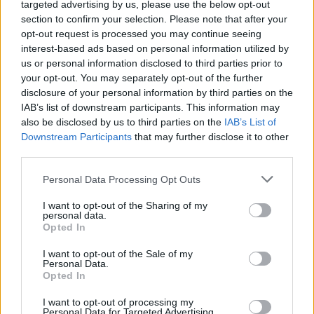
targeted advertising by us, please use the below opt-out
section to confirm your selection. Please note that after your
opt-out request is processed you may continue seeing
Kövess minket, és értesülj a friss hírekről a
interest-based ads based on personal information utilized by
Facebookon is!
us or personal information disclosed to third parties prior to
your opt-out. You may separately opt-out of the further
disclosure of your personal information by third parties on the
Követem
IAB’s list of downstream participants. This information may
also be disclosed by us to third parties on the
IAB’s List of
Downstream Participants
that may further disclose it to other
third parties.
Please note that this website/app uses one or more Google
Personal Data Processing Opt Outs
services and may gather and store information including but
#
NYERŐ PÁROS
#
PATAKI ZITA
#
ADÁSRÉSZLETEK
not limited to your visit or usage behaviour. You may click to
I want to opt-out of the Sharing of my
personal data.
grant or deny consent to Google and its third-party tags to
#
RTL
#
RTL KLUB
#
KULCSÁR EDINA
Opted In
use your data for below specified purposes in below Google
#
SZABÓ ANDRÁS CSUTI
#
PÁRTERÁPIA
consent section.
I want to opt-out of the Sale of my
Personal Data.
#
SZÁRNYAS ATTILA
Opted In
I want to opt-out of processing my
Personal Data for Targeted Advertising.