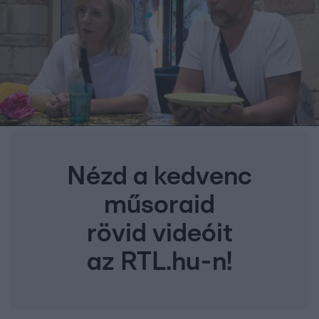
Nézd a kedvenc
műsoraid
rövid videóit
az RTL.hu-n!