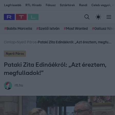
Legfrissebb
RTL Híradó
Fókusz
Sztárhírek
Randi
Celeb vagyok, me
#
Babits Marcella
#
Szellő István
#
Most Wanted
#
Gallusz Niko
Címlap
›
Nyerő Páros
›
Pataki Zita Edináékról: „Azt éreztem, megfulladok!”
Nyerő Páros
Pataki Zita Edináékról: „Azt éreztem,
megfulladok!”
rtl.hu