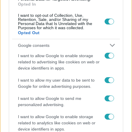
Opted In
I want to opt-out of Collection, Use,
Retention, Sale, and/or Sharing of my
Personal Data that Is Unrelated with the
Purposes for which it was collected.
Népszerű
Opted Out
Google consents
I want to allow Google to enable storage
6:12
related to advertising like cookies on web or
device identifiers in apps.
I want to allow my user data to be sent to
Google for online advertising purposes.
I want to allow Google to send me
personalized advertising.
I want to allow Google to enable storage
Reggeli
related to analytics like cookies on web or
Átvonul a hidegfront az országon – így alakul a
device identifiers in apps.