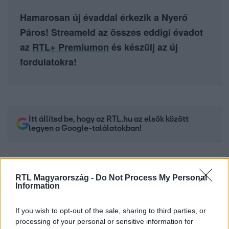
Hamarosan új évaddal érkezik a Nyerő
Páros! Streameld az összes eddigi évadot
az
RTL+ Premiumon
és készülj az új
fordulatokra!
Itt állítsd be, hogy az RTL.hu az elsők között
legyen a Google-találatokban!
RTL Magyarország -
Do Not Process My Personal
Information
If you wish to opt-out of the sale, sharing to third parties, or
processing of your personal or sensitive information for