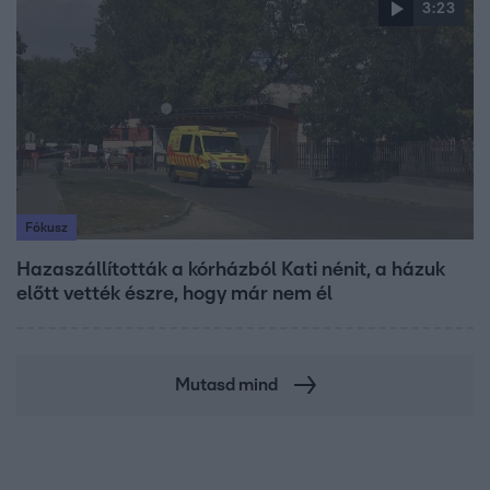
3:23
Fókusz
Hazaszállították a kórházból Kati nénit, a házuk
előtt vették észre, hogy már nem él
Mutasd mind