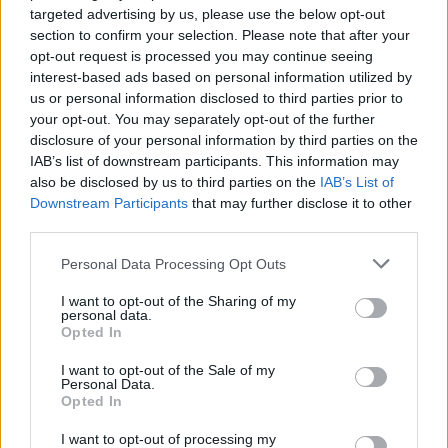
Kövess minket, és értesülj a friss hírekről a
targeted advertising by us, please use the below opt-out
Facebookon is!
section to confirm your selection. Please note that after your
opt-out request is processed you may continue seeing
interest-based ads based on personal information utilized by
Követem
us or personal information disclosed to third parties prior to
your opt-out. You may separately opt-out of the further
disclosure of your personal information by third parties on the
IAB’s list of downstream participants. This information may
also be disclosed by us to third parties on the
IAB’s List of
Downstream Participants
that may further disclose it to other
#
NYERŐ PÁROS
#
RTL
#
SEBESTYÉN BALÁZS
third parties.
#
RTL KLUB
#
EXTRA VIDEÓK
#
DALLOS BOGI
Please note that this website/app uses one or more Google
Personal Data Processing Opt Outs
services and may gather and store information including but
#
PUSKÁS-DALLOS PETI
#
JÁTÉKBEMUTATÓ
not limited to your visit or usage behaviour. You may click to
I want to opt-out of the Sharing of my
personal data.
#
RÁCZ JENŐ
#
PÁRBAJ
#
GYURICZA DÓRI
grant or deny consent to Google and its third-party tags to
Opted In
use your data for below specified purposes in below Google
#
DÉR HENI
#
BAKOS GERGŐ
#
ZÁMBÓ KRISZTIÁN
consent section.
I want to opt-out of the Sale of my
Personal Data.
#
TAKÁCS ZSUZSIKA
#
DUDÁS MIKI
#
SZIGLIGETI IVETT
Opted In
#
JÁRAI MÁTÉ
#
JÁRAI KÍRA
I want to opt-out of processing my