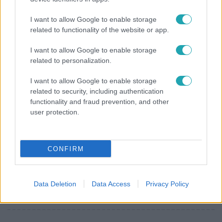
Hosszú Katinka a dokumentumfilmjében Shane
I want to allow Google to enable storage
Tusupról: A medencében minden működött
related to functionality of the website or app.
I want to allow Google to enable storage
related to personalization.
3:23
I want to allow Google to enable storage
related to security, including authentication
functionality and fraud prevention, and other
user protection.
CONFIRM
Fókusz
Hazaszállították a kórházból Kati nénit, a házuk
Data Deletion
Data Access
Privacy Policy
előtt vették észre, hogy már nem él