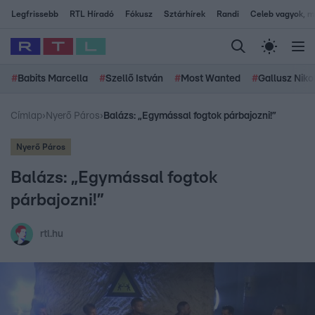
Legfrissebb
RTL Híradó
Fókusz
Sztárhírek
Randi
Celeb vagyok, me
#
Babits Marcella
#
Szellő István
#
Most Wanted
#
Gallusz Niko
Címlap
›
Nyerő Páros
›
Balázs: „Egymással fogtok párbajozni!”
Nyerő Páros
Balázs: „Egymással fogtok
párbajozni!”
rtl.hu