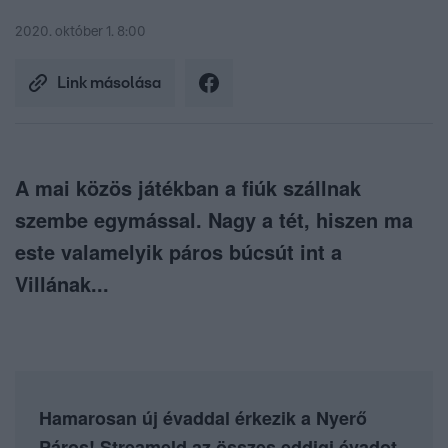
2020. október 1. 8:00
Link másolása
A mai közös játékban a fiúk szállnak
szembe egymással. Nagy a tét, hiszen ma
este valamelyik páros búcsút int a
Villának...
Hamarosan új évaddal érkezik a Nyerő
Páros! Streameld az összes eddigi évadot