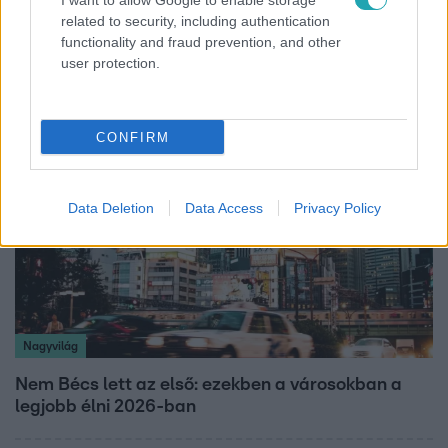
I want to allow Google to enable storage
Költségcsökkentés és kieső támogató szerződések
related to security, including authentication
functionality and fraud prevention, and other
- ezekre panaszkodott a Fradi elnöke egy zártkörű
user protection.
beszélgetésen
CONFIRM
Data Deletion
Data Access
Privacy Policy
Nagyvilág
Nem Bécs lett az első: ezekben a városokban a
legjobb élni 2026-ban