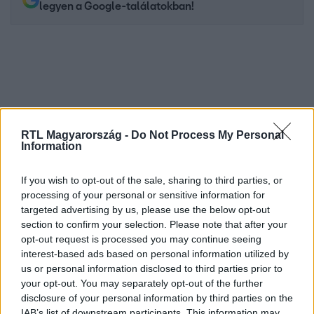
legyen a Google-találatokban!
RTL Magyarország -
Do Not Process My Personal
Information
If you wish to opt-out of the sale, sharing to third parties, or
Kövess minket, és értesülj a friss hírekről a
processing of your personal or sensitive information for
Facebookon is!
targeted advertising by us, please use the below opt-out
section to confirm your selection. Please note that after your
opt-out request is processed you may continue seeing
Követem
interest-based ads based on personal information utilized by
us or personal information disclosed to third parties prior to
your opt-out. You may separately opt-out of the further
disclosure of your personal information by third parties on the
IAB’s list of downstream participants. This information may