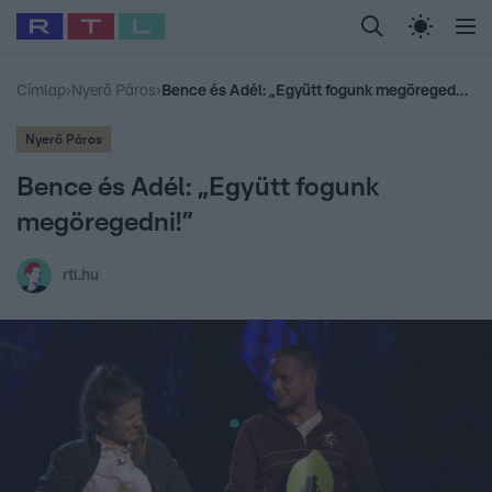
Legfrissebb
RTL Híradó
Fókusz
Sztárhírek
Randi
Celeb vagyok, me
#
Babits Marcella
#
Szellő István
#
Most Wanted
#
Gallusz Niko
Címlap
›
Nyerő Páros
›
Bence és Adél: „Együtt fogunk megöregedni!”
Nyerő Páros
Bence és Adél: „Együtt fogunk
megöregedni!”
rtl.hu