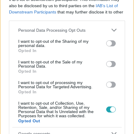
also be disclosed by us to third parties on the
IAB’s List of
#
NYERŐ PÁROS
#
ADÁSRÉSZLETEK
#
KAPCSOLAT
Downstream Participants
that may further disclose it to other
third parties.
#
JÖVŐ
#
PÁRTERÁPIA
#
RTL
#
RTL KLUB
Please note that this website/app uses one or more Google
Personal Data Processing Opt Outs
services and may gather and store information including but
not limited to your visit or usage behaviour. You may click to
I want to opt-out of the Sharing of my
personal data.
grant or deny consent to Google and its third-party tags to
Opted In
use your data for below specified purposes in below Google
consent section.
I want to opt-out of the Sale of my
Personal Data.
Opted In
Népszerű
I want to opt-out of processing my
Personal Data for Targeted Advertising.
Opted In
6:41
I want to opt-out of Collection, Use,
Retention, Sale, and/or Sharing of my
Personal Data that Is Unrelated with the
Purposes for which it was collected.
Opted Out
Google consents