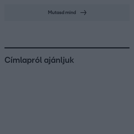
Mutasd mind
Címlapról ajánljuk