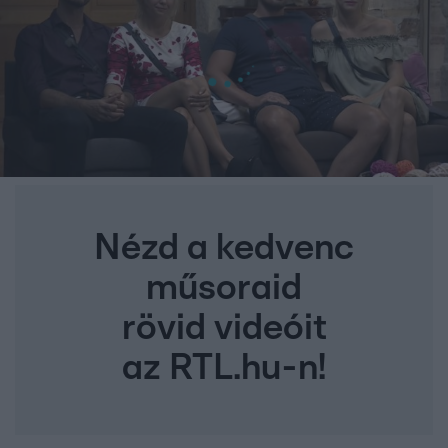
Nézd a kedvenc
műsoraid
rövid videóit
az RTL.hu-n!