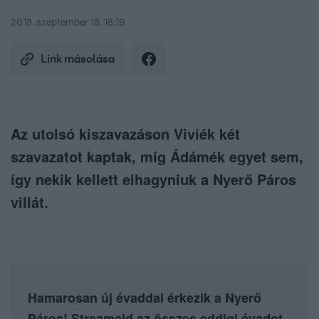
2018. szeptember 18. 18:19
Link másolása
Az utolsó kiszavazáson Viviék két
szavazatot kaptak, míg Ádámék egyet sem,
így nekik kellett elhagyniuk a Nyerő Páros
villát.
Hamarosan új évaddal érkezik a Nyerő
Páros! Streameld az összes eddigi évadot