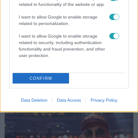
related to functionality of the website or app.
2:56
I want to allow Google to enable storage
related to personalization.
I want to allow Google to enable storage
related to security, including authentication
functionality and fraud prevention, and other
user protection.
Híradó
Költségcsökkentés és kieső támogató szerződések
CONFIRM
- ezekre panaszkodott a Fradi elnöke egy zártkörű
beszélgetésen
Data Deletion
Data Access
Privacy Policy