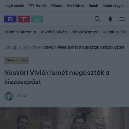
Legfrissebb
RTL Híradó
Fókusz
Sztárhírek
Randi
Celeb vagyok, me
#
Babits Marcella
#
Szellő István
#
Most Wanted
#
Gallusz Niko
Címlap
›
Nyerő Páros
›
Vasvári Viviék ismét megúszták a kiszavazást
Nyerő Páros
Vasvári Viviék ismét megúszták a
kiszavazást
rtl.hu