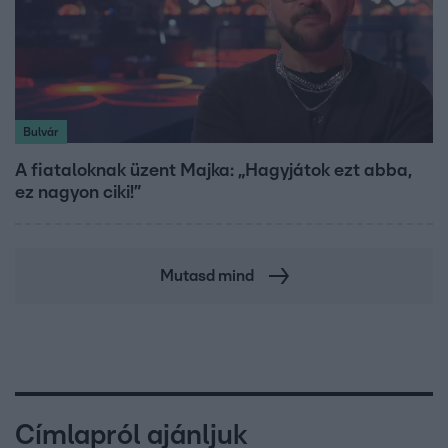
Bulvár
A fiataloknak üzent Majka: „Hagyjátok ezt abba,
ez nagyon ciki!”
Mutasd mind
Címlapról ajánljuk