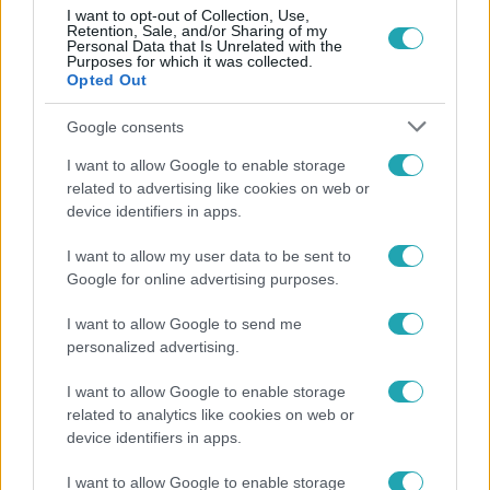
Népszerű
I want to opt-out of Collection, Use,
Retention, Sale, and/or Sharing of my
Personal Data that Is Unrelated with the
Purposes for which it was collected.
Opted Out
3:19
Google consents
I want to allow Google to enable storage
related to advertising like cookies on web or
device identifiers in apps.
I want to allow my user data to be sent to
Google for online advertising purposes.
I want to allow Google to send me
Híradó
personalized advertising.
Újra megbízást kapott egy parkfenntartó cég a II.
I want to allow Google to enable storage
kerületben, amelynek korábbi érdekeltsége
related to analytics like cookies on web or
érintett lehet a korrupciós ügyben
device identifiers in apps.
I want to allow Google to enable storage