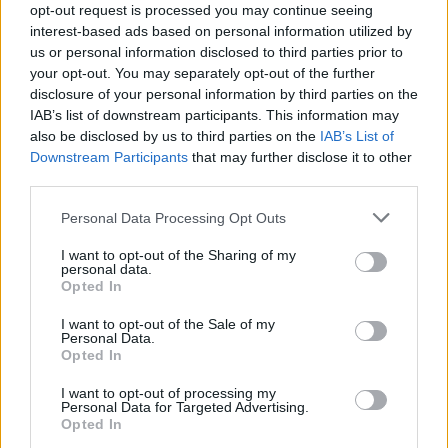
Kövess minket, és értesülj a friss hírekről a
opt-out request is processed you may continue seeing
Facebookon is!
interest-based ads based on personal information utilized by
us or personal information disclosed to third parties prior to
your opt-out. You may separately opt-out of the further
Követem
disclosure of your personal information by third parties on the
IAB’s list of downstream participants. This information may
also be disclosed by us to third parties on the
IAB’s List of
Downstream Participants
that may further disclose it to other
third parties.
Please note that this website/app uses one or more Google
#
NYERŐ PÁROS
#
KISZAVAZÁS
#
VESZÉLYZÓNA
Personal Data Processing Opt Outs
services and may gather and store information including but
#
VASVÁRI VIVI
#
FECSÓ
#
KIS BERNI
not limited to your visit or usage behaviour. You may click to
I want to opt-out of the Sharing of my
personal data.
grant or deny consent to Google and its third-party tags to
#
SOLTI ÁDÁM
#
RTL
#
RTL KLUB
Opted In
use your data for below specified purposes in below Google
consent section.
I want to opt-out of the Sale of my
Personal Data.
Opted In
I want to opt-out of processing my
Personal Data for Targeted Advertising.
Opted In