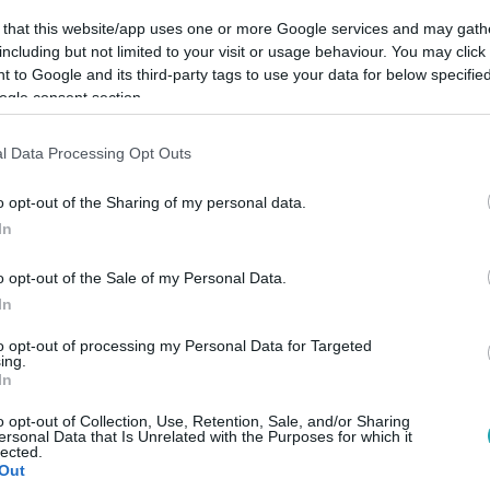
 that this website/app uses one or more Google services and may gath
including but not limited to your visit or usage behaviour. You may click 
Link másolása
 to Google and its third-party tags to use your data for below specifi
ogle consent section.
l Data Processing Opt Outs
 1-jén startol az RTL-en és az
RTL+
o opt-out of the Sharing of my personal data.
üzd meg egymással a győzelemért,
In
ínesítik a villalétet. Mutatjuk mikor
o opt-out of the Sale of my Personal Data.
latformokon!
In
to opt-out of processing my Personal Data for Targeted
ing.
In
 Nyerő Páros! Streameld az összes eddigi
o opt-out of Collection, Use, Retention, Sale, and/or Sharing
ersonal Data that Is Unrelated with the Purposes for which it
lected.
észülj az új fordulatokra!
Out