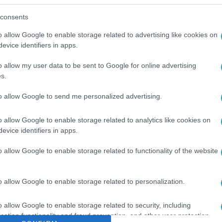
consents
o allow Google to enable storage related to advertising like cookies on
evice identifiers in apps.
között legyen a Google-találatokban!
o allow my user data to be sent to Google for online advertising
s.
to allow Google to send me personalized advertising.
o allow Google to enable storage related to analytics like cookies on
evice identifiers in apps.
o allow Google to enable storage related to functionality of the website
DRA
#
RTL+
#
BULVÁR
#
CSOCSESZ
#
PUSKÁS ANGÉLA
o allow Google to enable storage related to personalization.
#
KULCSÁR EDINA
#
GWM
#
BÓDI BENCE
#
VARGA REBEKA
o allow Google to enable storage related to security, including
#
DIETZ GUSZTÁV
#
MÉSZÁROS BENDE
#
ZSIGMOND ANGÉLA
cation functionality and fraud prevention, and other user protection.