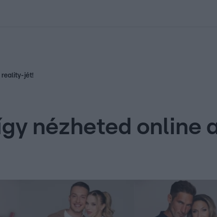
kolett
#
Időjárás
#
RTL műsor
#
Víz
#
Magyar Péter
#
Csillagjeg
eality-jét!
gy nézheted online a