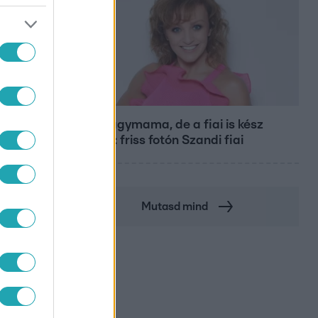
Bulvár
Már nagymama, de a fiai is kész
férfiak: friss fotón Szandi fiai
Mutasd mind