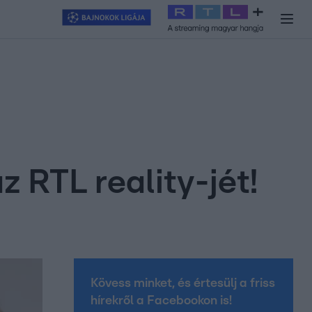
y
#
RTL+
#
Exek csatája 2026
#
Celeb vagyok, ments ki innen
#
H
z RTL reality-jét!
Kövess minket, és értesülj a friss
hírekről a Facebookon is!