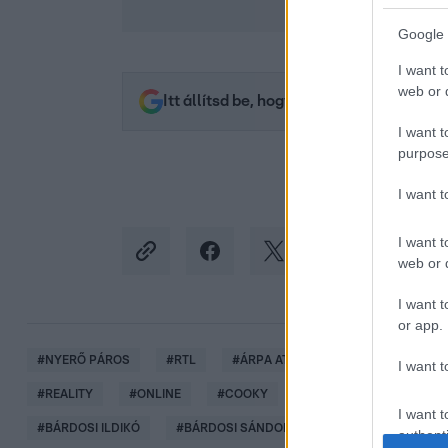
Google 
I want t
web or d
Itt állítsd be, hogy az RTL.hu az elsők 
I want t
purpose
I want 
I want t
web or d
I want t
or app.
#
NYERŐ PÁROS
#
RTL
#
ÁRPA ATTILA
#
ÁRPA ALEXAN
I want t
#
REALITY
#
ONLINE
#
COOKY
#
SZÉCSI DEBÓRA
I want t
#
BÁRDOSI ILDIKÓ
#
BÁRDOSI SÁNDOR
#
LAKY ZSUZSI
authenti