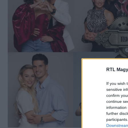
RTL Magy
If you wish 
sensitive in
confirm you
continue se
information 
further disc
participants
Downstream 