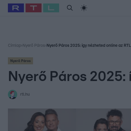
#
Babits Marcella
#
Szellő István
#
Most Wanted
#
Gallusz Ni
Címlap
›
Nyerő Páros
›
Nyerő Páros 2025: így nézheted online az RTL r
Nyerő Páros
Nyerő Páros 2025: í
rtl.hu