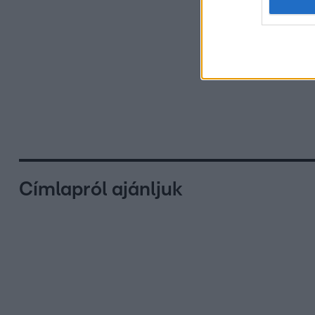
Címlapról ajánljuk