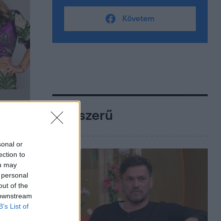
Követem
Népszerű
sonal or
ection to
ou may
 personal
out of the
 downstream
B’s List of