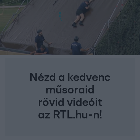
Nézd a kedvenc
műsoraid
rövid videóit
az RTL.hu-n!