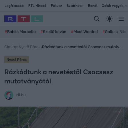
Legfrissebb
RTL Híradó
Fókusz
Sztárhírek
Randi
Celeb vagyok, me
#
Babits Marcella
#
Szellő István
#
Most Wanted
#
Gallusz Niko
Címlap
›
Nyerő Páros
›
Rázkódtunk a nevetéstől Csocsesz mutatványától
Nyerő Páros
Rázkódtunk a nevetéstől Csocsesz
mutatványától
rtl.hu