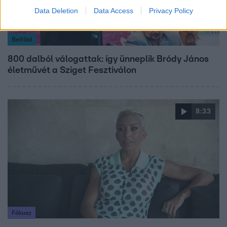
Data Deletion
Data Access
Privacy Policy
Belföld
800 dalból válogattak: így ünneplik Bródy János
életművét a Sziget Fesztiválon
8:33
Fókusz