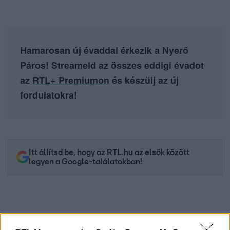
Hamarosan új évaddal érkezik a Nyerő
Páros! Streameld az összes eddigi évadot
az
RTL+ Premiumon
és készülj az új
fordulatokra!
Itt állítsd be, hogy az RTL.hu az elsők között
legyen a Google-találatokban!