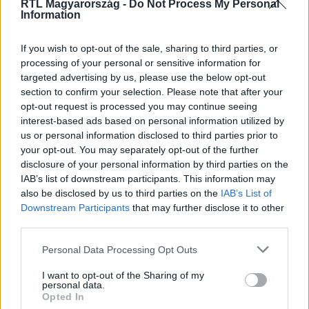
RTL Magyarország -
Do Not Process My Personal
Information
If you wish to opt-out of the sale, sharing to third parties, or
processing of your personal or sensitive information for
targeted advertising by us, please use the below opt-out
Kövess minket, és értesülj a friss hírekről a
section to confirm your selection. Please note that after your
Facebookon is!
opt-out request is processed you may continue seeing
interest-based ads based on personal information utilized by
us or personal information disclosed to third parties prior to
Követem
your opt-out. You may separately opt-out of the further
disclosure of your personal information by third parties on the
IAB’s list of downstream participants. This information may
also be disclosed by us to third parties on the
IAB’s List of
Downstream Participants
that may further disclose it to other
third parties.
#
NYERŐ PÁROS
#
ADÁSRÉSZLETEK
#
JÁTÉK
Please note that this website/app uses one or more Google
Personal Data Processing Opt Outs
services and may gather and store information including but
#
CSOCSESZ
#
VERSENY
#
ÁRPA ATTILA
not limited to your visit or usage behaviour. You may click to
I want to opt-out of the Sharing of my
#
PUSKÁS ANGÉLA
#
KÜZDELEM
#
ÁRPA ALEXANDRA
personal data.
grant or deny consent to Google and its third-party tags to
Opted In
use your data for below specified purposes in below Google
#
VICCES
#
BÓDI BENCE
#
VARGA REBEKA