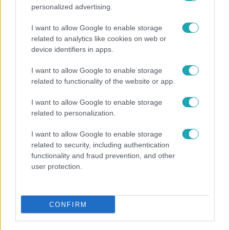
personalized advertising.
I want to allow Google to enable storage
related to analytics like cookies on web or
device identifiers in apps.
I want to allow Google to enable storage
related to functionality of the website or app.
Bulvár
I want to allow Google to enable storage
related to personalization.
"Nekem ő volt a herceg fehér lovon" - Széphalmi
Juliska nem bánja, hogy hozzáment Sánta Lacihoz
I want to allow Google to enable storage
related to security, including authentication
functionality and fraud prevention, and other
user protection.
CONFIRM