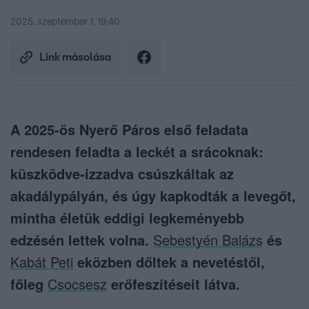
2025. szeptember 1. 19:40
Link másolása
A 2025-ös Nyerő Páros első feladata
rendesen feladta a leckét a srácoknak:
küszködve-izzadva csúszkáltak az
akadálypályán, és úgy kapkodták a levegőt,
mintha életük eddigi legkeményebb
edzésén lettek volna.
Sebestyén Balázs
és
Kabát Peti
eközben dőltek a nevetéstől,
főleg
Csocsesz
erőfeszítéseit látva.