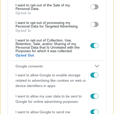
consent section.
I want to opt-out of the Sale of my
#
BÁRDOSI SÁNDOR
#
BÁRDOSI ILDIKÓ
Personal Data.
Opted In
#
KULCSÁR EDINA
#
GWM
#
LAKY ZSUZSI
I want to opt-out of processing my
#
DIETZ GUSZTÁV
#
MÉSZÁROS BENDE
Personal Data for Targeted Advertising.
Opted In
#
ZSIGMOND ANGÉLA
#
COOKY
#
SZÉCSI DEBÓRA
I want to opt-out of Collection, Use,
#
SEBESTYÉN BALÁZS
#
KABÁT PÉTER
Retention, Sale, and/or Sharing of my
Personal Data that Is Unrelated with the
Purposes for which it was collected.
Opted Out
Google consents
I want to allow Google to enable storage
related to advertising like cookies on web or
device identifiers in apps.
Népszerű
I want to allow my user data to be sent to
Google for online advertising purposes.
I want to allow Google to send me