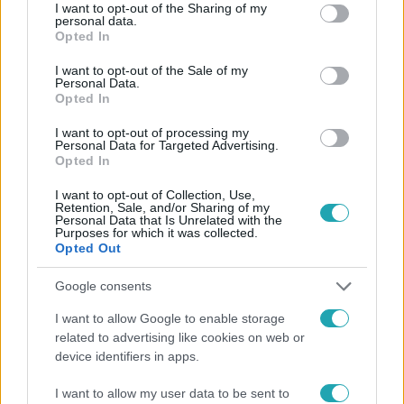
not limited to your visit or usage behaviour. You may click to
I want to opt-out of the Sharing of my
personal data.
#
NYERŐ PÁROS 2025
#
ÁRPA ATTILA
grant or deny consent to Google and its third-party tags to
Opted In
use your data for below specified purposes in below Google
#
NYERŐ PÁROS 9. ÉVAD
#
KISS ATTILA - CSOCSESZ
consent section.
I want to opt-out of the Sale of my
#
KABÁT PÉTER
#
VARGA MÁRK
#
SEBESTYÉN BALÁZS
Personal Data.
Opted In
#
BÁRDOSI ILDIKÓ
#
CZAKÓ ALEXANDRA
I want to opt-out of processing my
#
NYERŐ PÁROS SZEREPLŐK
#
BÓDI BENCE
Personal Data for Targeted Advertising.
Opted In
#
NYERŐ PÁROS 2025 SZEREPLŐK
#
VARGA REBEKA
I want to opt-out of Collection, Use,
#
NYERŐ PÁROS 9. ÉVAD SZEREPLŐK
#
CSOCSESZ
Retention, Sale, and/or Sharing of my
Personal Data that Is Unrelated with the
Purposes for which it was collected.
#
KULCSÁR EDINA
#
GWM
#
LAKY ZSUZSI
Opted Out
#
DIETZ GUSZTÁV
#
MÉSZÁROS BENDE
Google consents
#
ZSIGMOND ANGÉLA
#
COOKY
#
SZÉCSI DEBÓRA
I want to allow Google to enable storage
#
PUSKÁS ANGÉLA
related to advertising like cookies on web or
device identifiers in apps.
I want to allow my user data to be sent to