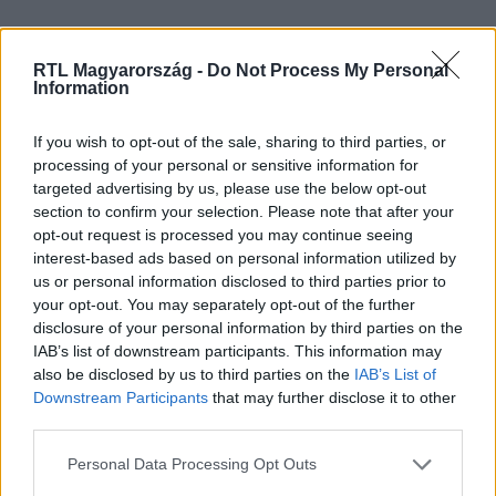
RTL Magyarország -
Do Not Process My Personal
Information
If you wish to opt-out of the sale, sharing to third parties, or
processing of your personal or sensitive information for
targeted advertising by us, please use the below opt-out
section to confirm your selection. Please note that after your
opt-out request is processed you may continue seeing
Kövess minket, és értesülj a friss
interest-based ads based on personal information utilized by
hírekről a Facebookon is!
us or personal information disclosed to third parties prior to
your opt-out. You may separately opt-out of the further
disclosure of your personal information by third parties on the
Követem
IAB’s list of downstream participants. This information may
also be disclosed by us to third parties on the
IAB’s List of
Downstream Participants
that may further disclose it to other
third parties.
Please note that this website/app uses one or more Google
Personal Data Processing Opt Outs
services and may gather and store information including but
#
NYERŐ PÁROS
#
BÁRDOSI SÁNDOR