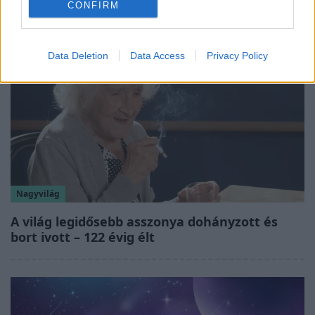
CONFIRM
Data Deletion
Data Access
Privacy Policy
Nagyvilág
A világ legidősebb asszonya dohányzott és
bort ivott – 122 évig élt