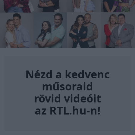
Nézd a kedvenc műsoraid rövi
Nézd a kedvenc
műsoraid
rövid videóit
az RTL.hu-n!