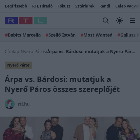
Legfrissebb
RTL Híradó
Fókusz
Sztárhírek
Randi
Celeb vagyok
#
Babits Marcella
#
Szellő István
#
Most Wanted
#
Gallusz N
Címlap
›
Nyerő Páros
›
Árpa vs. Bárdosi: mutatjuk a Nyerő Páros összes szereplőjét
Nyerő Páros
Árpa vs. Bárdosi: mutatjuk a
Nyerő Páros összes szereplőjét
rtl.hu