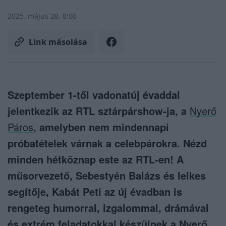
2025. május 28. 8:00
Link másolása
Szeptember 1-től vadonatúj évaddal
jelentkezik az RTL sztárpárshow-ja, a
Nyerő
Páros
, amelyben nem mindennapi
próbatételek várnak a celebpárokra. Nézd
minden hétköznap este az RTL-en! A
műsorvezető, Sebestyén Balázs és lelkes
segítője, Kabát Peti az új évadban is
rengeteg humorral, izgalommal, drámával
és extrém feladatokkal készülnek a Nyerő