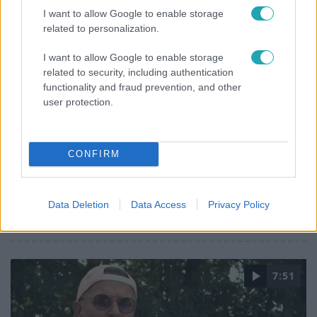
I want to allow Google to enable storage
2:14
related to personalization.
I want to allow Google to enable storage
related to security, including authentication
functionality and fraud prevention, and other
user protection.
CONFIRM
Híradó
Az RTL Híradó riportja után renndőrök és
állatmentők hozták ki a magára hagyott
Data Deletion
Data Access
Privacy Policy
kutyát
7:51