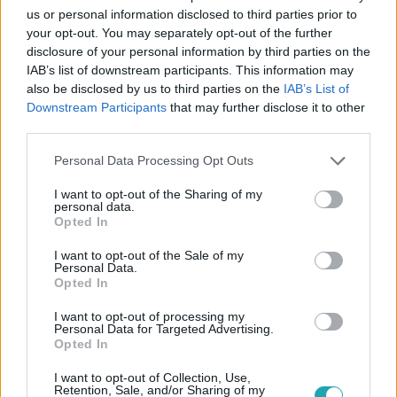
us or personal information disclosed to third parties prior to
Kövess minket, és értesülj a friss
your opt-out. You may separately opt-out of the further
hírekről a Facebookon is!
disclosure of your personal information by third parties on the
IAB’s list of downstream participants. This information may
also be disclosed by us to third parties on the
IAB’s List of
Követem
Downstream Participants
that may further disclose it to other
third parties.
Please note that this website/app uses one or more Google
Personal Data Processing Opt Outs
services and may gather and store information including but
not limited to your visit or usage behaviour. You may click to
I want to opt-out of the Sharing of my
personal data.
grant or deny consent to Google and its third-party tags to
#
NYERŐ PÁROS
#
VIDEÓ
#
ADÁSRÉSZLETEK
Opted In
use your data for below specified purposes in below Google
#
SIMON ERIKA
#
MAGASSÁG
#
TÉRISZONY
consent section.
I want to opt-out of the Sale of my
Personal Data.
#
FÉLELEM
#
SÍRÁS
#
KÖNNYEK
#
SIMON ATTILA
Opted In
I want to opt-out of processing my
Personal Data for Targeted Advertising.
Opted In
I want to opt-out of Collection, Use,
Retention, Sale, and/or Sharing of my