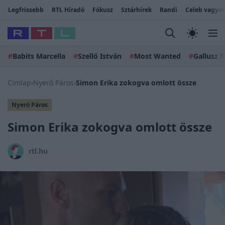
Legfrissebb
RTL Híradó
Fókusz
Sztárhírek
Randi
Celeb vagyok
#
Babits Marcella
#
Szellő István
#
Most Wanted
#
Gallusz N
Címlap
›
Nyerő Páros
›
Simon Erika zokogva omlott össze
Nyerő Páros
Simon Erika zokogva omlott össze
rtl.hu