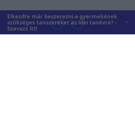
Elkezdte már beszerezni a gyermekének
szükséges tanszereket az idei tanévre? -
Szavazz itt!
Rólunk
Teljes adások az RTL+-on