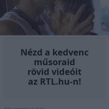
Nézd a kedvenc műsoraid rövi
Nézd a kedvenc
műsoraid
rövid videóit
az RTL.hu-n!
2024. november 7. 20:40