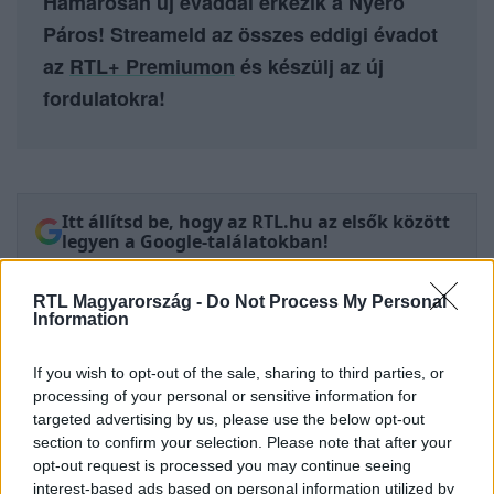
Hamarosan új évaddal érkezik a Nyerő
Páros! Streameld az összes eddigi évadot
az
RTL+ Premiumon
és készülj az új
fordulatokra!
Itt állítsd be, hogy az RTL.hu az elsők között
legyen a Google-találatokban!
RTL Magyarország -
Do Not Process My Personal
Information
If you wish to opt-out of the sale, sharing to third parties, or
processing of your personal or sensitive information for
targeted advertising by us, please use the below opt-out
section to confirm your selection. Please note that after your
opt-out request is processed you may continue seeing
interest-based ads based on personal information utilized by