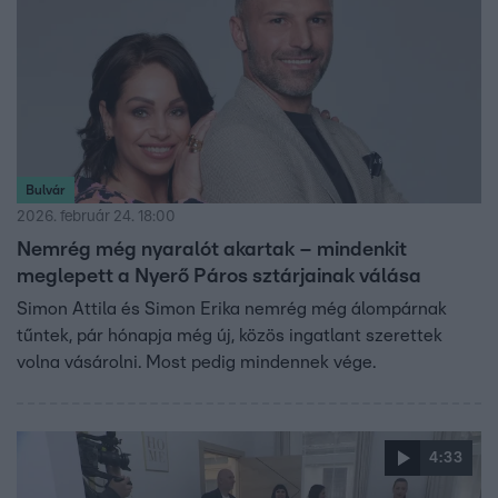
Bulvár
2026. február 24. 18:00
Nemrég még nyaralót akartak – mindenkit
meglepett a Nyerő Páros sztárjainak válása
Simon Attila és Simon Erika nemrég még álompárnak
tűntek, pár hónapja még új, közös ingatlant szerettek
volna vásárolni. Most pedig mindennek vége.
4:33