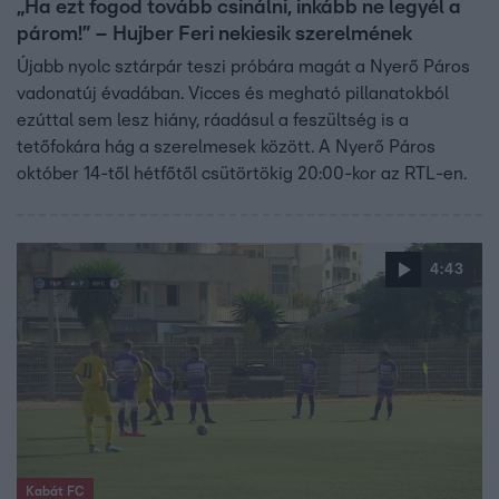
„Ha ezt fogod tovább csinálni, inkább ne legyél a
párom!” – Hujber Feri nekiesik szerelmének
Újabb nyolc sztárpár teszi próbára magát a Nyerő Páros
vadonatúj évadában. Vicces és megható pillanatokból
ezúttal sem lesz hiány, ráadásul a feszültség is a
tetőfokára hág a szerelmesek között. A Nyerő Páros
október 14-től hétfőtől csütörtökig 20:00-kor az RTL-en.
4:43
Kabát FC