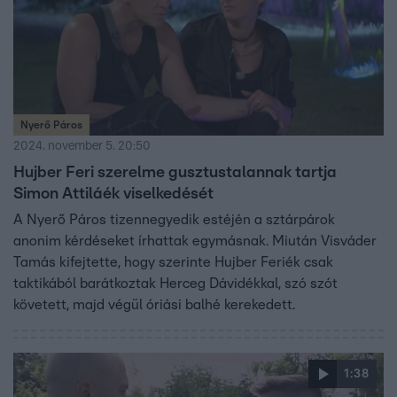
Nyerő Páros
2024. november 5. 20:50
Hujber Feri szerelme gusztustalannak tartja
Simon Attiláék viselkedését
A Nyerő Páros tizennegyedik estéjén a sztárpárok
anonim kérdéseket írhattak egymásnak. Miután Visváder
Tamás kifejtette, hogy szerinte Hujber Feriék csak
taktikából barátkoztak Herceg Dávidékkal, szó szót
követett, majd végül óriási balhé kerekedett.
1:38