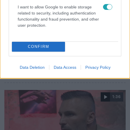
I want to allow Google to enable storage
related to security, including authentication
Nyerő Páros
functionality and fraud prevention, and other
2024. október 21. 19:40
user protection.
Simon Attila Hujber Feriről: Nem tudod, hogy ő
színészkedik most vagy éppen a Ferenc
Hujber Feri az összes pár füle hallatára bevallotta, hogy
CONFIRM
mindenkinek azt mondja, amit hallani akar. Párja
tekintetéből és mikrofonban alig hallható morgásából
tudhatjuk, hogy nem tartotta Feri húzását a
Data Deletion
Data Access
Privacy Policy
legtaktikusabb döntésnek.
1:36