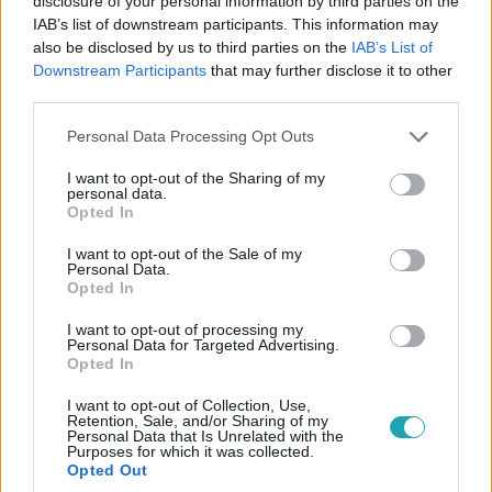
disclosure of your personal information by third parties on the
IAB’s list of downstream participants. This information may
also be disclosed by us to third parties on the
IAB’s List of
Downstream Participants
that may further disclose it to other
third parties.
Please note that this website/app uses one or more Google
Personal Data Processing Opt Outs
services and may gather and store information including but
not limited to your visit or usage behaviour. You may click to
I want to opt-out of the Sharing of my
Nyerő Páros
personal data.
grant or deny consent to Google and its third-party tags to
2024. október 22. 19:45
Opted In
use your data for below specified purposes in below Google
Simon Erika: Éreztem, hogy egy béna sz*r voltam
consent section.
I want to opt-out of the Sale of my
Personal Data.
Simon Erika teljesen magába roskadt a mai játék után.
Opted In
I want to opt-out of processing my
Personal Data for Targeted Advertising.
Opted In
0:30
I want to opt-out of Collection, Use,
Retention, Sale, and/or Sharing of my
Personal Data that Is Unrelated with the
Purposes for which it was collected.
Opted Out