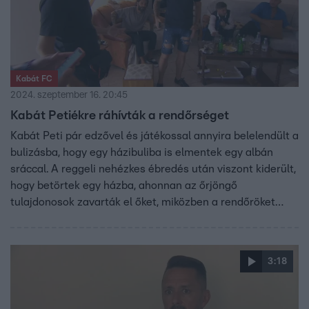
Kabát FC
2024. szeptember 16. 20:45
Kabát Petiékre ráhívták a rendőrséget
Kabát Peti pár edzővel és játékossal annyira belelendült a
bulizásba, hogy egy házibuliba is elmentek egy albán
sráccal. A reggeli nehézkes ébredés után viszont kiderült,
hogy betörtek egy házba, ahonnan az őrjöngő
tulajdonosok zavarták el őket, miközben a rendőröket
tárcsázták.
3:18