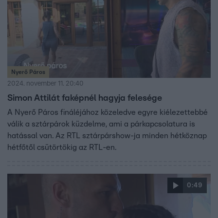
Nyerő Páros
2024. november 11. 20:40
Simon Attilát faképnél hagyja felesége
A Nyerő Páros fináléjához közeledve egyre kiélezettebbé
válik a sztárpárok küzdelme, ami a párkapcsolatura is
hatással van. Az RTL sztárpárshow-ja minden hétköznap
hétfőtől csütörtökig az RTL-en.
0:49