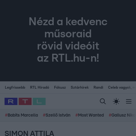
Nézd a kedvenc
műsoraid
rövid videóit
az RTL.hu-n!
Legfrissebb
RTL Híradó
Fókusz
Sztárhírek
Randi
Celeb vagyok, me
#
Babits Marcella
#
Szellő István
#
Most Wanted
#
Gallusz Niko
SIMON ATTILA