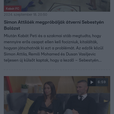
Kabát FC
2024. szeptember 18. 20:50
Simon Attiláék megpróbálják átverni Sebestyén
Balázst
Miután Kabát Peti és a szakmai stáb megtudta, hogy
mennyire erős csapat ellen kell focizniuk, kitalálták,
hogyan játszhatnák ki ezt a problémát. Az edzők közül
Simon Attila, Remili Mohamed és Dusan Vasiljevic
teljesen új külsőt kaptak, hogy a kezdő – Sebestyén
Balázs által kiválasztott – játékosoknak adhassák ki
magukat a pályán.
6:59