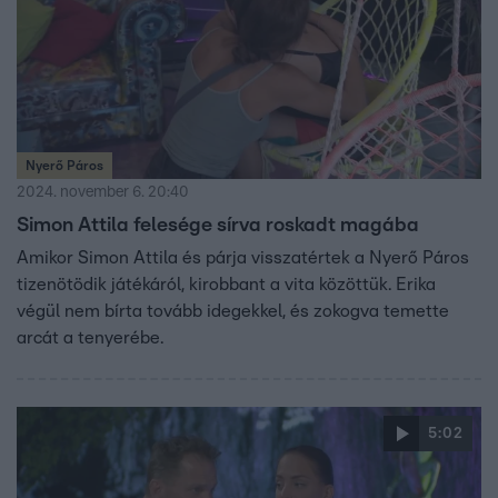
Nyerő Páros
2024. november 6. 20:40
Simon Attila felesége sírva roskadt magába
Amikor Simon Attila és párja visszatértek a Nyerő Páros
tizenötödik játékáról, kirobbant a vita közöttük. Erika
végül nem bírta tovább idegekkel, és zokogva temette
arcát a tenyerébe.
5:02