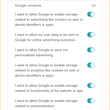
Google consents
I want to allow Google to enable storage
related to advertising like cookies on web or
Nyerő Páros
device identifiers in apps.
2024. október 22. 19:45
Simon Attilánál eltörik a mécses
I want to allow my user data to be sent to
Google for online advertising purposes.
„Többet sírok, mint mindegyik lány” – mondja a könnyeivel
küszködő Simon Attila. A Nyerő Páros minden hétköznap
I want to allow Google to send me
hétfőtől csütörtökig 20:00-kor az RTL-en.
personalized advertising.
I want to allow Google to enable storage
related to analytics like cookies on web or
2:13
device identifiers in apps.
I want to allow Google to enable storage
related to functionality of the website or app.
I want to allow Google to enable storage
related to personalization.