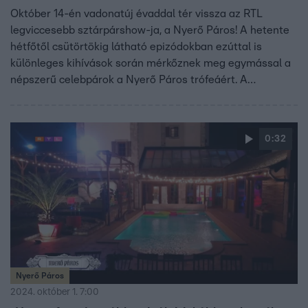
Október 14-én vadonatúj évaddal tér vissza az RTL
legviccesebb sztárpárshow-ja, a Nyerő Páros! A hetente
hétfőtől csütörtökig látható epizódokban ezúttal is
különleges kihívások során mérkőznek meg egymással a
népszerű celebpárok a Nyerő Páros trófeáért. A
műsorvezető, Sebestyén Balázs és lelkes segítője, Kabát
Péter a jól megszokott humor mellett izgalommal,
drámával, feszültséggel és elképesztő feladatokkal várja
0:32
a nézőket. A vadonatúj évad számos olyan meglepetést
és váratlan fordulatot garantál, amelyre még a
megszállott Nyerő Páros rajongók sem számítanak.
Nyerő Páros
2024. október 1. 7:00