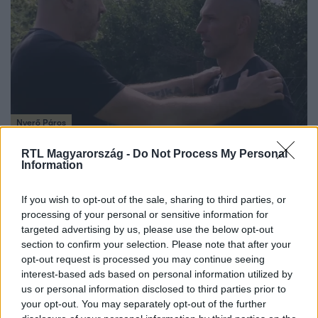
Nyerő Páros
2024. október 23. 19:45
RTL Magyarország -
Do Not Process My Personal
Simon Attila zokogva omlott össze
Information
Simon Attila egyáltalán nem volt elégedett a játékban
való teljesítményével, a villába visszatérve pedig teljesen
If you wish to opt-out of the sale, sharing to third parties, or
processing of your personal or sensitive information for
magába roskadt. Szabó Simon próbálta meg vigasztalni a
targeted advertising by us, please use the below opt-out
csalódott focistát.
section to confirm your selection. Please note that after your
opt-out request is processed you may continue seeing
interest-based ads based on personal information utilized by
us or personal information disclosed to third parties prior to
2:26
your opt-out. You may separately opt-out of the further