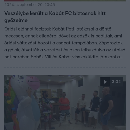
2024. szeptember 20. 20:45
Veszélybe került a Kabát FC biztosnak hitt
győzelme
Óriási elánnal fociztak Kabát Peti játékosai a döntő
meccsen, ennek ellenére idővel az edzők is beálltak, ami
óriási változást hozott a csapat tempójában. Záporoztak
a gólok, átvették a vezetést és ezen felbuzdulva az utolsó
hat percben Sebők Vili és Kabát visszaküldte játszani a
kispadon ülő amatőröket. Ez a húzás viszont nem
mindenkinek tetszett.
3:32