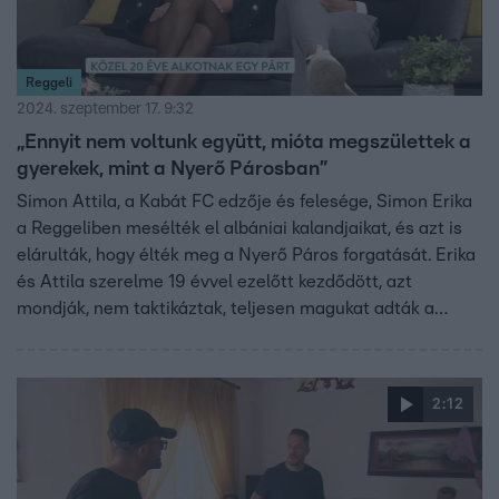
Reggeli
2024. szeptember 17. 9:32
„Ennyit nem voltunk együtt, mióta megszülettek a
gyerekek, mint a Nyerő Párosban”
Simon Attila, a Kabát FC edzője és felesége, Simon Erika
a Reggeliben mesélték el albániai kalandjaikat, és azt is
elárulták, hogy élték meg a Nyerő Páros forgatását. Erika
és Attila szerelme 19 évvel ezelőtt kezdődött, azt
mondják, nem taktikáztak, teljesen magukat adták a
műsorban, így lesz veszekedés is. Hogy mi volt a
legnagyobb kihívás, arról is meséltek.
2:12