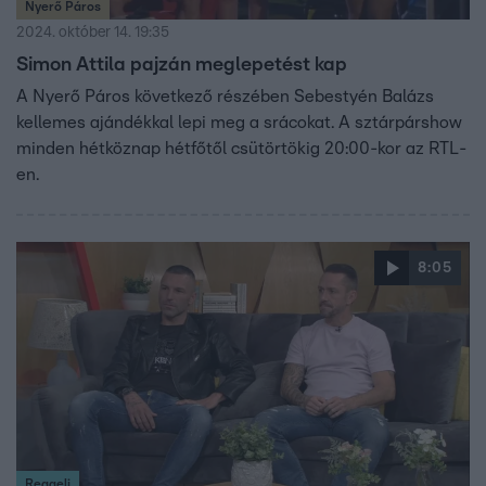
Nyerő Páros
2024. október 14. 19:35
Simon Attila pajzán meglepetést kap
A Nyerő Páros következő részében Sebestyén Balázs
kellemes ajándékkal lepi meg a srácokat. A sztárpárshow
minden hétköznap hétfőtől csütörtökig 20:00-kor az RTL-
en.
8:05
Reggeli