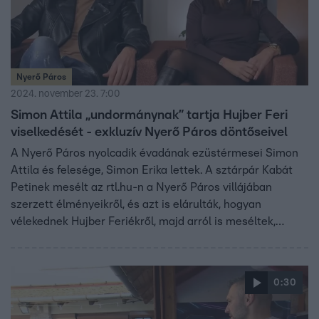
Nyerő Páros
2024. november 23. 7:00
Simon Attila „undormánynak” tartja Hujber Feri
viselkedését - exkluzív Nyerő Páros döntőseivel
A Nyerő Páros nyolcadik évadának ezüstérmesei Simon
Attila és felesége, Simon Erika lettek. A sztárpár Kabát
Petinek mesélt az rtl.hu-n a Nyerő Páros villájában
szerzett élményeikről, és azt is elárulták, hogyan
vélekednek Hujber Feriékről, majd arról is meséltek,
milyen kapcsolatot ápolnak Jauriékkal.
0:30