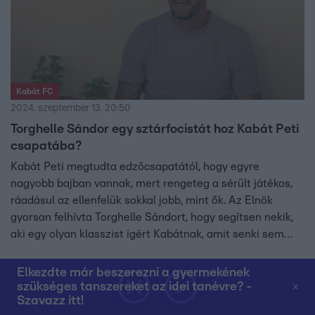
Kabát FC
2024. szeptember 13. 20:50
Torghelle Sándor egy sztárfocistát hoz Kabát Peti
csapatába?
Kabát Peti megtudta edzőcsapatától, hogy egyre
nagyobb bajban vannak, mert rengeteg a sérült játékos,
ráadásul az ellenfelük sokkal jobb, mint ők. Az Elnök
gyorsan felhívta Torghelle Sándort, hogy segítsen nekik,
aki egy olyan klasszist ígért Kabátnak, amit senki sem
akart elhinni a szakmai stábból.
Elkezdte már beszerezni a gyermekének
szükséges tanszereket az idei tanévre? -
4:00
Szavazz itt!