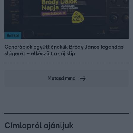
Belföld
Generációk együtt éneklik Bródy János legendás
slágerét – elkészült az új klip
Mutasd mind
Címlapról ajánljuk