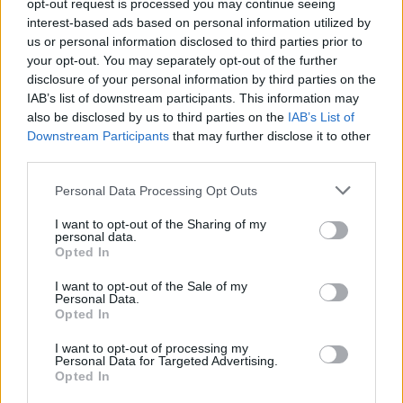
opt-out request is processed you may continue seeing
interest-based ads based on personal information utilized by
Kövess minket, és értesülj a friss hírekről a
us or personal information disclosed to third parties prior to
Facebookon is!
your opt-out. You may separately opt-out of the further
disclosure of your personal information by third parties on the
IAB’s list of downstream participants. This information may
Követem
also be disclosed by us to third parties on the
IAB’s List of
Downstream Participants
that may further disclose it to other
third parties.
Please note that this website/app uses one or more Google
Personal Data Processing Opt Outs
services and may gather and store information including but
#
NYERŐ PÁROS
#
VIDEÓ
#
ADÁSRÉSZLETEK
not limited to your visit or usage behaviour. You may click to
I want to opt-out of the Sharing of my
personal data.
grant or deny consent to Google and its third-party tags to
Opted In
#
SIMON ATTILA
#
SIMON ERIKA
#
VITA
use your data for below specified purposes in below Google
consent section.
#
VESZEKEDÉS
#
SÍRÁS
#
KÖNNYEK
I want to opt-out of the Sale of my
Personal Data.
Opted In
I want to opt-out of processing my
Personal Data for Targeted Advertising.
Opted In