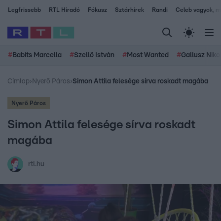
Legfrissebb
RTL Híradó
Fókusz
Sztárhírek
Randi
Celeb vagyok, me
#
Babits Marcella
#
Szellő István
#
Most Wanted
#
Gallusz Niko
Címlap
›
Nyerő Páros
›
Simon Attila felesége sírva roskadt magába
Nyerő Páros
Simon Attila felesége sírva roskadt
magába
rtl.hu