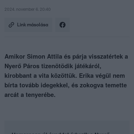
2024. november 6. 20:40
Link másolása
Amikor Simon Attila és párja visszatértek a
Nyerő Páros tizenötödik játékáról,
kirobbant a vita közöttük. Erika végül nem
bírta tovább idegekkel, és zokogva temette
arcát a tenyerébe.