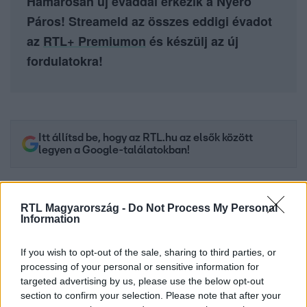
Hamarosan új évaddal érkezik a Nyerő
Páros! Streameld az összes eddigi évadot
az
RTL+ Premiumon
és készülj az új
fordulatokra!
Itt állítsd be, hogy az RTL.hu az elsők között
legyen a Google-találatokban!
RTL Magyarország -
Do Not Process My Personal
Information
If you wish to opt-out of the sale, sharing to third parties, or
processing of your personal or sensitive information for
targeted advertising by us, please use the below opt-out
section to confirm your selection. Please note that after your