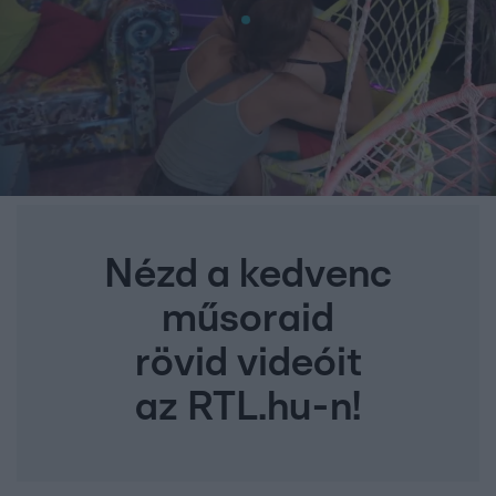
Nézd a kedvenc
műsoraid
rövid videóit
az RTL.hu-n!