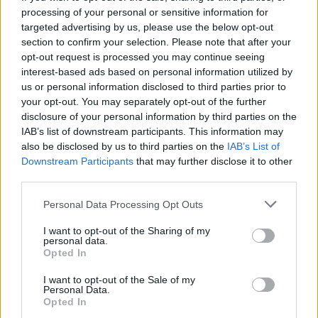
processing of your personal or sensitive information for
targeted advertising by us, please use the below opt-out
section to confirm your selection. Please note that after your
opt-out request is processed you may continue seeing
interest-based ads based on personal information utilized by
us or personal information disclosed to third parties prior to
Kövess minket, és értesülj a friss hírekről a
your opt-out. You may separately opt-out of the further
Facebookon is!
disclosure of your personal information by third parties on the
IAB’s list of downstream participants. This information may
also be disclosed by us to third parties on the
IAB’s List of
Követem
Downstream Participants
that may further disclose it to other
third parties.
Please note that this website/app uses one or more Google
Personal Data Processing Opt Outs
services and may gather and store information including but
not limited to your visit or usage behaviour. You may click to
I want to opt-out of the Sharing of my
personal data.
#
NYERŐ PÁROS
#
VIDEÓ
#
ADÁSRÉSZLETEK
grant or deny consent to Google and its third-party tags to
Opted In
use your data for below specified purposes in below Google
#
CURTIS
#
EX
#
PÁRKAPCSOLAT
#
MÚLT
consent section.
I want to opt-out of the Sale of my
Personal Data.
#
BARNAI JUDIT
#
SÍRÁS
#
KÖNNYEK
Opted In
#
PÁRTERÁPIA