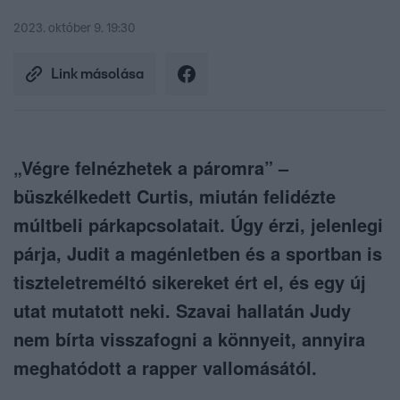
2023. október 9. 19:30
Link másolása
„Végre felnézhetek a páromra” –
büszkélkedett Curtis, miután felidézte
múltbeli párkapcsolatait. Úgy érzi, jelenlegi
párja, Judit a magénletben és a sportban is
tiszteletreméltó sikereket ért el, és egy új
utat mutatott neki. Szavai hallatán Judy
nem bírta visszafogni a könnyeit, annyira
meghatódott a rapper vallomásától.