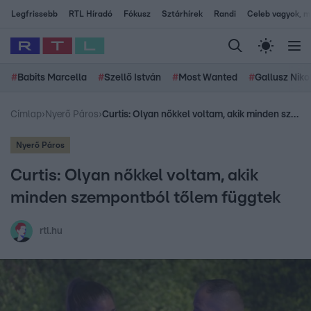
Legfrissebb
RTL Híradó
Fókusz
Sztárhírek
Randi
Celeb vagyok, me
#
Babits Marcella
#
Szellő István
#
Most Wanted
#
Gallusz Niko
Címlap
›
Nyerő Páros
›
Curtis: Olyan nőkkel voltam, akik minden szempontból tőlem függtek
Nyerő Páros
Curtis: Olyan nőkkel voltam, akik
minden szempontból tőlem függtek
rtl.hu