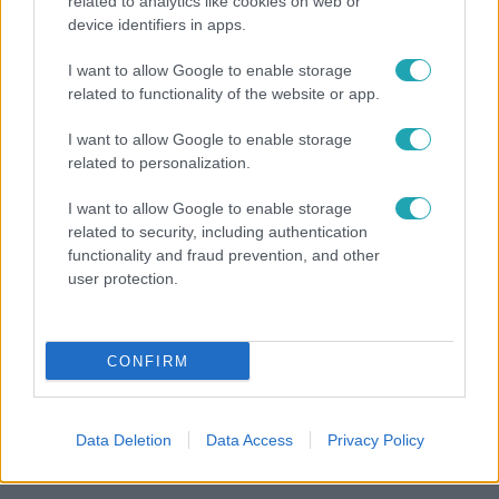
related to analytics like cookies on web or
Nagyvilág
device identifiers in apps.
Nem Bécs lett az első: ezekben a városokban a
I want to allow Google to enable storage
legjobb élni 2026-ban
related to functionality of the website or app.
I want to allow Google to enable storage
related to personalization.
I want to allow Google to enable storage
related to security, including authentication
functionality and fraud prevention, and other
user protection.
CONFIRM
Bulvár
Bódi Guszti és Margó büszkén jelentették be:
Data Deletion
Data Access
Privacy Policy
megvan a család első diplomása