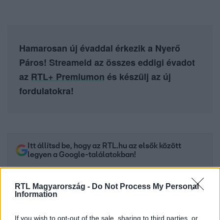
Hamarosan új évaddal érkezik a Nyerő
Páros! Streameld az összes eddigi évadot
az
RTL+ Premiumon
és készülj az új
fordulatokra!
Itt állítsd be, hogy az RTL.hu az elsők között
legyen a Google-találatokban!
RTL Magyarország -
Do Not Process My Personal
Information
If you wish to opt-out of the sale, sharing to third parties, or