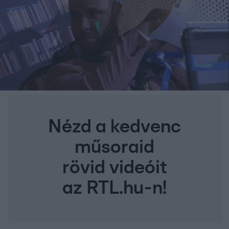
Nézd a kedvenc
műsoraid
rövid videóit
az RTL.hu-n!