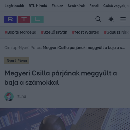
Legfrissebb
RTL Híradó
Fókusz
Sztárhírek
Randi
Celeb vagyok, me
#
Babits Marcella
#
Szellő István
#
Most Wanted
#
Gallusz Niko
Címlap
›
Nyerő Páros
›
Megyeri Csilla párjának meggyűlt a baja a számokkal
Nyerő Páros
Megyeri Csilla párjának meggyűlt a
baja a számokkal
rtl.hu