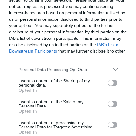
section to confirm your selection. Please note that after your
opt-out request is processed you may continue seeing
Kövess minket, és értesülj a friss hírekről a
interest-based ads based on personal information utilized by
Facebookon is!
us or personal information disclosed to third parties prior to
your opt-out. You may separately opt-out of the further
disclosure of your personal information by third parties on the
Követem
IAB’s list of downstream participants. This information may
also be disclosed by us to third parties on the
IAB’s List of
Downstream Participants
that may further disclose it to other
third parties.
Please note that this website/app uses one or more Google
Personal Data Processing Opt Outs
services and may gather and store information including but
#
NYERŐ PÁROS
#
ADÁSRÉSZLETEK
#
JÁTÉK
not limited to your visit or usage behaviour. You may click to
I want to opt-out of the Sharing of my
personal data.
#
MEGYERI CSILLA
#
MOLNÁR ZSOLT
#
FIGYELEM
grant or deny consent to Google and its third-party tags to
Opted In
use your data for below specified purposes in below Google
#
6. ÉVAD
#
15. RÉSZ
#
VIDEÓ
#
RTL KLUB
consent section.
I want to opt-out of the Sale of my
Personal Data.
#
RTL
Opted In
I want to opt-out of processing my
Personal Data for Targeted Advertising.
Opted In