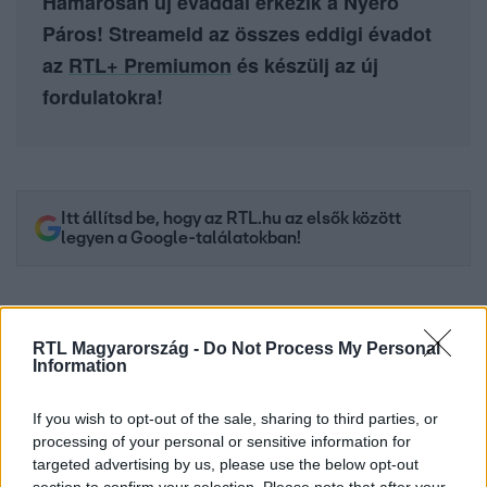
Hamarosan új évaddal érkezik a Nyerő
Páros! Streameld az összes eddigi évadot
az
RTL+ Premiumon
és készülj az új
fordulatokra!
Itt állítsd be, hogy az RTL.hu az elsők között
legyen a Google-találatokban!
RTL Magyarország -
Do Not Process My Personal
Information
If you wish to opt-out of the sale, sharing to third parties, or
processing of your personal or sensitive information for
targeted advertising by us, please use the below opt-out