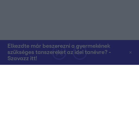
Elkezdte már beszerezni a gyermekének
szükséges tanszereket az idei tanévre? -
Szavazz itt!