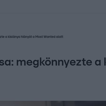
kolett
#
Időjárás
#
RTL műsor
#
Víz
#
Magyar Péter
#
Csillagjeg
e a kislánya hiányát a Most Wanted alatt
a: megkönnyezte a k