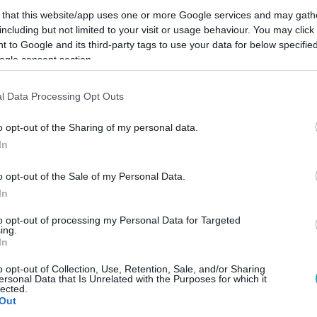
 that this website/app uses one or more Google services and may gath
including but not limited to your visit or usage behaviour. You may click 
 to Google and its third-party tags to use your data for below specifi
ogle consent section.
Link másolása
l Data Processing Opt Outs
o opt-out of the Sharing of my personal data.
In
megfontoltan és csendesen kezelni
a
 sok jó élménnyel gazdagodhatott a 6 napos
o opt-out of the Sale of my Personal Data.
In
héz és megható pillanatot is megosztott az
 át, ne hagyd ki a videót!
to opt-out of processing my Personal Data for Targeted
ing.
In
o opt-out of Collection, Use, Retention, Sale, and/or Sharing
ersonal Data that Is Unrelated with the Purposes for which it
lected.
Out
sza menekülős reality-t az
RTL+ Premium