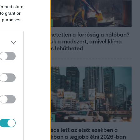
er and store
to grant or
ed purposes
Életmód
Elviselhetetlen a forróság a hálóban?
Mutatjuk a módszert, amivel klíma
nélkül is lehűtheted
Nagyvilág
Nem Bécs lett az első: ezekben a
városokban a legjobb élni 2026-ban