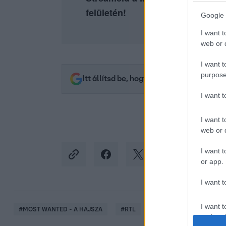
felületén!
Google 
I want t
web or d
I want t
purpose
Itt állítsd be, hogy az RTL.hu az elsők 
I want 
I want t
web or d
I want t
or app.
I want t
I want t
#
MOST WANTED - A HAJSZA
#
RTL
#
RÁCZ JENŐ
#
DOB
authenti