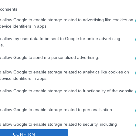
consents
o allow Google to enable storage related to advertising like cookies on
evice identifiers in apps.
o allow my user data to be sent to Google for online advertising
s.
között legyen a Google-találatokban!
to allow Google to send me personalized advertising.
o allow Google to enable storage related to analytics like cookies on
evice identifiers in apps.
o allow Google to enable storage related to functionality of the website
o allow Google to enable storage related to personalization.
o allow Google to enable storage related to security, including
OS EVELIN
#
SZABADULÓBULI
cation functionality and fraud prevention, and other user protection.
CONFIRM