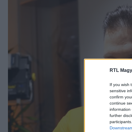
RTL Magy
If you wish 
sensitive in
confirm you
continue se
information 
further disc
participants
Downstream 