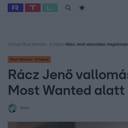
#
Babits Marcella
#
Szellő István
#
Most Wanted
#
Gallusz Ni
Címlap
›
Most Wanted - A hajsza
›
Rácz Jenő vallomása: megkönnyezt
Most Wanted - A hajsza
Rácz Jenő vallomás
Most Wanted alatt
rtl.hu