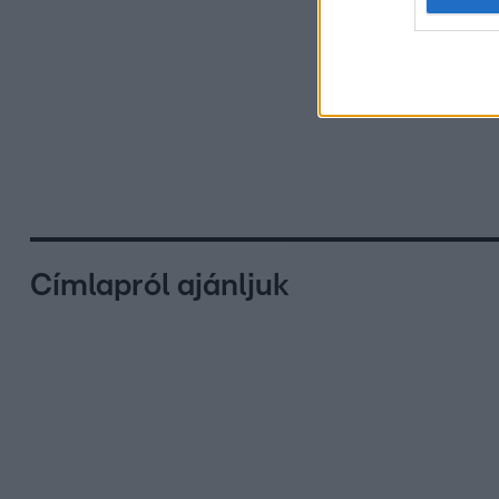
Címlapról ajánljuk