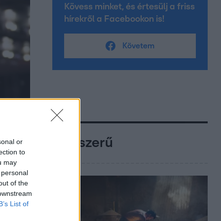
Kövess minket, és értesülj a friss
hírekről a Facebookon is!
Követem
Népszerű
sonal or
ection to
ou may
 personal
out of the
 downstream
B’s List of