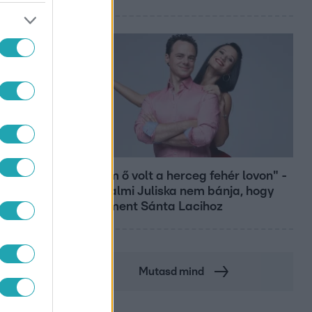
Bulvár
"Nekem ő volt a herceg fehér lovon" -
Széphalmi Juliska nem bánja, hogy
hozzáment Sánta Lacihoz
Mutasd mind