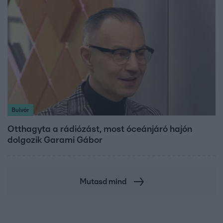
Bulvár
Otthagyta a rádiózást, most óceánjáró hajón
dolgozik Garami Gábor
Mutasd mind