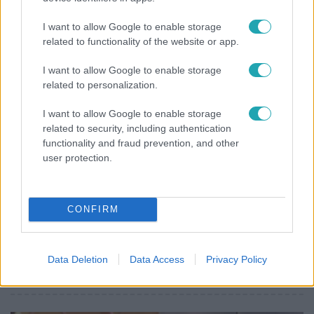
„10 cm Duna-víz Paksnál az olyan, mint egy nyílt
I want to allow Google to enable storage
lábszártörésre egy sebtapasz” – állnak a hajók
related to functionality of the website or app.
I want to allow Google to enable storage
related to personalization.
I want to allow Google to enable storage
related to security, including authentication
functionality and fraud prevention, and other
user protection.
CONFIRM
Bulvár
"Nekem ő volt a herceg fehér lovon" - Széphalmi
Data Deletion
Data Access
Privacy Policy
Juliska nem bánja, hogy hozzáment Sánta Lacihoz