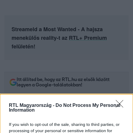
Streameld a Most Wanted - A hajsza
menekülős reality-t az
RTL+ Premium
felületén!
Itt állítsd be, hogy az RTL.hu az elsők között
legyen a Google-találatokban!
RTL Magyarország -
Do Not Process My Personal
Information
If you wish to opt-out of the sale, sharing to third parties, or
processing of your personal or sensitive information for