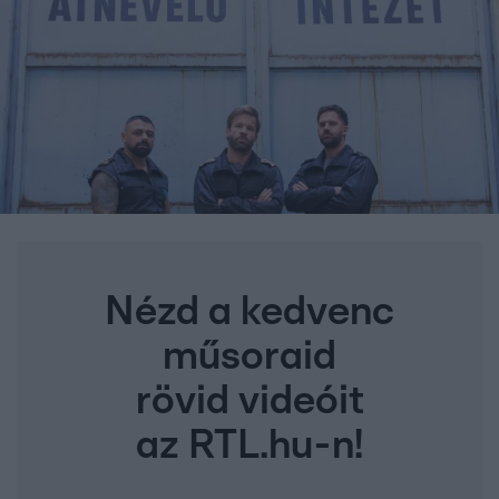
Nézd a kedvenc
műsoraid
rövid videóit
az RTL.hu-n!