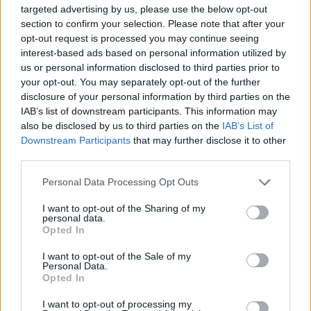
targeted advertising by us, please use the below opt-out
section to confirm your selection. Please note that after your
opt-out request is processed you may continue seeing
interest-based ads based on personal information utilized by
us or personal information disclosed to third parties prior to
Kövess minket, és értesülj a friss hírekről a
your opt-out. You may separately opt-out of the further
Facebookon is!
disclosure of your personal information by third parties on the
IAB’s list of downstream participants. This information may
Követem
also be disclosed by us to third parties on the
IAB’s List of
Downstream Participants
that may further disclose it to other
third parties.
Please note that this website/app uses one or more Google
Personal Data Processing Opt Outs
services and may gather and store information including but
not limited to your visit or usage behaviour. You may click to
I want to opt-out of the Sharing of my
personal data.
#
MOST WANTED - A HAJSZA
#
RTL
grant or deny consent to Google and its third-party tags to
Opted In
use your data for below specified purposes in below Google
#
SEBESTYÉN BALÁZS
#
MOST WANTED
consent section.
I want to opt-out of the Sale of my
Personal Data.
#
MAGYARORSZÁG
#
FROHNER FECÓ
#
PÁPAI JOCI
Opted In
#
BULVÁR
I want to opt-out of processing my