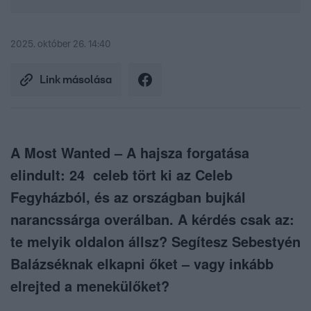
2025. október 26. 14:40
Link másolása
A Most Wanted – A hajsza forgatása
elindult: 24 celeb tört ki az Celeb
Fegyházból, és az országban bujkál
narancssárga overálban. A kérdés csak az:
te melyik oldalon állsz? Segítesz Sebestyén
Balázséknak elkapni őket – vagy inkább
elrejted a menekülőket?