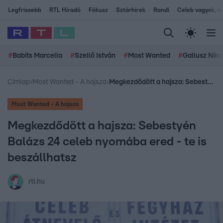
Legfrissebb
RTL Híradó
Fókusz
Sztárhírek
Randi
Celeb vagyok, me
#
Babits Marcella
#
Szellő István
#
Most Wanted
#
Gallusz Niko
Címlap
›
Most Wanted - A hajsza
›
Megkezdődött a hajsza: Sebestyén Balázs 24 celeb nyomába ered - te is beszállhatsz
Most Wanted - A hajsza
Megkezdődött a hajsza: Sebestyén
Balázs 24 celeb nyomába ered - te is
beszállhatsz
rtl.hu