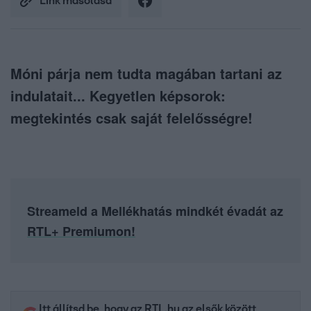
Link másolása
Móni párja nem tudta magában tartani az
indulatait... Kegyetlen képsorok:
megtekintés csak saját felelősségre!
Streameld a Mellékhatás mindkét évadát az
RTL+ Premiumon!
Itt állítsd be, hogy az RTL.hu az elsők között