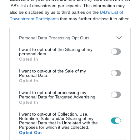
IAB’s list of downstream participants. This information may
also be disclosed by us to third parties on the
IAB’s List of
#
MELLÉKHATÁS
#
ADÁSRÉSZLETEK
#
BRUTÁLIS
Downstream Participants
that may further disclose it to other
#
CSALÁDON BELÜLI ERŐSZAK
#
BARTA ÁGNES
third parties.
#
MOLNÁR ÁRON
Please note that this website/app uses one or more Google
Personal Data Processing Opt Outs
services and may gather and store information including but
not limited to your visit or usage behaviour. You may click to
I want to opt-out of the Sharing of my
personal data.
grant or deny consent to Google and its third-party tags to
Opted In
use your data for below specified purposes in below Google
consent section.
I want to opt-out of the Sale of my
Personal Data.
Opted In
Népszerű
I want to opt-out of processing my
Personal Data for Targeted Advertising.
Opted In
I want to opt-out of Collection, Use,
Retention, Sale, and/or Sharing of my
Personal Data that Is Unrelated with the
Purposes for which it was collected.
Opted Out