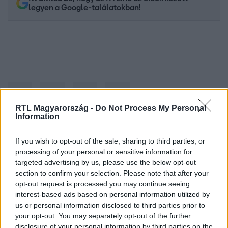
legyen a Google-találatokban!
RTL Magyarország -
Do Not Process My Personal
Information
Kövess minket, és értesülj a friss hírekről a
If you wish to opt-out of the sale, sharing to third parties, or
processing of your personal or sensitive information for
Facebookon is!
targeted advertising by us, please use the below opt-out
section to confirm your selection. Please note that after your
Követem
opt-out request is processed you may continue seeing
interest-based ads based on personal information utilized by
us or personal information disclosed to third parties prior to
your opt-out. You may separately opt-out of the further
disclosure of your personal information by third parties on the