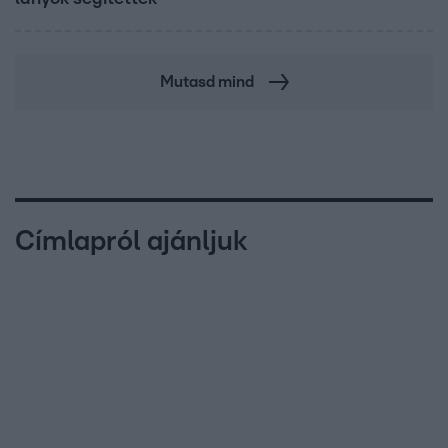
Mutasd mind
Címlapról ajánljuk