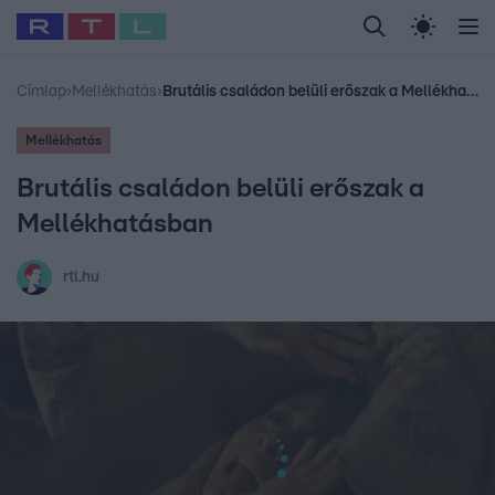
Legfrissebb
RTL Híradó
Fókusz
Sztárhírek
Randi
Celeb vagyok, me
#
Babits Marcella
#
Szellő István
#
Most Wanted
#
Gallusz Niko
Címlap
›
Mellékhatás
›
Brutális családon belüli erőszak a Mellékhatásban
Mellékhatás
Brutális családon belüli erőszak a
Mellékhatásban
rtl.hu