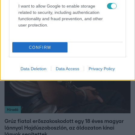
I want to allow Google to enable storage
Kultúra
related to security, including authentication
Hosszú Katinka a dokumentumfilmjében Shane
functionality and fraud prevention, and other
Tusupról: A medencében minden működött
user protection.
CONFIRM
2:30
Data Deletion
Data Access
Privacy Policy
Híradó
Grúz fiatal erőszakoskodott egy 18 éves magyar
lánnyal Hajdúszoboszlón, az áldozaton kínai
lányok segítettek