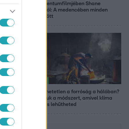
dokumentumfilmjében Shane
Tusupról: A medencében minden
működött
Életmód
Elviselhetetlen a forróság a hálóban?
Mutatjuk a módszert, amivel klíma
nélkül is lehűtheted