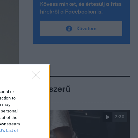
Kövess minket, és értesülj a friss
hírekről a Facebookon is!
Követem
Népszerű
sonal or
ection to
ou may
 personal
out of the
2:30
 downstream
B’s List of