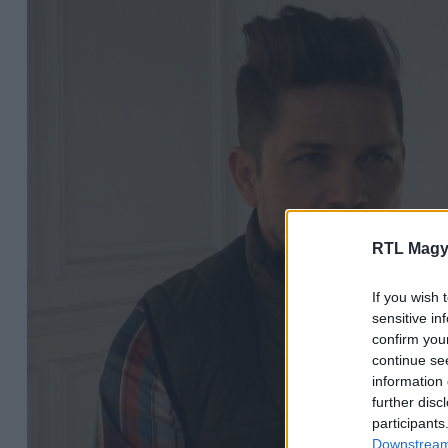
RTL Magy
If you wish 
sensitive in
confirm you
continue se
information 
further disc
participants
Downstream 