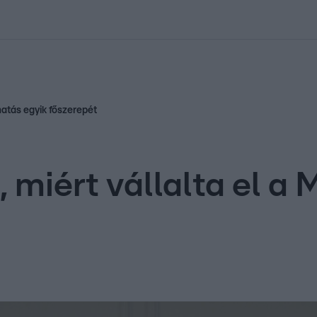
kolett
#
Időjárás
#
RTL műsor
#
Víz
#
Magyar Péter
#
Csillagjeg
khatás egyik főszerepét
, miért vállalta el a