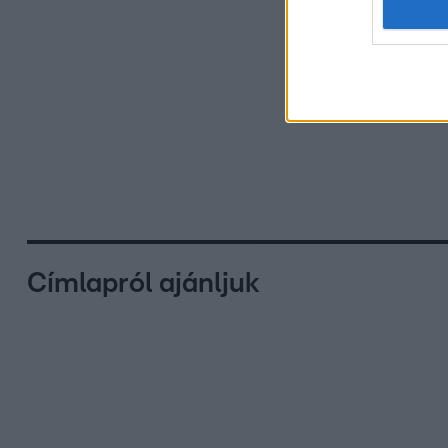
Címlapról ajánljuk