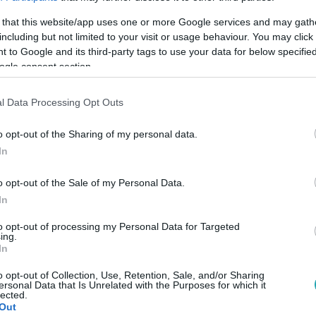
 that this website/app uses one or more Google services and may gath
including but not limited to your visit or usage behaviour. You may click 
 to Google and its third-party tags to use your data for below specifi
ogle consent section.
Link másolása
l Data Processing Opt Outs
o opt-out of the Sharing of my personal data.
In
 alakítja az RTL Klub vadonatúj
 miért mondott igent a felkérésre. Ne
o opt-out of the Sale of my Personal Data.
Mellékhatás!
In
to opt-out of processing my Personal Data for Targeted
ing.
In
o opt-out of Collection, Use, Retention, Sale, and/or Sharing
ersonal Data that Is Unrelated with the Purposes for which it
t évadát az
RTL+ Premiumon!
lected.
Out