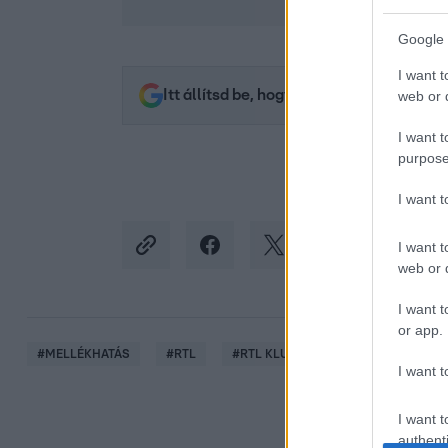
Google 
I want t
Itt állítsd be, hogy az RTL.hu az elsők 
web or d
I want t
purpose
I want 
I want t
web or d
I want t
or app.
#
MELLÉKHATÁS
#
RTL
#
RTL KLUB
#
EXTRA VIDEÓK
I want t
I want t
authenti