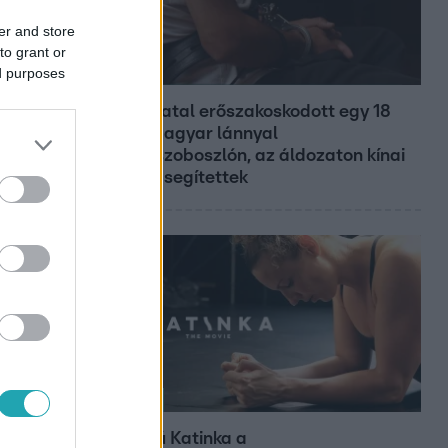
er and store
to grant or
ed purposes
Híradó
Grúz fiatal erőszakoskodott egy 18
éves magyar lánnyal
Hajdúszoboszlón, az áldozaton kínai
lányok segítettek
Kultúra
Hosszú Katinka a