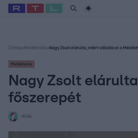
#
Babits Marcella
#
Szellő István
#
Most Wanted
#
Gallusz Ni
Címlap
›
Mellékhatás
›
Nagy Zsolt elárulta, miért vállalta el a Mellé
Mellékhatás
Nagy Zsolt elárulta
főszerepét
rtl.hu