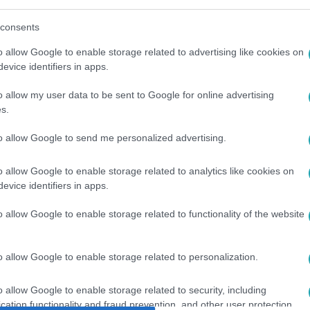
consents
o allow Google to enable storage related to advertising like cookies on
között legyen a Google-találatokban!
evice identifiers in apps.
o allow my user data to be sent to Google for online advertising
s.
to allow Google to send me personalized advertising.
o allow Google to enable storage related to analytics like cookies on
evice identifiers in apps.
o allow Google to enable storage related to functionality of the website
#
NAGY ZSOLT
#
LUDMANN ZSOLT
o allow Google to enable storage related to personalization.
o allow Google to enable storage related to security, including
cation functionality and fraud prevention, and other user protection.