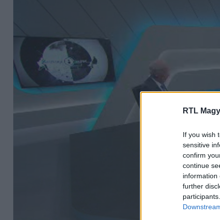
RTL Magy
If you wish 
sensitive in
confirm you
continue se
information 
further disc
participants
Downstream 