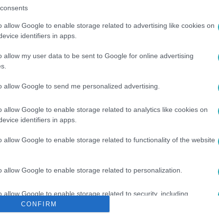
consents
között legyen a Google-találatokban!
o allow Google to enable storage related to advertising like cookies on
evice identifiers in apps.
o allow my user data to be sent to Google for online advertising
s.
to allow Google to send me personalized advertising.
o allow Google to enable storage related to analytics like cookies on
evice identifiers in apps.
#
MÁRKY-ZAY PÉTER
#
VÉLEMÉNY
#
HÓDMEZŐVÁSÁRHELY
o allow Google to enable storage related to functionality of the website
o allow Google to enable storage related to personalization.
o allow Google to enable storage related to security, including
cation functionality and fraud prevention, and other user protection.
CONFIRM