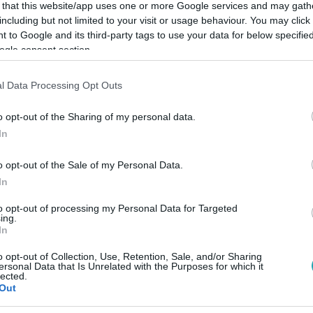
 that this website/app uses one or more Google services and may gath
including but not limited to your visit or usage behaviour. You may click 
 to Google and its third-party tags to use your data for below specifi
ogle consent section.
Link másolása
l Data Processing Opt Outs
o opt-out of the Sharing of my personal data.
In
 ennek lenne vezetője, talán befutó lehetne
o opt-out of the Sale of my Personal Data.
ay Péter, Hódmezővásárhely most
In
mestere. Azt mondja, nem ideális jelölt,
to opt-out of processing my Personal Data for Targeted
. De azért megjelent egy tüntetésen és van
ing.
In
amire sokan kíváncsiak.
o opt-out of Collection, Use, Retention, Sale, and/or Sharing
ersonal Data that Is Unrelated with the Purposes for which it
lected.
Out