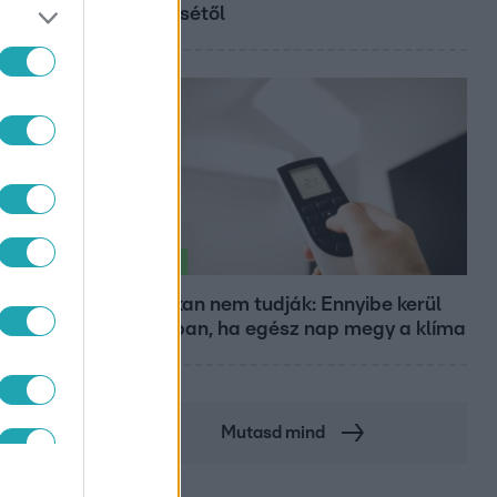
győztesétől
Életmód
Ezt sokan nem tudják: Ennyibe kerül
valójában, ha egész nap megy a klíma
Mutasd mind