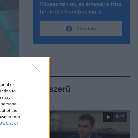
Kövess minket, és értesülj a friss
hírekről a Facebookon is!
Követem
sonal or
Népszerű
ection to
ou may
 personal
out of the
 downstream
6:12
B’s List of