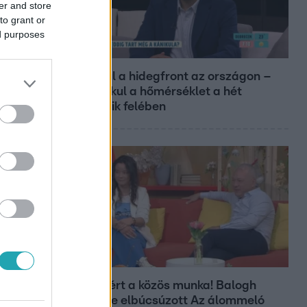
er and store
to grant or
ed purposes
Reggeli
Átvonul a hidegfront az országon –
így alakul a hőmérséklet a hét
második felében
Bulvár
Véget ért a közös munka! Balogh
Levente elbúcsúzott Az álommeló