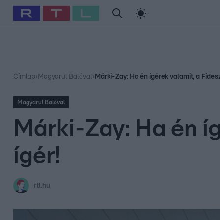
#
Babits Marcella
#
Szellő István
#
Most Wanted
#
Gallusz Ni
Címlap
›
Magyarul Balóval
›
Márki-Zay: Ha én ígérek valamit, a Fidesz
Magyarul Balóval
Márki-Zay: Ha én íg
ígér!
rtl.hu