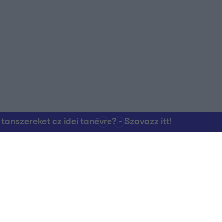
nszereket az idei tanévre? - Szavazz itt!
Kapcsolat
RTL Group Beszál