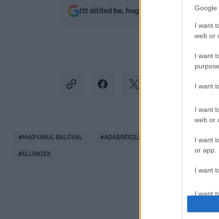
Google 
Itt állítsd be, hogy az RTL.hu az elsők 
I want t
web or d
I want t
purpose
I want 
I want t
web or d
#
MAGYARUL BALÓVAL
#
ADÁSRÉSZLETEK
#
ELŐZETESEK
I want t
or app.
#
ELLENZÉK
I want t
I want t
authenti