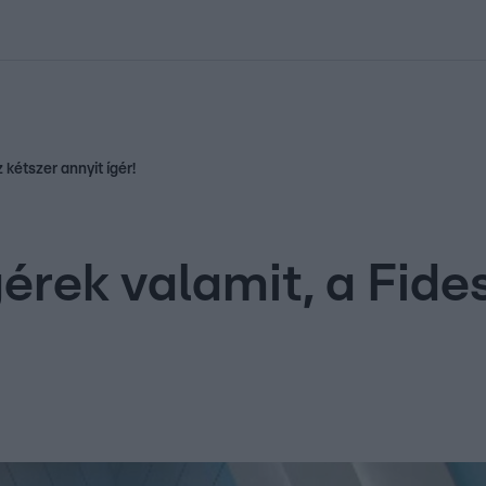
kolett
#
Időjárás
#
RTL műsor
#
Víz
#
Magyar Péter
#
Csillagjeg
 kétszer annyit ígér!
érek valamit, a Fide