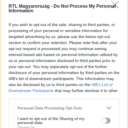
RTL Magyarország -
Do Not Process My Personal
Information
Itt állítsd be, hogy az RTL.hu az elsők között
legyen a Google-találatokban!
If you wish to opt-out of the sale, sharing to third parties, or
processing of your personal or sensitive information for
targeted advertising by us, please use the below opt-out
section to confirm your selection. Please note that after your
opt-out request is processed you may continue seeing
interest-based ads based on personal information utilized by
us or personal information disclosed to third parties prior to
your opt-out. You may separately opt-out of the further
disclosure of your personal information by third parties on the
IAB’s list of downstream participants. This information may
also be disclosed by us to third parties on the
IAB’s List of
Downstream Participants
that may further disclose it to other
Kövess minket, és értesülj a friss hírekről a
third parties.
Facebookon is!
Please note that this website/app uses one or more Google
Personal Data Processing Opt Outs
services and may gather and store information including but
Követem
not limited to your visit or usage behaviour. You may click to
I want to opt-out of the Sharing of my
personal data.
grant or deny consent to Google and its third-party tags to
Opted In