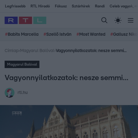
Legfrissebb
RTL Híradó
Fókusz
Sztárhírek
Randi
Celeb vagyok, me
#
Babits Marcella
#
Szellő István
#
Most Wanted
#
Gallusz Niko
Címlap
›
Magyarul Balóval
›
Vagyonnyilatkozatok: nesze semmi...
Magyarul Balóval
Vagyonnyilatkozatok: nesze semmi...
rtl.hu