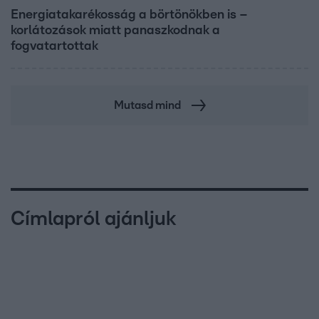
Energiatakarékosság a börtönökben is –
korlátozások miatt panaszkodnak a
fogvatartottak
Mutasd mind
Címlapról ajánljuk