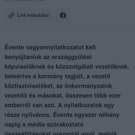
2016. február 8. 23:40
Link másolása
Évente vagyonnyilatkozatot kell
benyújtaniuk az országgyűlési
képviselőknek és közszolgálati vezetőknek,
beleértve a kormány tagjait, a vezető
köztisztviselőket, az önkormányzatok
vezetőit és másokat, összesen több ezer
emberről van szó. A nyilatkozatok egy
része nyilvános. Évente egyszer néhány
napig a média szórakoztató
összeállításokat prezentál arról, melyik