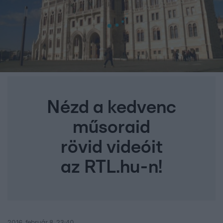
Nézd a kedvenc
műsoraid
rövid videóit
az RTL.hu-n!