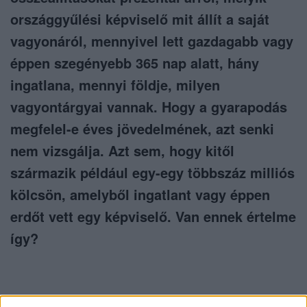
országgyűlési képviselő mit állít a saját
vagyonáról, mennyivel lett gazdagabb vagy
éppen szegényebb 365 nap alatt, hány
ingatlana, mennyi földje, milyen
vagyontárgyai vannak. Hogy a gyarapodás
megfelel-e éves jövedelmének, azt senki
nem vizsgálja. Azt sem, hogy kitől
származik például egy-egy többszáz milliós
kölcsön, amelyből ingatlant vagy éppen
erdőt vett egy képviselő. Van ennek értelme
így?