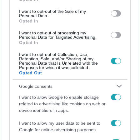
use your data for below specified purposes in below Google
consent section.
I want to opt-out of the Sale of my
Personal Data.
Opted In
#
MAGYARUL BALÓVAL
#
ADÁSRÉSZLETEK
I want to opt-out of processing my
Personal Data for Targeted Advertising.
#
ELŐZETESEK
#
VAGYONNYILATKOZAT
#
KORRUPCIÓ
Opted In
#
POLITIKUS
#
K-MONITOR
I want to opt-out of Collection, Use,
Retention, Sale, and/or Sharing of my
Personal Data that Is Unrelated with the
Purposes for which it was collected.
Opted Out
Google consents
I want to allow Google to enable storage
Népszerű
related to advertising like cookies on web or
device identifiers in apps.
I want to allow my user data to be sent to
Google for online advertising purposes.