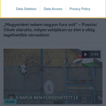
Data Deletion
Data Access
Privacy Policy
Reggeli
„Magyarként nekem nagyon fura volt” – Pusztai
Olivér elárulta, milyen valójában az élet a világ
legélhetőbb városában
2:46
Híradó