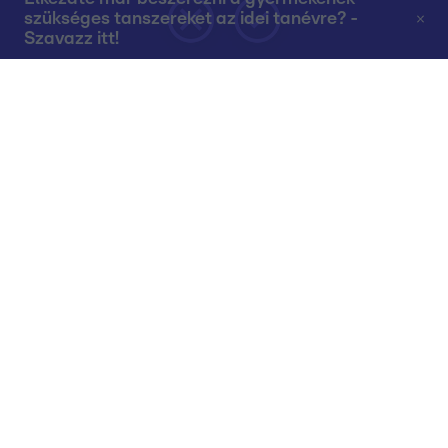
szükséges tanszereket az idei tanévre? -
Szavazz itt!
Rólunk
Teljes adások az RTL+-on
Műsorújság