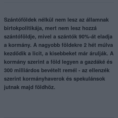
Szántóföldek nélkül nem lesz az államnak
birtokpolitikája, mert nem lesz hozzá
szántóföldje, mivel a szántók 90%-át eladja
a kormány. A nagyobb földekre 2 hét múlva
kezdődik a licit, a kisebbeket már árulják. A
kormány szerint a föld legyen a gazdáké és
300 milliárdos bevételt remél - az ellenzék
szerint kormányhaverok és spekulánsok
jutnak majd földhöz.