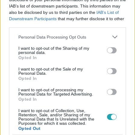
IAB’s list of downstream participants. This information may
also be disclosed by us to third parties on the
IAB’s List of
Downstream Participants
that may further disclose it to other
#
MAGYARUL BALÓVAL
#
ADÁSRÉSZLETEK
third parties.
#
ELŐZETESEK
#
FÖLD
#
KORMÁNY
#
GAZDA
Please note that this website/app uses one or more Google
Personal Data Processing Opt Outs
#
BEVÉTEL
#
ELLENZÉK
#
BALÓ GYÖRGY
services and may gather and store information including but
not limited to your visit or usage behaviour. You may click to
I want to opt-out of the Sharing of my
personal data.
grant or deny consent to Google and its third-party tags to
Opted In
use your data for below specified purposes in below Google
consent section.
I want to opt-out of the Sale of my
Personal Data.
Opted In
I want to opt-out of processing my
Népszerű
Personal Data for Targeted Advertising.
Opted In
I want to opt-out of Collection, Use,
Retention, Sale, and/or Sharing of my
Personal Data that Is Unrelated with the
Purposes for which it was collected.
Opted Out