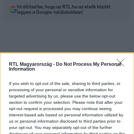
Itt állítsd be, hogy az RTL.hu az elsők között
legyen a Google-találatokban!
RTL Magyarország -
Do Not Process My Personal
Information
If you wish to opt-out of the sale, sharing to third parties, or
processing of your personal or sensitive information for
Kövess minket, és értesülj a friss hírekről a
targeted advertising by us, please use the below opt-out
Facebookon is!
section to confirm your selection. Please note that after your
opt-out request is processed you may continue seeing
Követem
interest-based ads based on personal information utilized by
us or personal information disclosed to third parties prior to
your opt-out. You may separately opt-out of the further
disclosure of your personal information by third parties on the