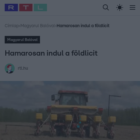
Legfrissebb
RTL Híradó
Fókusz
Sztárhírek
Randi
Celeb vagyok, me
#
Babits Marcella
#
Szellő István
#
Most Wanted
#
Gallusz Niko
Címlap
›
Magyarul Balóval
›
Hamarosan indul a földlicit
Magyarul Balóval
Hamarosan indul a földlicit
rtl.hu