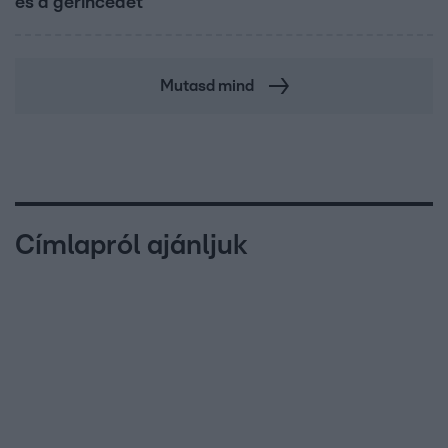
és a gerincedet
Mutasd mind
Címlapról ajánljuk