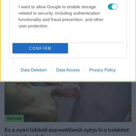
I want to allow Google to enable storage
related to security, including authentication
Bulvár
functionality and fraud prevention, and other
user protection.
"Nem beszélek már vele évek óta" - Édesapja
kitagadta Nagy Zsoltot
CONFIRM
Data Deletion
Data Access
Privacy Policy
Életmód
Ez a nyári lábbeli észrevétlenül nyírja ki a bokádat