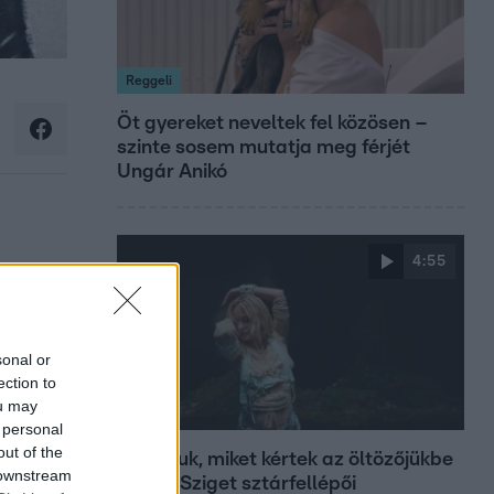
Reggeli
Öt gyereket neveltek fel közösen –
szinte sosem mutatja meg férjét
Ungár Anikó
4:55
sonal or
ection to
ou may
Fókusz
 personal
out of the
Mutatjuk, miket kértek az öltözőjükbe
 downstream
az idei Sziget sztárfellépői