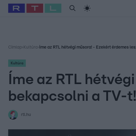
#
Babits Marcella
#
Szellő István
#
Most Wanted
#
Gallusz Ni
Címlap
›
Kultúra
›
Íme az RTL hétvégi műsora! - Ezekért érdemes lesz
Kultúra
Íme az RTL hétvégi
bekapcsolni a TV-t
rtl.hu