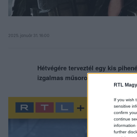
2025. január 31. 16:00
Hétvégére terveztél egy kis pihe
izgalmas műsorok és kasszasikere
RTL Magy
If you wish 
sensitive in
confirm you
continue se
information 
further disc