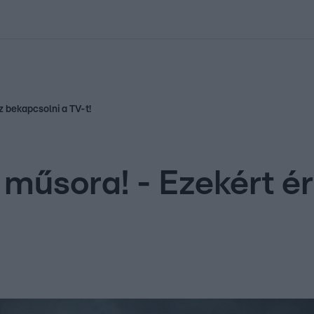
kolett
#
Időjárás
#
RTL műsor
#
Víz
#
Magyar Péter
#
Csillagjeg
 bekapcsolni a TV-t!
 műsora! - Ezekért é
!