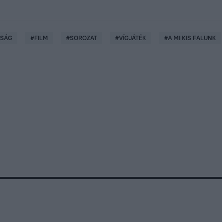
JSÁG
#
FILM
#
SOROZAT
#
VÍGJÁTÉK
#
A MI KIS FALUNK