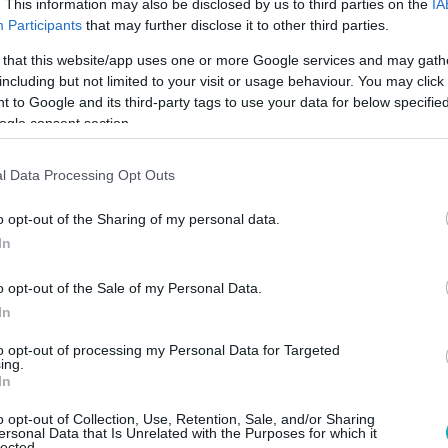
. This information may also be disclosed by us to third parties on the
IA
Participants
that may further disclose it to other third parties.
 that this website/app uses one or more Google services and may gath
including but not limited to your visit or usage behaviour. You may click 
 to Google and its third-party tags to use your data for below specifi
ogle consent section.
l Data Processing Opt Outs
o opt-out of the Sharing of my personal data.
In
o opt-out of the Sale of my Personal Data.
In
to opt-out of processing my Personal Data for Targeted
ing.
In
o opt-out of Collection, Use, Retention, Sale, and/or Sharing
ersonal Data that Is Unrelated with the Purposes for which it
lected.