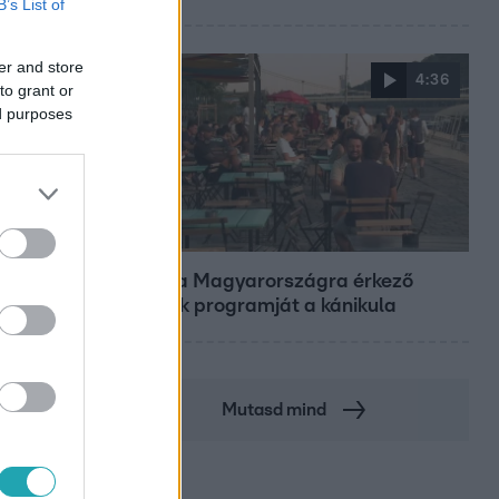
B’s List of
er and store
4:36
to grant or
ed purposes
Fókusz
Átírta a Magyarországra érkező
turisták programját a kánikula
Mutasd mind