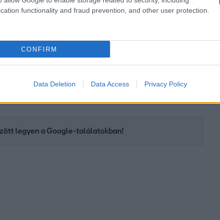
o allow Google to enable storage related to security, including
cation functionality and fraud prevention, and other user protection.
CONFIRM
ok vígjáték sorozatot Árpa Attila és Dobó
remiumon
!
Data Deletion
Data Access
Privacy Policy
között legyen a Google-találatokban!