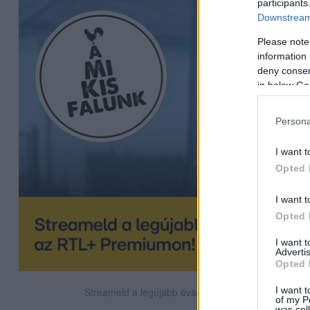
participants
Downstream 
Please note
information 
deny consent
in below Go
Persona
I want t
Opted 
I want t
Opted 
I want 
Advertis
Opted 
I want t
Streameld a legújabb évadot az RTL+ Premiumon!
of my P
was col