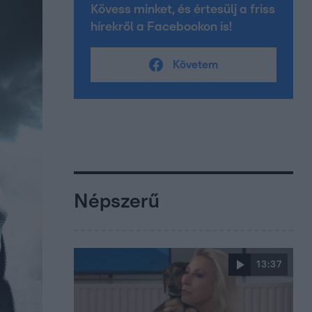
Kövess minket, és értesülj a friss
hírekről a Facebookon is!
Követem
Népszerű
13:37