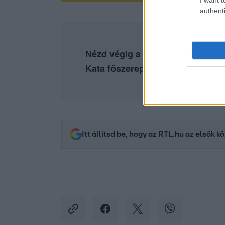
I want t
authenti
Nézd végig a teljes Pokoli rokon
Kata főszereplésével az
RTL+ P
Itt állítsd be, hogy az RTL.hu az elsők 