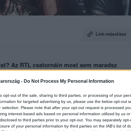
Link másolása
nést? Az RTL csatornáin most sem maradsz
k nélkül. Mutatjuk, mit érdemes megnézni!
arország -
Do Not Process My Personal Information
to opt-out of the sale, sharing to third parties, or processing of your per
formation for targeted advertising by us, please use the below opt-out s
r selection. Please note that after your opt-out request is processed y
eing interest-based ads based on personal information utilized by us or
disclosed to third parties prior to your opt-out. You may separately opt-
losure of your personal information by third parties on the IAB’s list of