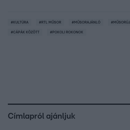
#
KULTÚRA
#
RTL MŰSOR
#
MŰSORAJÁNLÓ
#
MŰSORÚ
#
CÁPÁK KÖZÖTT
#
POKOLI ROKONOK
Címlapról ajánljuk