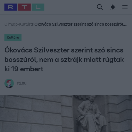
Legfrissebb
RTL Híradó
Fókusz
Sztárhírek
Randi
Celeb vagyok, me
#
Babits Marcella
#
Szellő István
#
Most Wanted
#
Gallusz Niko
Címlap
›
Kultúra
›
Ókovács Szilveszter szerint szó sincs bosszúról, nem a sztrájk miatt rúgtak ki 19 embert
Kultúra
Ókovács Szilveszter szerint szó sincs
bosszúról, nem a sztrájk miatt rúgtak
ki 19 embert
rtl.hu