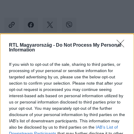
RTL Magyarország -
Do Not Process My Personal
Information
Kövess minket, és értesülj a friss hírekről a
Facebookon is!
If you wish to opt-out of the sale, sharing to third parties, or
processing of your personal or sensitive information for
Követem
targeted advertising by us, please use the below opt-out
section to confirm your selection. Please note that after your
opt-out request is processed you may continue seeing
interest-based ads based on personal information utilized by
us or personal information disclosed to third parties prior to
your opt-out. You may separately opt-out of the further
disclosure of your personal information by third parties on the
#
KULTÚRA
#
ÓKOVÁCS SZILVESZTER
IAB’s list of downstream participants. This information may
#
MAGYAR ÁLLAMI OPERAHÁZ
#
SZTRÁJK
#
KIRÚG
also be disclosed by us to third parties on the
IAB’s List of
Downstream Participants
that may further disclose it to other