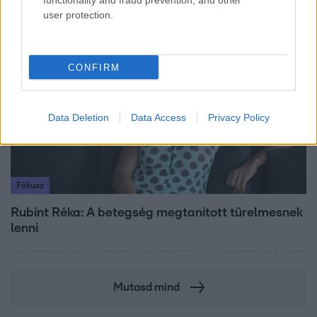
functionality and fraud prevention, and other
user protection.
8:33
CONFIRM
Data Deletion
Data Access
Privacy Policy
Fókusz
Rubint Réka: A betegség megtanított türelmesnek
lenni
Mutasd mind