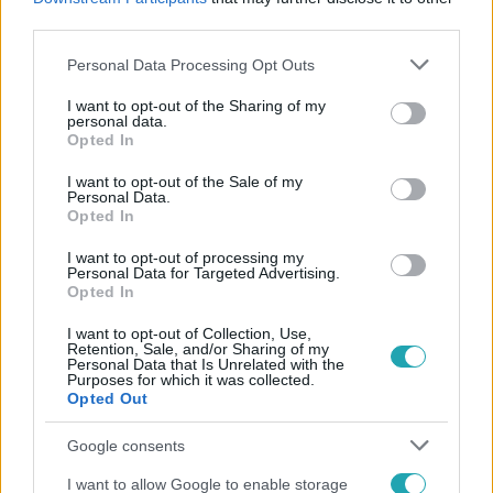
#
ELBOCSÁT
#
OPERA
#
KIRÚGÁS
third parties.
Please note that this website/app uses one or more Google
Personal Data Processing Opt Outs
services and may gather and store information including but
not limited to your visit or usage behaviour. You may click to
I want to opt-out of the Sharing of my
personal data.
grant or deny consent to Google and its third-party tags to
Opted In
use your data for below specified purposes in below Google
consent section.
I want to opt-out of the Sale of my
Personal Data.
Népszerű
Opted In
I want to opt-out of processing my
Personal Data for Targeted Advertising.
Opted In
I want to opt-out of Collection, Use,
Retention, Sale, and/or Sharing of my
Personal Data that Is Unrelated with the
Purposes for which it was collected.
Opted Out
Google consents
I want to allow Google to enable storage