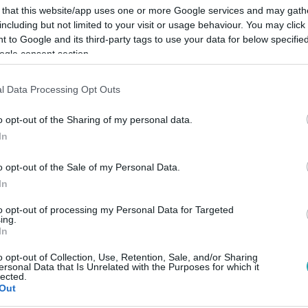
 that this website/app uses one or more Google services and may gath
including but not limited to your visit or usage behaviour. You may click 
 to Google and its third-party tags to use your data for below specifi
ogle consent section.
Link másolása
l Data Processing Opt Outs
o opt-out of the Sharing of my personal data.
In
tán meghalt Molnár Marika, az 1985-ös
o opt-out of the Sale of my Personal Data.
a édesanyja.
In
to opt-out of processing my Personal Data for Targeted
ing.
In
o opt-out of Collection, Use, Retention, Sale, and/or Sharing
között legyen a Google-találatokban!
ersonal Data that Is Unrelated with the Purposes for which it
lected.
Out