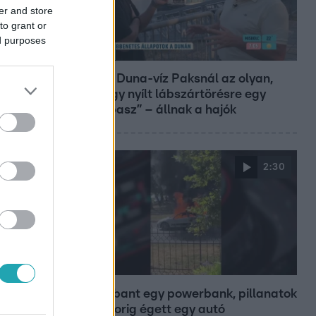
er and store
to grant or
ed purposes
Reggeli
„10 cm Duna-víz Paksnál az olyan,
mint egy nyílt lábszártörésre egy
sebtapasz” – állnak a hajók
2:30
Híradó
Felrobbant egy powerbank, pillanatok
alatt porig égett egy autó