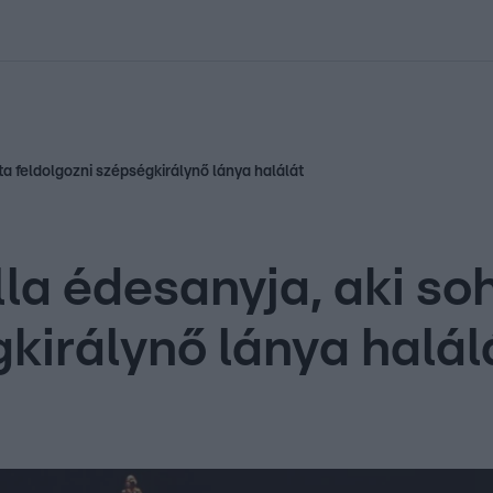
kolett
#
Időjárás
#
RTL műsor
#
Víz
#
Magyar Péter
#
Csillagjeg
ta feldolgozni szépségkirálynő lánya halálát
lla édesanyja, aki s
királynő lánya halál