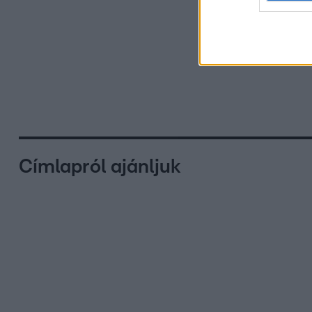
Címlapról ajánljuk