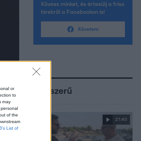
Kövess minket, és értesülj a friss
hírekről a Facebookon is!
Követem
sonal or
Népszerű
ection to
ou may
 personal
out of the
21:40
 downstream
B’s List of