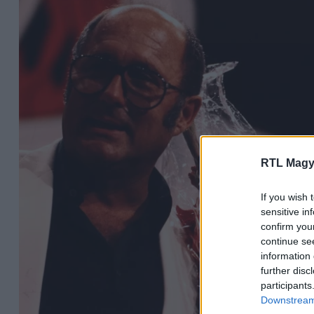
RTL Magy
If you wish 
sensitive in
confirm you
continue se
information 
further disc
participants
Downstream 