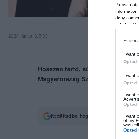
Please note
information 
deny consent
in below Go
2024. június 13. 5:03
Persona
I want t
Opted 
Hosszan tartó, súlyos betegség u
I want t
Magyarország Szépe, Molnár Csill
Opted 
I want 
Advertis
Opted 
I want t
Itt állítsd be, hogy az RTL.hu az elsők 
of my P
was col
Opted 