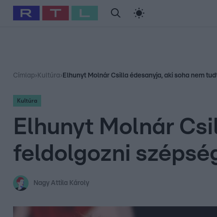
#
Babits Marcella
#
Szellő István
#
Most Wanted
#
Gallusz Ni
Címlap
›
Kultúra
›
Elhunyt Molnár Csilla édesanyja, aki soha nem tud
Kultúra
Elhunyt Molnár Csi
feldolgozni szépség
Nagy Attila Károly