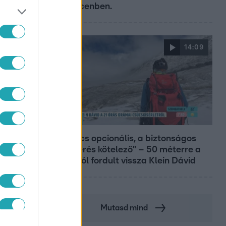
Debrecenben.
14:09
Reggeli
„A csúcs opcionális, a biztonságos
hazatérés kötelező” – 50 méterre a
csúcstól fordult vissza Klein Dávid
Mutasd mind