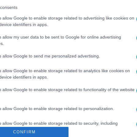
consents
o allow Google to enable storage related to advertising like cookies on
evice identifiers in apps.
o allow my user data to be sent to Google for online advertising
s.
to allow Google to send me personalized advertising.
HUNYT
#
HALÁL
#
ÉDESANYA
#
NŐK ELLENI ERŐSZAK
o allow Google to enable storage related to analytics like cookies on
evice identifiers in apps.
o allow Google to enable storage related to functionality of the website
o allow Google to enable storage related to personalization.
o allow Google to enable storage related to security, including
cation functionality and fraud prevention, and other user protection.
CONFIRM