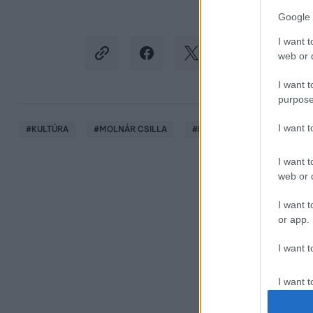
Google 
I want t
web or d
I want t
purpose
I want 
#
KULTÚRA
#
MOLNÁR CSILLA
#
MOLNÁR MARIKA
#
EL
I want t
web or d
I want t
or app.
I want t
I want t
authenti