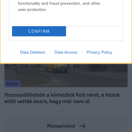
megkeresésekkel kapcsolatban
functionality and fraud prevention, and other
user protection.
3:23
CONFIRM
Data Deletion
Data Access
Privacy Policy
Fókusz
Hazaszállították a kórházból Kati nénit, a házuk
előtt vették észre, hogy már nem él
Mutasd mind