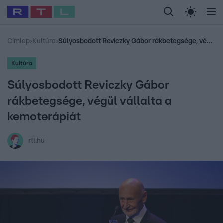
Legfrissebb
RTL Híradó
Fókusz
Sztárhírek
Randi
Celeb vagyok, me
#
Babits Marcella
#
Szellő István
#
Most Wanted
#
Gallusz Niko
Címlap
›
Kultúra
›
Súlyosbodott Reviczky Gábor rákbetegsége, végül vállalta a kemoterápiát
Kultúra
Súlyosbodott Reviczky Gábor
rákbetegsége, végül vállalta a
kemoterápiát
rtl.hu