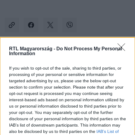
RTL Magyarország -
Do Not Process My Personal
Kövess minket, és értesülj a friss hírekről a
Information
Facebookon is!
If you wish to opt-out of the sale, sharing to third parties, or
processing of your personal or sensitive information for
Követem
targeted advertising by us, please use the below opt-out
section to confirm your selection. Please note that after your
opt-out request is processed you may continue seeing
interest-based ads based on personal information utilized by
us or personal information disclosed to third parties prior to
your opt-out. You may separately opt-out of the further
#
KULTÚRA
#
REVICZKY GÁBOR
#
RÁK
disclosure of your personal information by third parties on the
IAB’s list of downstream participants. This information may
#
RÁKBETEGSÉG
#
ÜVEGTIGRIS
#
GABEN
also be disclosed by us to third parties on the
IAB’s List of