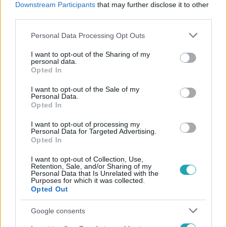
Downstream Participants
that may further disclose it to other
#
KEMOTERÁPIA
third parties.
Please note that this website/app uses one or more Google
Personal Data Processing Opt Outs
services and may gather and store information including but
not limited to your visit or usage behaviour. You may click to
I want to opt-out of the Sharing of my
personal data.
grant or deny consent to Google and its third-party tags to
Opted In
use your data for below specified purposes in below Google
consent section.
I want to opt-out of the Sale of my
Népszerű
Personal Data.
Opted In
I want to opt-out of processing my
Personal Data for Targeted Advertising.
Opted In
I want to opt-out of Collection, Use,
Retention, Sale, and/or Sharing of my
Personal Data that Is Unrelated with the
Purposes for which it was collected.
Opted Out
Google consents