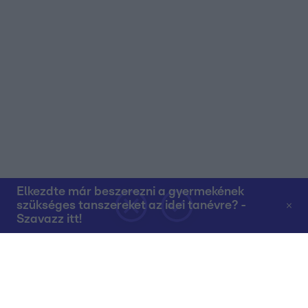
Elkezdte már beszerezni a gyermekének
szükséges tanszereket az idei tanévre? -
Szavazz itt!