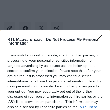
RTL Magyarország -
Do Not Process My Personal
Information
Kövess minket, és értesülj a friss hírekről a
If you wish to opt-out of the sale, sharing to third parties, or
Facebookon is!
processing of your personal or sensitive information for
targeted advertising by us, please use the below opt-out
Követem
section to confirm your selection. Please note that after your
opt-out request is processed you may continue seeing
interest-based ads based on personal information utilized by
us or personal information disclosed to third parties prior to
your opt-out. You may separately opt-out of the further
disclosure of your personal information by third parties on the
IAB’s list of downstream participants. This information may
#
KULTÚRA
#
SZFE
#
RÁTÓTI ZOLTÁN
also be disclosed by us to third parties on the
IAB’s List of