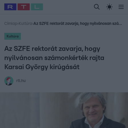
Legfrissebb
RTL Híradó
Fókusz
Sztárhírek
Randi
Celeb vagyok, me
#
Babits Marcella
#
Szellő István
#
Most Wanted
#
Gallusz Niko
Címlap
›
Kultúra
›
Az SZFE rektorát zavarja, hogy nyilvánosan számonkérték rajta Karsai György kirúgását
Kultúra
Az SZFE rektorát zavarja, hogy
nyilvánosan számonkérték rajta
Karsai György kirúgását
rtl.hu