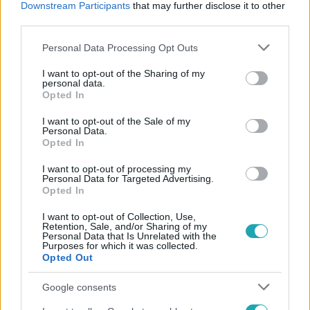
Downstream Participants
that may further disclose it to other
#
KARSAI GYÖRGY
#
KIRÚGÁS
#
FELSŐOKTATÁS
third parties.
Please note that this website/app uses one or more Google
Personal Data Processing Opt Outs
services and may gather and store information including but
not limited to your visit or usage behaviour. You may click to
I want to opt-out of the Sharing of my
personal data.
grant or deny consent to Google and its third-party tags to
Opted In
use your data for below specified purposes in below Google
consent section.
I want to opt-out of the Sale of my
Népszerű
Personal Data.
Opted In
I want to opt-out of processing my
Personal Data for Targeted Advertising.
Opted In
I want to opt-out of Collection, Use,
Retention, Sale, and/or Sharing of my
Personal Data that Is Unrelated with the
Purposes for which it was collected.
Opted Out
Google consents