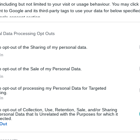
including but not limited to your visit or usage behaviour. You may click 
 to Google and its third-party tags to use your data for below specifi
ogle consent section.
l Data Processing Opt Outs
Link másolása
o opt-out of the Sharing of my personal data.
In
grafikus és karikaturista.
o opt-out of the Sale of my Personal Data.
In
to opt-out of processing my Personal Data for Targeted
ing.
In
között legyen a Google-találatokban!
o opt-out of Collection, Use, Retention, Sale, and/or Sharing
ersonal Data that Is Unrelated with the Purposes for which it
lected.
Out