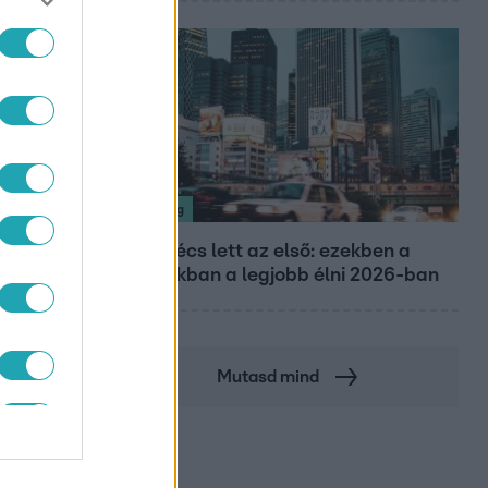
Nagyvilág
Nem Bécs lett az első: ezekben a
városokban a legjobb élni 2026-ban
Mutasd mind