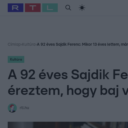
#
Babits Marcella
#
Szellő István
#
Most Wanted
#
Gallusz Ni
Címlap
›
Kultúra
›
A 92 éves Sajdik Ferenc: Mikor 13 éves lettem, má
Kultúra
A 92 éves Sajdik Fe
éreztem, hogy baj 
rtl.hu