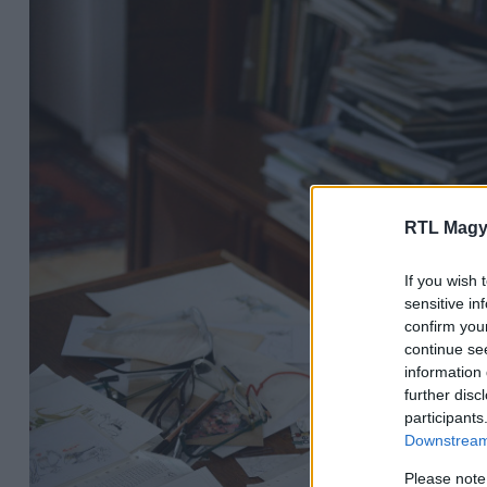
RTL Magy
If you wish 
sensitive in
confirm you
continue se
information 
further disc
participants
Downstream 
Please note