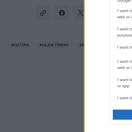
Google 
I want t
web or d
I want t
purpose
#
KULTÚRA
#
SAJDIK FERENC
#
RAJZ
#
KARIKATÚRA
I want 
I want t
web or d
I want t
or app.
I want t
I want t
authenti