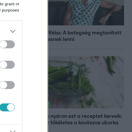
to grant or
ed purposes
Fókusz
Rubint Réka: A betegség megtanított
türelmesnek lenni
Életmód
Minden nyáron ezt a receptet keresik:
így lesz tökéletes a kovászos uborka