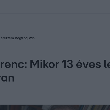
kolett
#
Időjárás
#
RTL műsor
#
Víz
#
Magyar Péter
#
Csillagjeg
r éreztem, hogy baj van
renc: Mikor 13 éves 
van