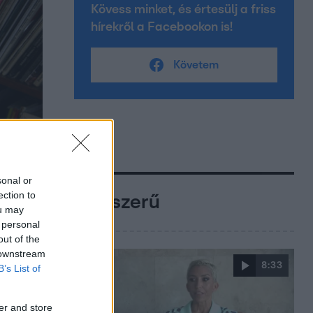
Kövess minket, és értesülj a friss
hírekről a Facebookon is!
Követem
sonal or
ection to
Népszerű
ou may
 personal
out of the
 downstream
8:33
B’s List of
er and store