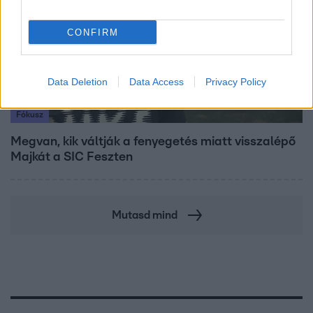
CONFIRM
Data Deletion
Data Access
Privacy Policy
Fókusz
Megvan, kik váltják a fenyegetés miatt visszalépő
Majkát a SIC Feszten
Mutasd mind