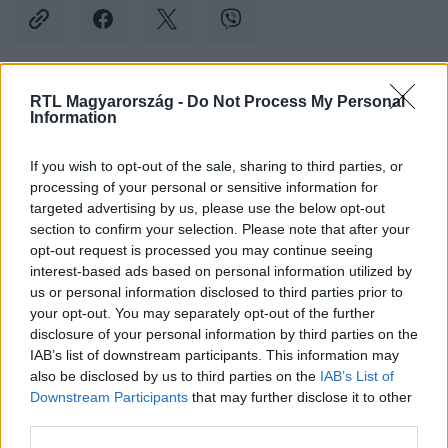
RTL Magyarország -
Do Not Process My Personal
Kövess minket, és értesülj a friss hírekről a
Information
Facebookon is!
If you wish to opt-out of the sale, sharing to third parties, or
processing of your personal or sensitive information for
Követem
targeted advertising by us, please use the below opt-out
section to confirm your selection. Please note that after your
opt-out request is processed you may continue seeing
interest-based ads based on personal information utilized by
us or personal information disclosed to third parties prior to
your opt-out. You may separately opt-out of the further
#
KÜLFÖLD
#
KÍGYÓ
#
KÍNA
#
SENCSEN
disclosure of your personal information by third parties on the
IAB’s list of downstream participants. This information may
#
HONGKONG
#
CSEMPÉSZET
#
VÁMOSOK
also be disclosed by us to third parties on the
IAB’s List of
Downstream Participants
that may further disclose it to other
third parties.