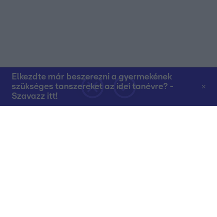
Elkezdte már beszerezni a gyermekének
szükséges tanszereket az idei tanévre? -
Szavazz itt!
Rólunk