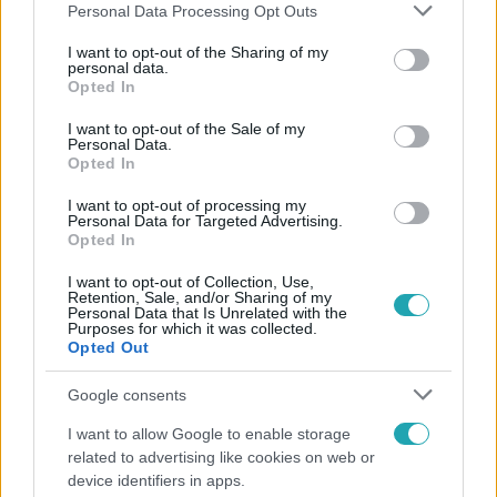
Please note that this website/app uses one or more Google
Personal Data Processing Opt Outs
services and may gather and store information including but
not limited to your visit or usage behaviour. You may click to
I want to opt-out of the Sharing of my
personal data.
grant or deny consent to Google and its third-party tags to
Opted In
Népszerű
use your data for below specified purposes in below Google
consent section.
I want to opt-out of the Sale of my
Personal Data.
Opted In
I want to opt-out of processing my
Personal Data for Targeted Advertising.
Opted In
I want to opt-out of Collection, Use,
Retention, Sale, and/or Sharing of my
Personal Data that Is Unrelated with the
Purposes for which it was collected.
Opted Out
Google consents
Bulvár
I want to allow Google to enable storage
related to advertising like cookies on web or
Veréb Tamás és felesége nagy bejelentést tettek
device identifiers in apps.