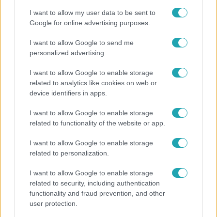
I want to allow my user data to be sent to
Google for online advertising purposes.
3:14
I want to allow Google to send me
personalized advertising.
I want to allow Google to enable storage
related to analytics like cookies on web or
device identifiers in apps.
I want to allow Google to enable storage
Híradó
related to functionality of the website or app.
Lannert Judit az RTL-nek: Maradnak a
I want to allow Google to enable storage
tankerületek és a Klebelsberg Központ, de
related to personalization.
átalakítják őket
I want to allow Google to enable storage
related to security, including authentication
functionality and fraud prevention, and other
7:51
user protection.