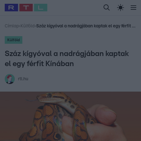
Legfrissebb
RTL Híradó
Fókusz
Sztárhírek
Randi
Celeb vagyok, me
#
Babits Marcella
#
Szellő István
#
Most Wanted
#
Gallusz Niko
Címlap
›
Külföld
›
Száz kígyóval a nadrágjában kaptak el egy férfit Kínában
Külföld
Száz kígyóval a nadrágjában kaptak
el egy férfit Kínában
rtl.hu