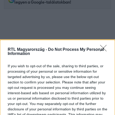
legyen a Google-találatokban!
RTL Magyarország -
Do Not Process My Personal
Information
If you wish to opt-out of the sale, sharing to third parties, or
Kövess minket, és értesülj a friss hírekről a
processing of your personal or sensitive information for
Facebookon is!
targeted advertising by us, please use the below opt-out
section to confirm your selection. Please note that after your
opt-out request is processed you may continue seeing
Követem
interest-based ads based on personal information utilized by
us or personal information disclosed to third parties prior to
your opt-out. You may separately opt-out of the further
disclosure of your personal information by third parties on the
IAB’s list of downstream participants. This information may