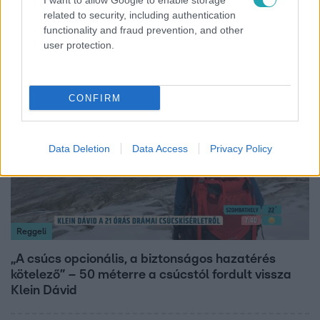
I want to allow Google to enable storage
Ez a nyári lábbeli észrevétlenül nyírja ki a bokádat
related to security, including authentication
functionality and fraud prevention, and other
és a gerincedet
user protection.
14:09
CONFIRM
Data Deletion
Data Access
Privacy Policy
Reggeli
„A csúcs opcionális, a biztonságos hazatérés
kötelező” – 50 méterre a csúcstól fordult vissza
Klein Dávid