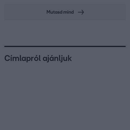
Mutasd mind
Címlapról ajánljuk