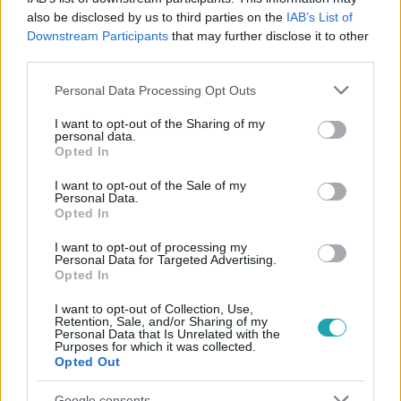
also be disclosed by us to third parties on the
IAB’s List of
#
KÜLFÖLD
#
DONALD TUSK
#
LENGYELORSZÁG
Downstream Participants
that may further disclose it to other
third parties.
#
ORBÁN VIKTOR
#
VOLODIMIR ZELENSZKIJ
Please note that this website/app uses one or more Google
Personal Data Processing Opt Outs
services and may gather and store information including but
not limited to your visit or usage behaviour. You may click to
I want to opt-out of the Sharing of my
personal data.
grant or deny consent to Google and its third-party tags to
Opted In
use your data for below specified purposes in below Google
consent section.
I want to opt-out of the Sale of my
Personal Data.
Opted In
Népszerű
I want to opt-out of processing my
Personal Data for Targeted Advertising.
Opted In
I want to opt-out of Collection, Use,
Retention, Sale, and/or Sharing of my
Personal Data that Is Unrelated with the
Purposes for which it was collected.
Opted Out
Google consents