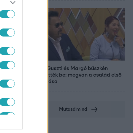
Bulvár
Bódig Guszti és Margó büszkén
jelentették be: megvan a család első
diplomása
Mutasd mind