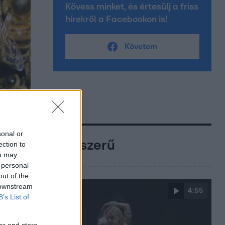
Kövess minket, és értesülj a friss
hírekről a Facebookon is!
Követem
sonal or
Népszerű
ection to
ou may
 personal
out of the
 downstream
4:55
B’s List of
er and store