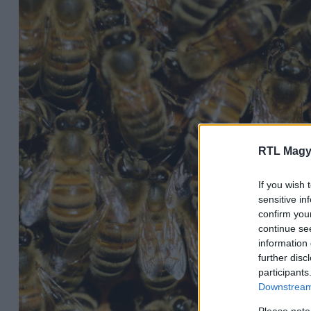
RTL Magy
If you wish 
sensitive in
confirm you
continue se
information 
further disc
participants
Downstream 
Please note