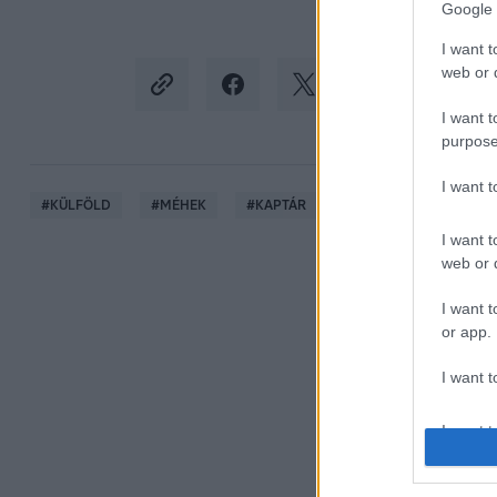
Google 
I want t
web or d
I want t
purpose
I want 
#
KÜLFÖLD
#
MÉHEK
#
KAPTÁR
#
INVERNESS
#
CS
I want t
web or d
I want t
or app.
I want t
I want t
authenti