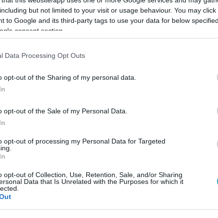
including but not limited to your visit or usage behaviour. You may click 
 to Google and its third-party tags to use your data for below specifi
ogle consent section.
l Data Processing Opt Outs
Link másolása
o opt-out of the Sharing of my personal data.
In
unokák az egyik szoba felől, három
o opt-out of the Sale of my Personal Data.
ezet alól.
In
to opt-out of processing my Personal Data for Targeted
ing.
In
o opt-out of Collection, Use, Retention, Sale, and/or Sharing
ersonal Data that Is Unrelated with the Purposes for which it
között legyen a Google-találatokban!
lected.
Out