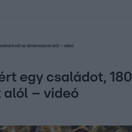
kolett
#
Időjárás
#
RTL műsor
#
Víz
#
Magyar Péter
#
Csillagjeg
bukkant elő az álmennyezet alól – videó
rt egy családot, 18
 alól – videó