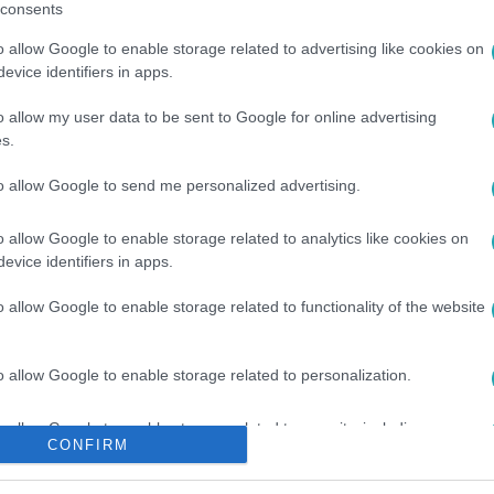
consents
o allow Google to enable storage related to advertising like cookies on
evice identifiers in apps.
o allow my user data to be sent to Google for online advertising
s.
to allow Google to send me personalized advertising.
ALÁD
#
ÁLMENNYEZET
o allow Google to enable storage related to analytics like cookies on
evice identifiers in apps.
o allow Google to enable storage related to functionality of the website
o allow Google to enable storage related to personalization.
o allow Google to enable storage related to security, including
CONFIRM
cation functionality and fraud prevention, and other user protection.