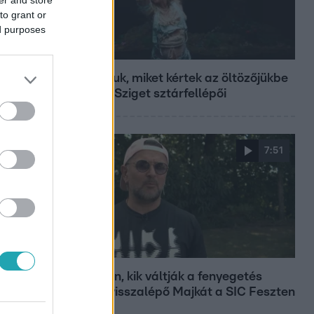
to grant or
ed purposes
Fókusz
Mutatjuk, miket kértek az öltözőjükbe
az idei Sziget sztárfellépői
7:51
Fókusz
Megvan, kik váltják a fenyegetés
miatt visszalépő Majkát a SIC Feszten