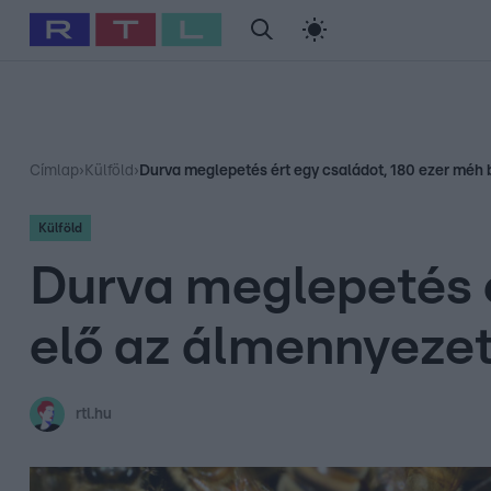
#
Babits Marcella
#
Szellő István
#
Most Wanted
#
Gallusz Ni
Címlap
›
Külföld
›
Durva meglepetés ért egy családot, 180 ezer méh 
Külföld
Durva meglepetés é
elő az álmennyezet
rtl.hu