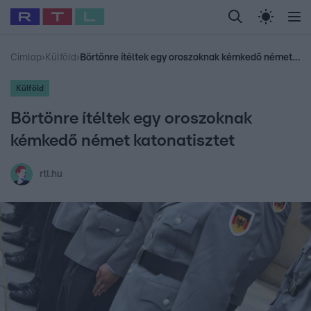
Legfrissebb
RTL Híradó
Fókusz
Sztárhírek
Randi
Celeb vagyok, me
#
Babits Marcella
#
Szellő István
#
Most Wanted
#
Gallusz Niko
Címlap
›
Külföld
›
Börtönre ítéltek egy oroszoknak kémkedő német katonatisztet
Külföld
Börtönre ítéltek egy oroszoknak
kémkedő német katonatisztet
rtl.hu