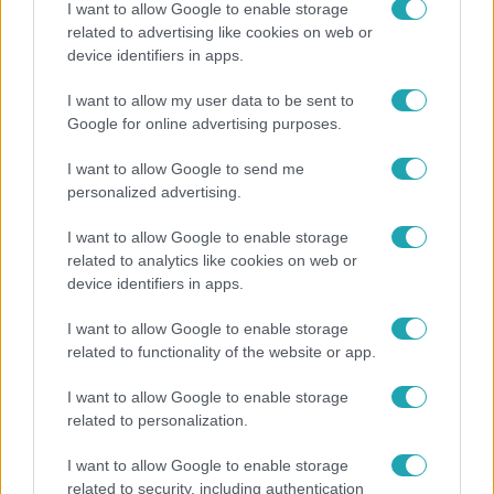
I want to allow Google to enable storage
related to advertising like cookies on web or
device identifiers in apps.
Bulvár
I want to allow my user data to be sent to
„Téged. Engem. Minket.” – Emilio és Tina szerelmes
Google for online advertising purposes.
vallomása sokakat megérinthet
I want to allow Google to send me
personalized advertising.
I want to allow Google to enable storage
related to analytics like cookies on web or
device identifiers in apps.
I want to allow Google to enable storage
related to functionality of the website or app.
I want to allow Google to enable storage
related to personalization.
Bulvár
I want to allow Google to enable storage
Már nagymama, de a fiai is kész férfiak: friss fotón
related to security, including authentication