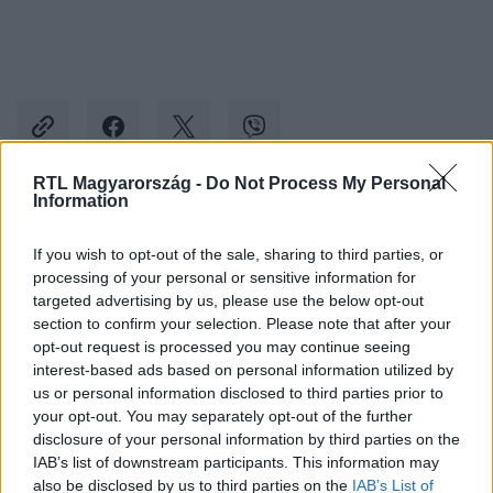
RTL Magyarország -
Do Not Process My Personal
Information
Kövess minket, és értesülj a friss hírekről a
If you wish to opt-out of the sale, sharing to third parties, or
Facebookon is!
processing of your personal or sensitive information for
targeted advertising by us, please use the below opt-out
Követem
section to confirm your selection. Please note that after your
opt-out request is processed you may continue seeing
interest-based ads based on personal information utilized by
us or personal information disclosed to third parties prior to
your opt-out. You may separately opt-out of the further
disclosure of your personal information by third parties on the
IAB’s list of downstream participants. This information may
#
KÜLFÖLD
#
BONN
#
OROSZ-UKRÁN HÁBORÚ
also be disclosed by us to third parties on the
IAB’s List of