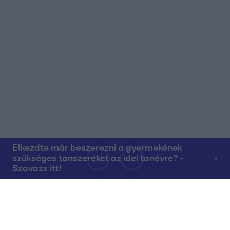
Elkezdte már beszerezni a gyermekének
szükséges tanszereket az idei tanévre? -
Szavazz itt!