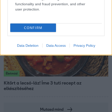
Szandi fiai
functionality and fraud prevention, and other
user protection.
CONFIRM
Data Deletion
Data Access
Privacy Policy
Életmód
Kitört a lecsó-láz! Íme 3 tuti recept az
elkészítéséhez
Mutasd mind