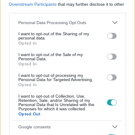
#
KONZULÁTUS
#
KATONATISZT
#
SZÁZADOS
Downstream Participants
that may further disclose it to other
third parties.
#
ÍTÉLET
#
DÜSSELDORF
#
BÍRÓSÁG
Please note that this website/app uses one or more Google
Personal Data Processing Opt Outs
services and may gather and store information including but
not limited to your visit or usage behaviour. You may click to
I want to opt-out of the Sharing of my
personal data.
grant or deny consent to Google and its third-party tags to
Opted In
use your data for below specified purposes in below Google
consent section.
I want to opt-out of the Sale of my
Personal Data.
Opted In
Népszerű
I want to opt-out of processing my
Personal Data for Targeted Advertising.
Opted In
I want to opt-out of Collection, Use,
Retention, Sale, and/or Sharing of my
Personal Data that Is Unrelated with the
Purposes for which it was collected.
Opted Out
Google consents