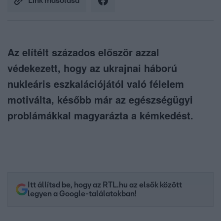
Link másolása
Az elítélt százados először azzal
védekezett, hogy az ukrajnai háború
nukleáris eszkalációjától való félelem
motiválta, később már az egészségügyi
problámákkal magyarázta a kémkedést.
Itt állítsd be, hogy az RTL.hu az elsők között
legyen a Google-találatokban!