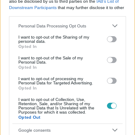
also be disclosed by us to third parties on the
IAB’s List of
#
SZEXUÁLIS TÁMADÁS
#
KISLÁNY
#
FLORIDA
Downstream Participants
that may further disclose it to other
#
BÍRÓSÁG
#
ÉLETFOGYTIG
third parties.
Please note that this website/app uses one or more Google
Personal Data Processing Opt Outs
services and may gather and store information including but
not limited to your visit or usage behaviour. You may click to
I want to opt-out of the Sharing of my
personal data.
grant or deny consent to Google and its third-party tags to
Opted In
use your data for below specified purposes in below Google
consent section.
I want to opt-out of the Sale of my
Personal Data.
Népszerű
Opted In
I want to opt-out of processing my
Personal Data for Targeted Advertising.
Opted In
6:41
I want to opt-out of Collection, Use,
Retention, Sale, and/or Sharing of my
Personal Data that Is Unrelated with the
Purposes for which it was collected.
Opted Out
Google consents