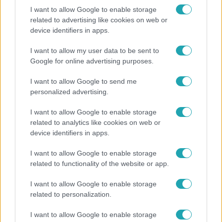
I want to allow Google to enable storage
related to advertising like cookies on web or
device identifiers in apps.
Fókusz
Mindössze 214-en élnek a borsodi zsákfaluban,
I want to allow my user data to be sent to
ahol egyetlen játszótér jelenti a nyári szünetet
Google for online advertising purposes.
I want to allow Google to send me
personalized advertising.
2:56
I want to allow Google to enable storage
related to analytics like cookies on web or
device identifiers in apps.
I want to allow Google to enable storage
related to functionality of the website or app.
I want to allow Google to enable storage
related to personalization.
Híradó
I want to allow Google to enable storage
Költségcsökkentés és kieső támogató szerződések