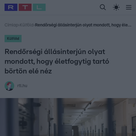
Legfrissebb
RTL Híradó
Fókusz
Sztárhírek
Randi
Celeb vagyok, me
#
Babits Marcella
#
Szellő István
#
Most Wanted
#
Gallusz Niko
Címlap
›
Külföld
›
Rendőrségi állásinterjún olyat mondott, hogy életfogytig tartó börtön elé néz
Külföld
Rendőrségi állásinterjún olyat
mondott, hogy életfogytig tartó
börtön elé néz
rtl.hu