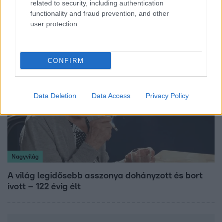
related to security, including authentication
- ezekre panaszkodott a Fradi elnöke egy zártkörű
functionality and fraud prevention, and other
beszélgetésen
user protection.
CONFIRM
Data Deletion
Data Access
Privacy Policy
Nagyvilág
A világ legidősebb asszonya dohányzott és bort
ivott – 122 évig élt