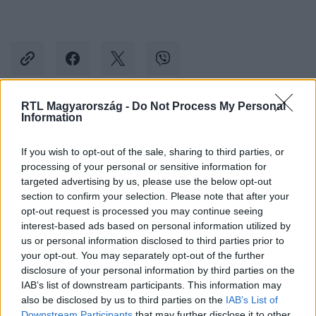
RTL Magyarország -
Do Not Process My Personal
Information
Kövess minket, és értesülj a friss hírekről a
Facebookon is!
If you wish to opt-out of the sale, sharing to third parties, or
processing of your personal or sensitive information for
Követem
targeted advertising by us, please use the below opt-out
section to confirm your selection. Please note that after your
opt-out request is processed you may continue seeing
interest-based ads based on personal information utilized by
us or personal information disclosed to third parties prior to
your opt-out. You may separately opt-out of the further
disclosure of your personal information by third parties on the
#
KÜLFÖLD
#
SZLOVÁKIA
#
VÁLASZTÁS
IAB’s list of downstream participants. This information may
#
PETER PELLEGRINI
#
IVAN KORCOK
#
M1
also be disclosed by us to third parties on the
IAB’s List of
Downstream Participants
that may further disclose it to other