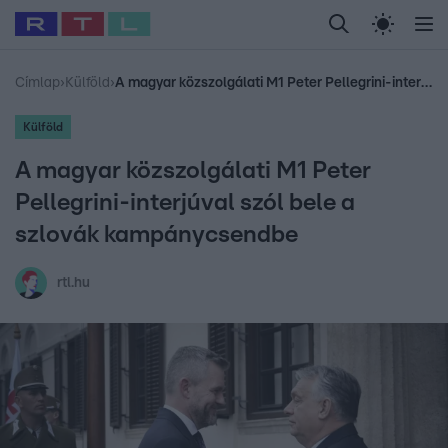
Legfrissebb
RTL Híradó
Fókusz
Sztárhírek
Randi
Celeb vagyok, me
#
Babits Marcella
#
Szellő István
#
Most Wanted
#
Gallusz Niko
Címlap
›
Külföld
›
A magyar közszolgálati M1 Peter Pellegrini-interjúval szól bele a szlovák kampánycsendbe
Külföld
A magyar közszolgálati M1 Peter
Pellegrini-interjúval szól bele a
szlovák kampánycsendbe
rtl.hu