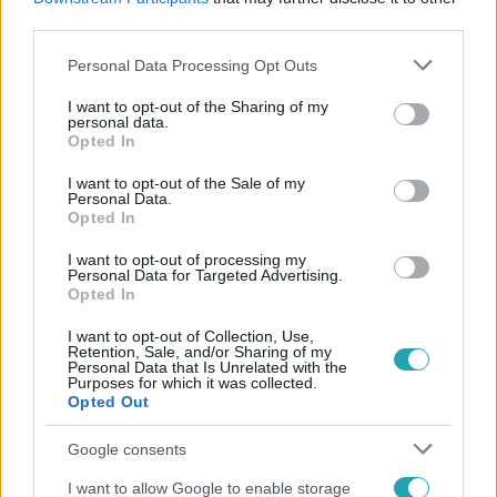
#
KÖZSZOLGÁLAT
#
ORBÁN VIKTOR
third parties.
Please note that this website/app uses one or more Google
Personal Data Processing Opt Outs
services and may gather and store information including but
not limited to your visit or usage behaviour. You may click to
I want to opt-out of the Sharing of my
personal data.
grant or deny consent to Google and its third-party tags to
Opted In
use your data for below specified purposes in below Google
consent section.
I want to opt-out of the Sale of my
Personal Data.
Népszerű
Opted In
I want to opt-out of processing my
Personal Data for Targeted Advertising.
Opted In
I want to opt-out of Collection, Use,
Retention, Sale, and/or Sharing of my
Personal Data that Is Unrelated with the
Purposes for which it was collected.
Opted Out
Google consents
I want to allow Google to enable storage