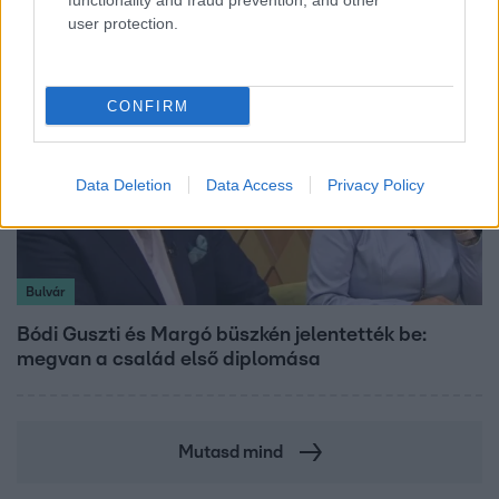
functionality and fraud prevention, and other
user protection.
CONFIRM
Data Deletion
Data Access
Privacy Policy
Bulvár
Bódi Guszti és Margó büszkén jelentették be:
megvan a család első diplomása
Mutasd mind