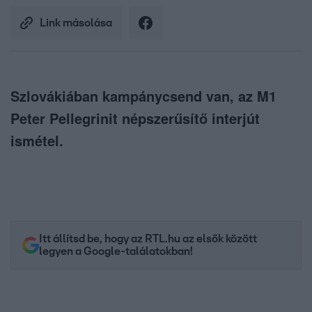
Link másolása
Szlovákiában kampánycsend van, az M1
Peter Pellegrinit népszerűsítő interjút
ismétel.
Itt állítsd be, hogy az RTL.hu az elsők között
legyen a Google-találatokban!