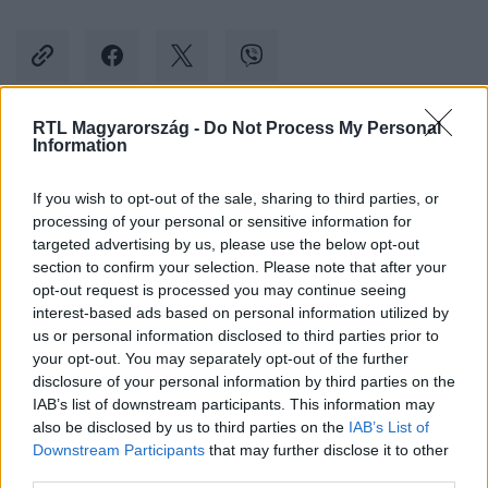
RTL Magyarország -
Do Not Process My Personal
Information
Kövess minket, és értesülj a friss hírekről a
Facebookon is!
If you wish to opt-out of the sale, sharing to third parties, or
processing of your personal or sensitive information for
Követem
targeted advertising by us, please use the below opt-out
section to confirm your selection. Please note that after your
opt-out request is processed you may continue seeing
interest-based ads based on personal information utilized by
us or personal information disclosed to third parties prior to
your opt-out. You may separately opt-out of the further
disclosure of your personal information by third parties on the
#
KÜLFÖLD
#
DEUTSCHE BAHN
#
NÉMETORSZÁG
IAB’s list of downstream participants. This information may
also be disclosed by us to third parties on the
IAB’s List of
#
VASUTASSZTRÁJK
#
SZTRÁJK
Downstream Participants
that may further disclose it to other
third parties.