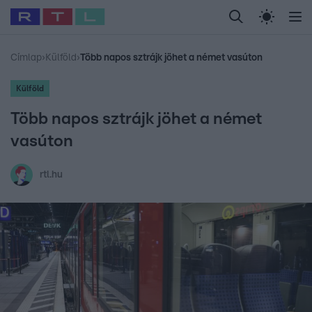
Legfrissebb
RTL Híradó
Fókusz
Sztárhírek
Randi
Celeb vagyok, me
#
Babits Marcella
#
Szellő István
#
Most Wanted
#
Gallusz Niko
Címlap
›
Külföld
›
Több napos sztrájk jöhet a német vasúton
Külföld
Több napos sztrájk jöhet a német
vasúton
rtl.hu