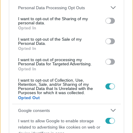
Please note that this website/app uses one or more Google
Personal Data Processing Opt Outs
services and may gather and store information including but
not limited to your visit or usage behaviour. You may click to
I want to opt-out of the Sharing of my
personal data.
grant or deny consent to Google and its third-party tags to
Opted In
use your data for below specified purposes in below Google
Népszerű
consent section.
I want to opt-out of the Sale of my
Personal Data.
Opted In
I want to opt-out of processing my
Personal Data for Targeted Advertising.
Opted In
I want to opt-out of Collection, Use,
Retention, Sale, and/or Sharing of my
Personal Data that Is Unrelated with the
Purposes for which it was collected.
Opted Out
Google consents
I want to allow Google to enable storage
Életmód
related to advertising like cookies on web or