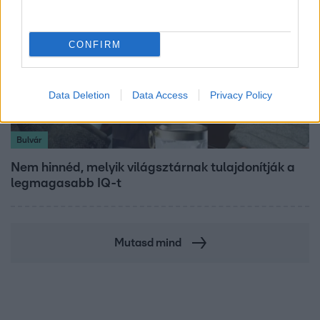
CONFIRM
Data Deletion
Data Access
Privacy Policy
Bulvár
Nem hinnéd, melyik világsztárnak tulajdonítják a
legmagasabb IQ-t
Mutasd mind