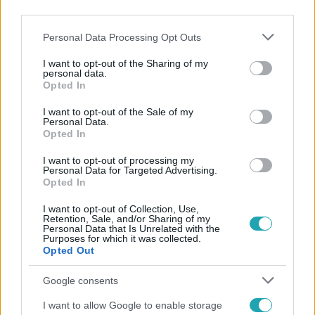
third parties.
Please note that this website/app uses one or more Google
Personal Data Processing Opt Outs
services and may gather and store information including but
not limited to your visit or usage behaviour. You may click to
I want to opt-out of the Sharing of my
personal data.
grant or deny consent to Google and its third-party tags to
Opted In
use your data for below specified purposes in below Google
Népszerű
consent section.
I want to opt-out of the Sale of my
Personal Data.
Opted In
I want to opt-out of processing my
Personal Data for Targeted Advertising.
Opted In
I want to opt-out of Collection, Use,
Retention, Sale, and/or Sharing of my
Personal Data that Is Unrelated with the
Purposes for which it was collected.
Opted Out
Google consents
I want to allow Google to enable storage
Bulvár