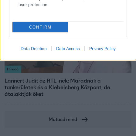
user protection.
3:14
CONFIRM
Data Deletion
Data Access
Privacy Policy
Híradó
Lannert Judit az RTL-nek: Maradnak a
tankerületek és a Klebelsberg Központ, de
átalakítják őket
Mutasd mind