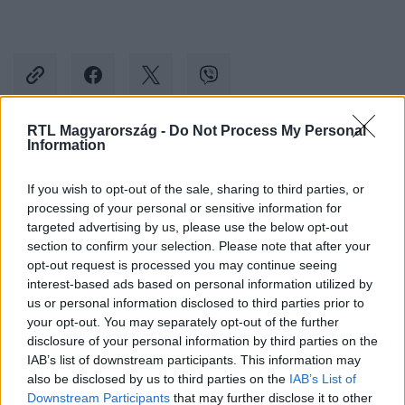
RTL Magyarország -
Do Not Process My Personal
Information
Kövess minket, és értesülj a friss hírekről a
Facebookon is!
If you wish to opt-out of the sale, sharing to third parties, or
processing of your personal or sensitive information for
targeted advertising by us, please use the below opt-out
Követem
section to confirm your selection. Please note that after your
opt-out request is processed you may continue seeing
interest-based ads based on personal information utilized by
us or personal information disclosed to third parties prior to
your opt-out. You may separately opt-out of the further
disclosure of your personal information by third parties on the
#
KÜLFÖLD
#
DONALD TRUMP
#
EGYESÜLT ÁLLAMOK
IAB’s list of downstream participants. This information may
also be disclosed by us to third parties on the
IAB’s List of
#
ELNÖKVÁLASZTÁS
#
COLORADO
Downstream Participants
that may further disclose it to other