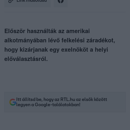
Link másolása
Először használták az amerikai
alkotmányában lévő felkelési záradékot,
hogy kizárjanak egy exelnököt a helyi
előválasztásról.
Itt állítsd be, hogy az RTL.hu az elsők között
legyen a Google-találatokban!