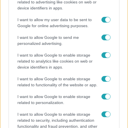
related to advertising like cookies on web or
device identifiers in apps.
Pluszpénzes légkondi, elfogyott jég, zöld rántotta:
Járai Máté kiakadt Siófokon
I want to allow my user data to be sent to
Google for online advertising purposes.
I want to allow Google to send me
6:56
personalized advertising.
I want to allow Google to enable storage
related to analytics like cookies on web or
device identifiers in apps.
I want to allow Google to enable storage
related to functionality of the website or app.
Fókusz
I want to allow Google to enable storage
related to personalization.
Majka hiába mondta le erdélyi koncertjét, a
rajongók így is felköszöntötték a születésnapján
I want to allow Google to enable storage
related to security, including authentication
functionality and fraud prevention, and other