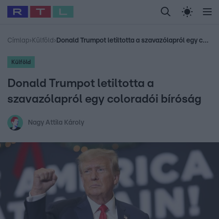
Legfrissebb
RTL Híradó
Fókusz
Sztárhírek
Randi
Celeb vagyok, me
#
Babits Marcella
#
Szellő István
#
Most Wanted
#
Gallusz Niko
Címlap
›
Külföld
›
Donald Trumpot letiltotta a szavazólapról egy coloradói bíróság
Külföld
Donald Trumpot letiltotta a
szavazólapról egy coloradói bíróság
Nagy Attila Károly