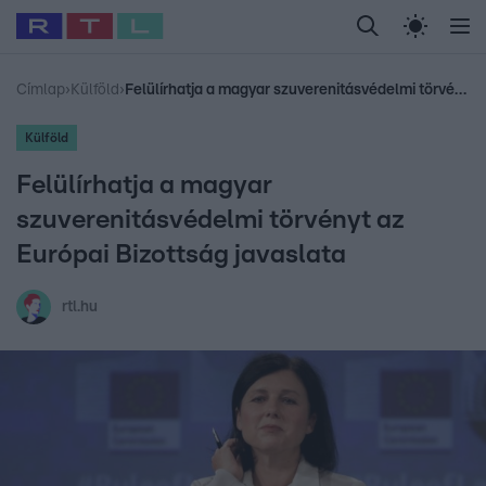
Legfrissebb
RTL Híradó
Fókusz
Sztárhírek
Randi
Celeb vagyok, me
#
Babits Marcella
#
Szellő István
#
Most Wanted
#
Gallusz Niko
Címlap
›
Külföld
›
Felülírhatja a magyar szuverenitásvédelmi törvényt az Európai Bizottság javaslata
Külföld
Felülírhatja a magyar
szuverenitásvédelmi törvényt az
Európai Bizottság javaslata
rtl.hu