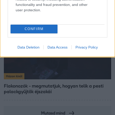
érdemes használni a fizikus szerint
functionality and fraud prevention, and other
user protection.
10:54
CONFIRM
Data Deletion
Data Access
Privacy Policy
Házon kívül
Flakonozók - megmutatjuk, hogyan telik a pesti
palackgyűjtők éjszakái
Mutasd mind