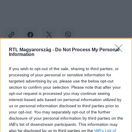
RTL Magyarország -
Do Not Process My Personal
Information
Kövess minket, és értesülj a friss hírekről a
If you wish to opt-out of the sale, sharing to third parties, or
Facebookon is!
processing of your personal or sensitive information for
targeted advertising by us, please use the below opt-out
Követem
section to confirm your selection. Please note that after your
opt-out request is processed you may continue seeing
interest-based ads based on personal information utilized by
us or personal information disclosed to third parties prior to
your opt-out. You may separately opt-out of the further
disclosure of your personal information by third parties on the
IAB’s list of downstream participants. This information may
#
KÜLFÖLD
#
EURÓPAI BIZOTTSÁG
#
VERA JOUROVÁ
also be disclosed by us to third parties on the
IAB’s List of