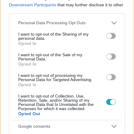
#
SZUVERENITÁSVÉDELMI TÖRVÉNY
Downstream Participants
that may further disclose it to other
third parties.
#
NEMZETI KONZULTÁCIÓ
#
HAZUGSÁG
Please note that this website/app uses one or more Google
Personal Data Processing Opt Outs
services and may gather and store information including but
not limited to your visit or usage behaviour. You may click to
I want to opt-out of the Sharing of my
personal data.
grant or deny consent to Google and its third-party tags to
Opted In
use your data for below specified purposes in below Google
consent section.
I want to opt-out of the Sale of my
Personal Data.
Opted In
Népszerű
I want to opt-out of processing my
Personal Data for Targeted Advertising.
Opted In
I want to opt-out of Collection, Use,
Retention, Sale, and/or Sharing of my
Personal Data that Is Unrelated with the
Purposes for which it was collected.
Opted Out
Google consents