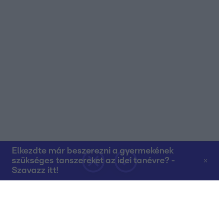
Elkezdte már beszerezni a gyermekének
szükséges tanszereket az idei tanévre? -
Szavazz itt!