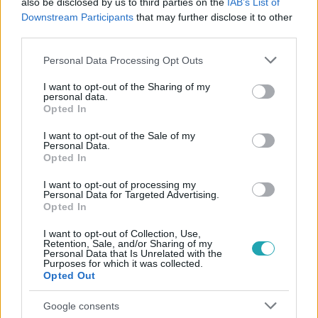
also be disclosed by us to third parties on the
IAB’s List of
#
KÜLFÖLD
#
ROMÁNIA
#
POLGÁRMESTER
Downstream Participants
that may further disclose it to other
#
MENEKÜLÉS
third parties.
Please note that this website/app uses one or more Google
Personal Data Processing Opt Outs
services and may gather and store information including but
not limited to your visit or usage behaviour. You may click to
I want to opt-out of the Sharing of my
personal data.
grant or deny consent to Google and its third-party tags to
Opted In
use your data for below specified purposes in below Google
consent section.
I want to opt-out of the Sale of my
Personal Data.
Népszerű
Opted In
I want to opt-out of processing my
Personal Data for Targeted Advertising.
Opted In
2:46
I want to opt-out of Collection, Use,
Retention, Sale, and/or Sharing of my
Personal Data that Is Unrelated with the
Purposes for which it was collected.
Opted Out
Google consents