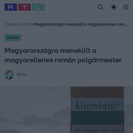
Legfrissebb
RTL Híradó
Fókusz
Sztárhírek
Randi
Celeb vagyok, me
#
Babits Marcella
#
Szellő István
#
Most Wanted
#
Gallusz Niko
Címlap
›
Külföld
›
Magyarországra menekült a magyarellenes román polgármester
Külföld
Magyarországra menekült a
magyarellenes román polgármester
rtl.hu