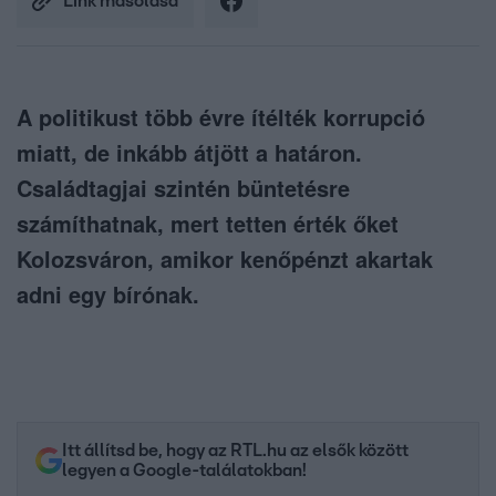
Link másolása
A politikust több évre ítélték korrupció
miatt, de inkább átjött a határon.
Családtagjai szintén büntetésre
számíthatnak, mert tetten érték őket
Kolozsváron, amikor kenőpénzt akartak
adni egy bírónak.
Itt állítsd be, hogy az RTL.hu az elsők között
legyen a Google-találatokban!