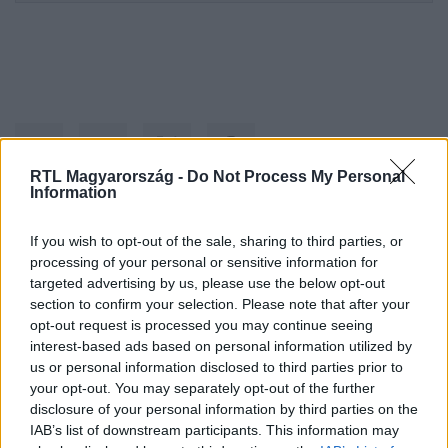
RTL Magyarország -
Do Not Process My Personal
Information
Kövess minket, és értesülj a friss hírekről a
If you wish to opt-out of the sale, sharing to third parties, or
processing of your personal or sensitive information for
Facebookon is!
targeted advertising by us, please use the below opt-out
section to confirm your selection. Please note that after your
Követem
opt-out request is processed you may continue seeing
interest-based ads based on personal information utilized by
us or personal information disclosed to third parties prior to
your opt-out. You may separately opt-out of the further
disclosure of your personal information by third parties on the
IAB’s list of downstream participants. This information may