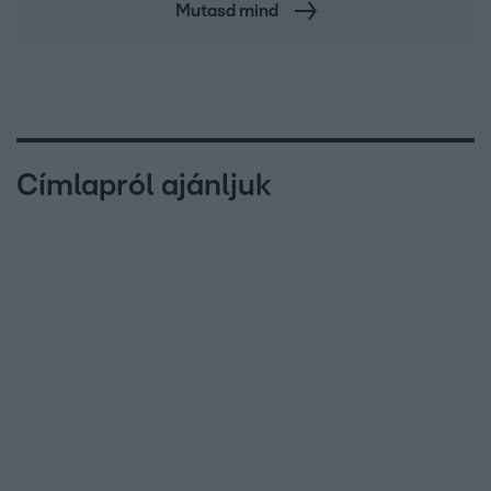
Mutasd mind
Címlapról ajánljuk