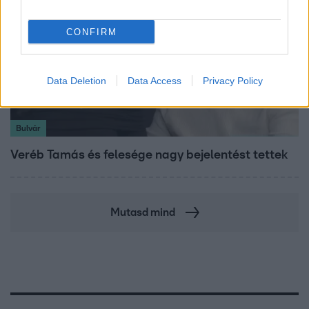
CONFIRM
Data Deletion
Data Access
Privacy Policy
Bulvár
Veréb Tamás és felesége nagy bejelentést tettek
Mutasd mind