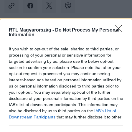
RTL Magyarország -
Do Not Process My Personal
Kövess minket, és értesülj a friss hírekről a
Information
Facebookon is!
If you wish to opt-out of the sale, sharing to third parties, or
processing of your personal or sensitive information for
Követem
targeted advertising by us, please use the below opt-out
section to confirm your selection. Please note that after your
opt-out request is processed you may continue seeing
interest-based ads based on personal information utilized by
us or personal information disclosed to third parties prior to
your opt-out. You may separately opt-out of the further
#
KÜLFÖLD
#
METRÓ
#
LÁNYKÉRÉS
disclosure of your personal information by third parties on the
IAB’s list of downstream participants. This information may
#
OROSZORSZÁG
#
LETARTÓZTATÁS
also be disclosed by us to third parties on the
IAB’s List of
Downstream Participants
that may further disclose it to other
third parties.