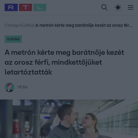
Legfrissebb
RTL Híradó
Fókusz
Sztárhírek
Randi
Celeb vagyok, me
#
Babits Marcella
#
Szellő István
#
Most Wanted
#
Gallusz Niko
Címlap
›
Külföld
›
A metrón kérte meg barátnője kezét az orosz férfi, mindkettőjüket letartóztatták
Külföld
A metrón kérte meg barátnője kezét
az orosz férfi, mindkettőjüket
letartóztatták
rtl.hu