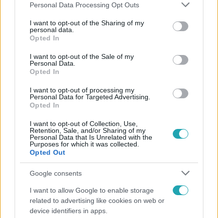
Please note that this website/app uses one or more Google
Personal Data Processing Opt Outs
services and may gather and store information including but
not limited to your visit or usage behaviour. You may click to
I want to opt-out of the Sharing of my
personal data.
grant or deny consent to Google and its third-party tags to
Opted In
Népszerű
use your data for below specified purposes in below Google
consent section.
I want to opt-out of the Sale of my
Personal Data.
Opted In
14:09
I want to opt-out of processing my
Personal Data for Targeted Advertising.
Opted In
I want to opt-out of Collection, Use,
Retention, Sale, and/or Sharing of my
Personal Data that Is Unrelated with the
Purposes for which it was collected.
Opted Out
Google consents
Reggeli
I want to allow Google to enable storage
related to advertising like cookies on web or
„A csúcs opcionális, a biztonságos hazatérés
device identifiers in apps.
kötelező” – 50 méterre a csúcstól fordult vissza