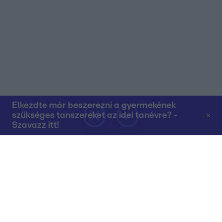
Elkezdte már beszerezni a gyermekének
szükséges tanszereket az idei tanévre? -
Szavazz itt!