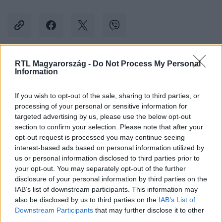
RTL Magyarország -
Do Not Process My Personal
Kövess minket, és értesülj a friss hírekről a
Information
Facebookon is!
If you wish to opt-out of the sale, sharing to third parties, or
processing of your personal or sensitive information for
Követem
targeted advertising by us, please use the below opt-out
section to confirm your selection. Please note that after your
opt-out request is processed you may continue seeing
interest-based ads based on personal information utilized by
us or personal information disclosed to third parties prior to
your opt-out. You may separately opt-out of the further
#
KÜLFÖLD
#
HÁZELNÖK
#
USA
#
EVOLÚCIÓ
disclosure of your personal information by third parties on the
IAB’s list of downstream participants. This information may
#
VALLÁS
#
LÖVÖLDÖZÉS
also be disclosed by us to third parties on the
IAB’s List of
Downstream Participants
that may further disclose it to other
third parties.