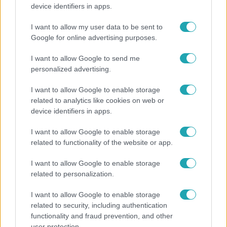
„Magyarként nekem nagyon fura volt” – Pusztai
device identifiers in apps.
Olivér elárulta, milyen valójában az élet a világ
legélhetőbb városában
I want to allow my user data to be sent to
Google for online advertising purposes.
I want to allow Google to send me
7:51
personalized advertising.
I want to allow Google to enable storage
related to analytics like cookies on web or
device identifiers in apps.
I want to allow Google to enable storage
related to functionality of the website or app.
I want to allow Google to enable storage
Fókusz
related to personalization.
Megvan, kik váltják a fenyegetés miatt visszalépő
I want to allow Google to enable storage
Majkát a SIC Feszten
related to security, including authentication
functionality and fraud prevention, and other
user protection.