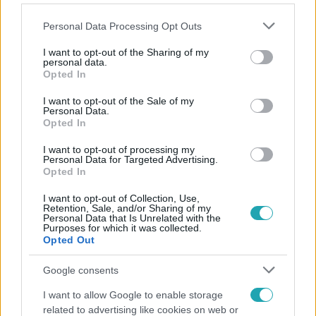
Please note that this website/app uses one or more Google
Personal Data Processing Opt Outs
services and may gather and store information including but
not limited to your visit or usage behaviour. You may click to
I want to opt-out of the Sharing of my
personal data.
grant or deny consent to Google and its third-party tags to
Opted In
Népszerű
use your data for below specified purposes in below Google
consent section.
I want to opt-out of the Sale of my
Personal Data.
Opted In
6:35
I want to opt-out of processing my
Personal Data for Targeted Advertising.
Opted In
I want to opt-out of Collection, Use,
Retention, Sale, and/or Sharing of my
Personal Data that Is Unrelated with the
Purposes for which it was collected.
Opted Out
Google consents
Reggeli
I want to allow Google to enable storage
related to advertising like cookies on web or