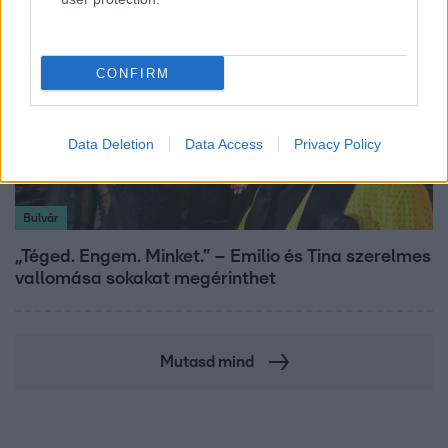
CONFIRM
Data Deletion
Data Access
Privacy Policy
Bulvár
„Téged. Engem. Minket.” – Emilio és Tina szerelmes
vallomása sokakat megérinthet
Mutasd mind