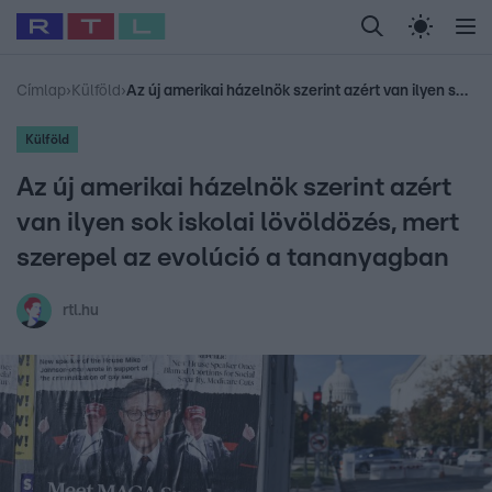
Legfrissebb
RTL Híradó
Fókusz
Sztárhírek
Randi
Celeb vagyok, me
#
Babits Marcella
#
Szellő István
#
Most Wanted
#
Gallusz Niko
Címlap
›
Külföld
›
Az új amerikai házelnök szerint azért van ilyen sok iskolai lövöldözés, mert szerepel az evolúció a tananyagban
Külföld
Az új amerikai házelnök szerint azért
van ilyen sok iskolai lövöldözés, mert
szerepel az evolúció a tananyagban
rtl.hu