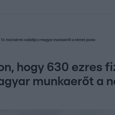
kolett
#
Időjárás
#
RTL műsor
#
Víz
#
Magyar Péter
#
Csillagjeg
és 13. havi bérrel csábítja a magyar munkaerőt a német posta
kon, hogy 630 ezres fi
magyar munkaerőt a 