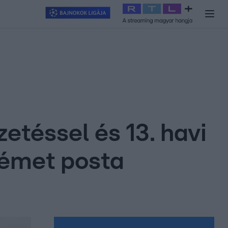
y
#
RTL+
#
Exek csatája 2026
#
Celeb vagyok, ments ki innen
#
H
zetéssel és 13. havi
német posta