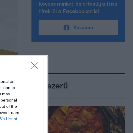
Kövess minket, és értesülj a friss
hírekről a Facebookon is!
Követem
sonal or
Népszerű
ection to
ou may
 personal
out of the
 downstream
B’s List of