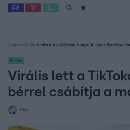
#
Babits Marcella
#
Szellő István
#
Most Wanted
#
Gallusz Ni
Címlap
›
Külföld
›
Virális lett a TikTokon, hogy 630 ezres fizetéssel 
Külföld
Virális lett a TikTo
bérrel csábítja a 
rtl.hu