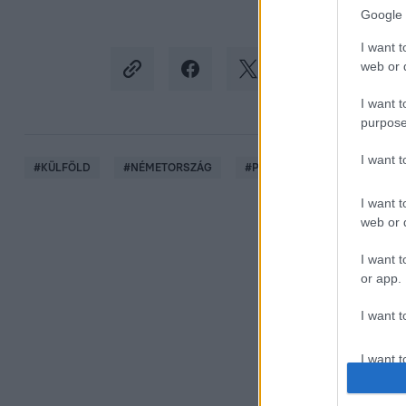
Google 
I want t
web or d
I want t
purpose
I want 
#
KÜLFÖLD
#
NÉMETORSZÁG
#
POSTA
#
DOLGOZÓ
I want t
web or d
I want t
or app.
I want t
I want t
authenti