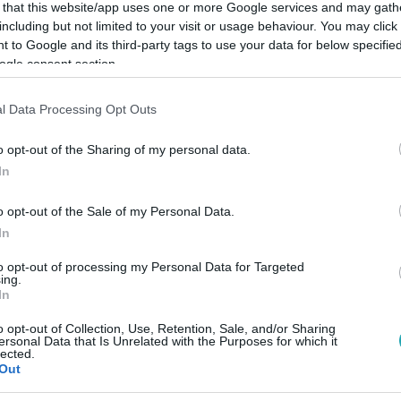
 that this website/app uses one or more Google services and may gath
including but not limited to your visit or usage behaviour. You may click 
 to Google and its third-party tags to use your data for below specifi
ogle consent section.
Link másolása
l Data Processing Opt Outs
o opt-out of the Sharing of my personal data.
In
férfi mesélte el, milyen körülmények között
o opt-out of the Sale of my Personal Data.
In
to opt-out of processing my Personal Data for Targeted
ing.
In
o opt-out of Collection, Use, Retention, Sale, and/or Sharing
között legyen a Google-találatokban!
ersonal Data that Is Unrelated with the Purposes for which it
lected.
Out