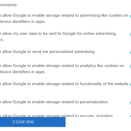
consents
o allow Google to enable storage related to advertising like cookies on
evice identifiers in apps.
o allow my user data to be sent to Google for online advertising
s.
to allow Google to send me personalized advertising.
#
MUNKA
#
MUNKAVÁLLALÁS
#
KÜLFÖLDÖN ÉLŐ MAGYAROK
o allow Google to enable storage related to analytics like cookies on
evice identifiers in apps.
o allow Google to enable storage related to functionality of the website
o allow Google to enable storage related to personalization.
o allow Google to enable storage related to security, including
cation functionality and fraud prevention, and other user protection.
CONFIRM