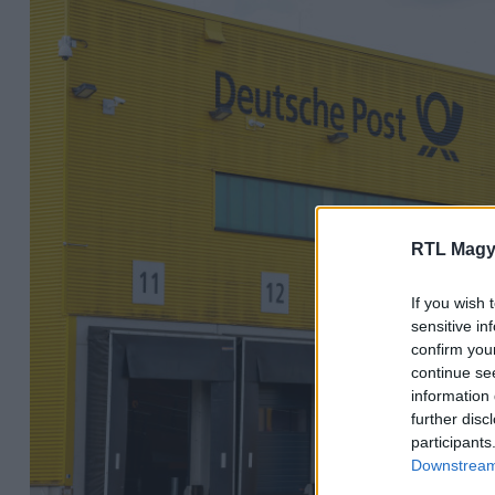
RTL Magy
If you wish 
sensitive in
confirm you
continue se
information 
further disc
participants
Downstream 