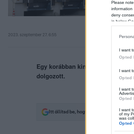
Please note
information 
deny consent
in below Go
2023. szeptember 27. 6:55
Persona
I want t
Opted 
Egy korábban kint munkát vállaló 
I want t
dolgozott.
Opted 
I want 
Advertis
Opted 
I want t
Itt állítsd be, hogy az RTL.hu az elsők 
of my P
was col
Opted 