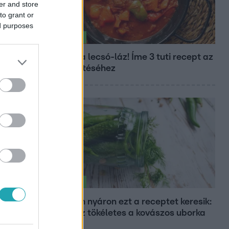
er and store
to grant or
ed purposes
Életmód
Kitört a lecsó-láz! Íme 3 tuti recept az
elkészítéséhez
Életmód
Minden nyáron ezt a receptet keresik:
így lesz tökéletes a kovászos uborka