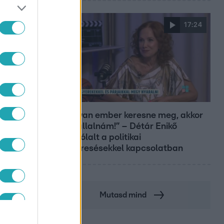
17:24
Reggeli
„Ha olyan ember keresne meg, akkor
sem vállalnám!” – Détár Enikő
megszólalt a politikai
megkeresésekkel kapcsolatban
Mutasd mind