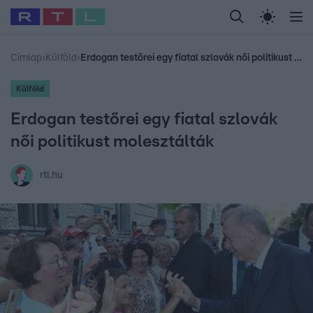
Legfrissebb
RTL Híradó
Fókusz
Sztárhírek
Randi
Celeb vagyok, me
#
Babits Marcella
#
Szellő István
#
Most Wanted
#
Gallusz Niko
Címlap
›
Külföld
›
Erdogan testőrei egy fiatal szlovák női politikust molesztálták
Külföld
Erdogan testőrei egy fiatal szlovák
női politikust molesztálták
rtl.hu