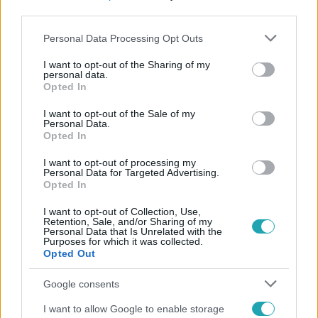
third parties.
Please note that this website/app uses one or more Google
Personal Data Processing Opt Outs
services and may gather and store information including but
not limited to your visit or usage behaviour. You may click to
I want to opt-out of the Sharing of my
personal data.
grant or deny consent to Google and its third-party tags to
Opted In
use your data for below specified purposes in below Google
Népszerű
consent section.
I want to opt-out of the Sale of my
Personal Data.
Opted In
I want to opt-out of processing my
Personal Data for Targeted Advertising.
14:09
Opted In
I want to opt-out of Collection, Use,
Retention, Sale, and/or Sharing of my
Personal Data that Is Unrelated with the
Purposes for which it was collected.
Opted Out
Google consents
I want to allow Google to enable storage
Reggeli