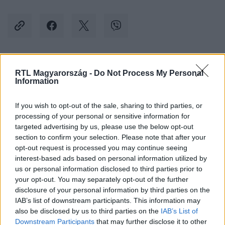
Kövess minket, és értesülj a friss hírekről a
RTL Magyarország -
Do Not Process My Personal
Information
Facebookon is!
If you wish to opt-out of the sale, sharing to third parties, or
Követem
processing of your personal or sensitive information for
targeted advertising by us, please use the below opt-out
section to confirm your selection. Please note that after your
opt-out request is processed you may continue seeing
interest-based ads based on personal information utilized by
us or personal information disclosed to third parties prior to
your opt-out. You may separately opt-out of the further
#
KÜLFÖLD
#
RECEP TAYYIP ERDOGAN
#
ERDOGAN
disclosure of your personal information by third parties on the
#
TÖRÖK ELNÖK
#
TESTŐR
#
MOLESZTÁLÁS
IAB’s list of downstream participants. This information may
also be disclosed by us to third parties on the
IAB’s List of
#
SZLOVÁKIA
#
ELNÖK
#
ÁLLAMFŐ
Downstream Participants
that may further disclose it to other