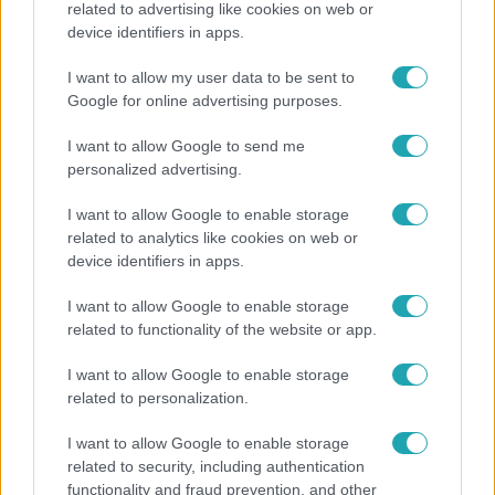
related to advertising like cookies on web or
device identifiers in apps.
„A csúcs opcionális, a biztonságos hazatérés
kötelező” – 50 méterre a csúcstól fordult vissza
I want to allow my user data to be sent to
Klein Dávid
Google for online advertising purposes.
I want to allow Google to send me
personalized advertising.
I want to allow Google to enable storage
related to analytics like cookies on web or
device identifiers in apps.
I want to allow Google to enable storage
related to functionality of the website or app.
I want to allow Google to enable storage
related to personalization.
Nagyvilág
A világ legidősebb asszonya dohányzott és bort
I want to allow Google to enable storage
ivott – 122 évig élt
related to security, including authentication
functionality and fraud prevention, and other