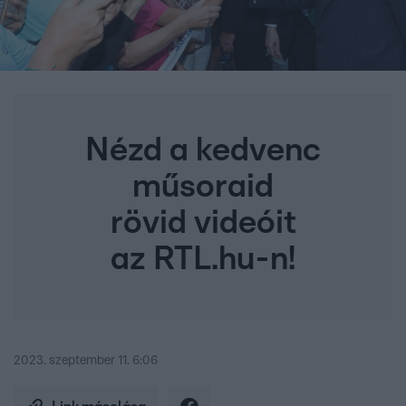
Nézd a kedvenc
műsoraid
rövid videóit
az RTL.hu-n!
2023. szeptember 11. 6:06