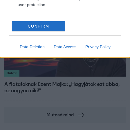
user protection.
CONFIRM
Data Deletion
Data Access
Privacy Policy
Bulvár
A fiataloknak üzent Majka: „Hagyjátok ezt abba,
ez nagyon ciki!”
Mutasd mind