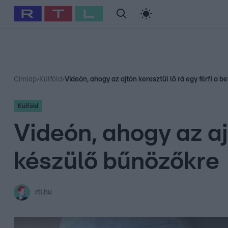
#
Babits Marcella
#
Szellő István
#
Most Wanted
#
Gallusz Ni
Címlap
›
Külföld
›
Videón, ahogy az ajtón keresztül lő rá egy férfi a 
Külföld
Videón, ahogy az aj
készülő bűnözőkre
rtl.hu