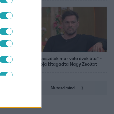
Bulvár
"Nem beszélek már vele évek óta" -
Édesapja kitagadta Nagy Zsoltot
Mutasd mind