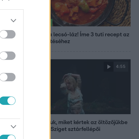
Életmód
Kitört a lecsó-láz! Íme 3 tuti recept az
elkészítéséhez
4:55
Fókusz
Mutatjuk, miket kértek az öltözőjükbe
az idei Sziget sztárfellépői