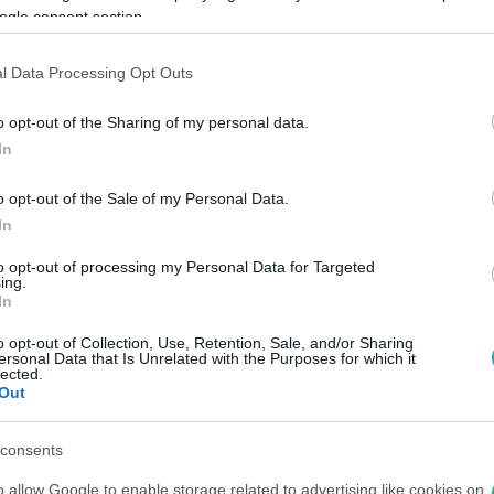
ogle consent section.
l Data Processing Opt Outs
o opt-out of the Sharing of my personal data.
Link másolása
In
o opt-out of the Sale of my Personal Data.
In
sta, hogy bejussanak az üresnek hitt
to opt-out of processing my Personal Data for Targeted
t érte őket, hogy azonnal menekülni
ing.
In
o opt-out of Collection, Use, Retention, Sale, and/or Sharing
ersonal Data that Is Unrelated with the Purposes for which it
lected.
Out
között legyen a Google-találatokban!
consents
o allow Google to enable storage related to advertising like cookies on