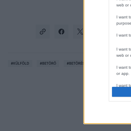
web or d
I want t
purpose
I want 
I want t
web or d
#
KÜLFÖLD
#
BETÖRŐ
#
BETÖRÉS
#
LÖVÉS
#
ÖNV
I want t
or app.
I want t
I want t
authenti