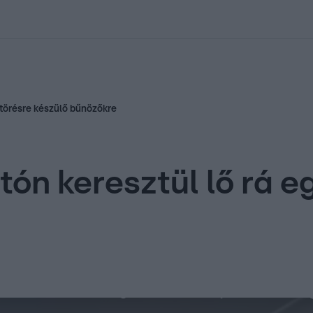
kolett
#
Időjárás
#
RTL műsor
#
Víz
#
Magyar Péter
#
Csillagjeg
betörésre készülő bűnözőkre
tón keresztül lő rá eg