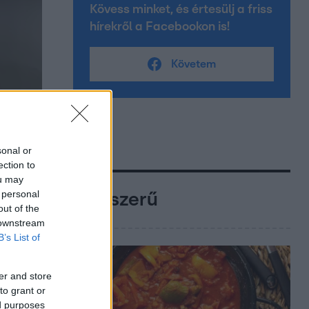
Kövess minket, és értesülj a friss
hírekről a Facebookon is!
Követem
sonal or
ection to
ou may
 personal
Népszerű
out of the
 downstream
B’s List of
er and store
to grant or
ed purposes