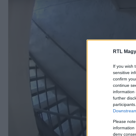
RTL Magy
If you wish 
sensitive in
confirm you
continue se
information 
further disc
participants
Downstream 
Please note
information 
deny consent