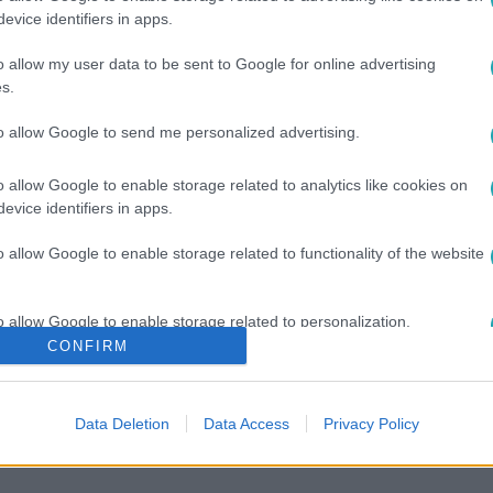
evice identifiers in apps.
o allow my user data to be sent to Google for online advertising
s.
to allow Google to send me personalized advertising.
o allow Google to enable storage related to analytics like cookies on
evice identifiers in apps.
ÉDELEM
#
TEXAS
#
EGYESÜLT ÁLLAMOK
o allow Google to enable storage related to functionality of the website
o allow Google to enable storage related to personalization.
CONFIRM
o allow Google to enable storage related to security, including
cation functionality and fraud prevention, and other user protection.
Data Deletion
Data Access
Privacy Policy