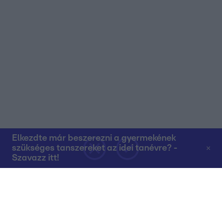
Elkezdte már beszerezni a gyermekének
szükséges tanszereket az idei tanévre? -
Szavazz itt!