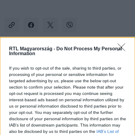
RTL Magyarország -
Do Not Process My Personal
Kövess minket, és értesülj a friss hírekről a
Information
Facebookon is!
If you wish to opt-out of the sale, sharing to third parties, or
processing of your personal or sensitive information for
Követem
targeted advertising by us, please use the below opt-out
section to confirm your selection. Please note that after your
opt-out request is processed you may continue seeing
interest-based ads based on personal information utilized by
us or personal information disclosed to third parties prior to
your opt-out. You may separately opt-out of the further
#
KÜLFÖLD
#
OROSZORSZÁG
#
HAZAÁRULÁS
disclosure of your personal information by third parties on the
IAB’s list of downstream participants. This information may
#
BÖRTÖNBÜNTETÉS
#
ILJA SZACSKOV
also be disclosed by us to third parties on the
IAB’s List of