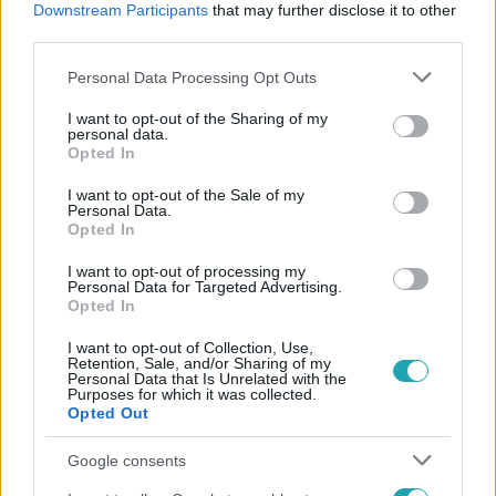
Downstream Participants
that may further disclose it to other
#
KIBERBIZTONSÁG
third parties.
Please note that this website/app uses one or more Google
Personal Data Processing Opt Outs
services and may gather and store information including but
not limited to your visit or usage behaviour. You may click to
I want to opt-out of the Sharing of my
personal data.
grant or deny consent to Google and its third-party tags to
Opted In
use your data for below specified purposes in below Google
consent section.
I want to opt-out of the Sale of my
Népszerű
Personal Data.
Opted In
I want to opt-out of processing my
Personal Data for Targeted Advertising.
Opted In
7:02
I want to opt-out of Collection, Use,
Retention, Sale, and/or Sharing of my
Personal Data that Is Unrelated with the
Purposes for which it was collected.
Opted Out
Google consents