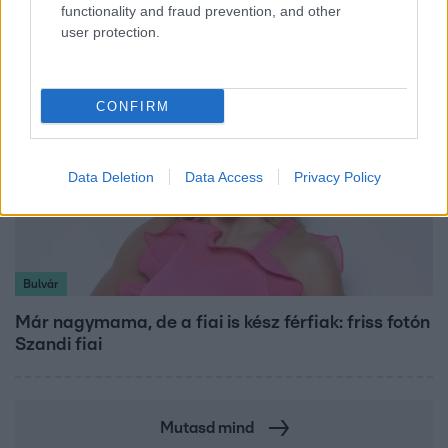
hőmérséklet a hét második felében
functionality and fraud prevention, and other
user protection.
CONFIRM
Data Deletion
Data Access
Privacy Policy
Bulvár
Már nagymama, de a fiai is kész férfiak: friss fotón
Szandi fiai
Mutasd mind