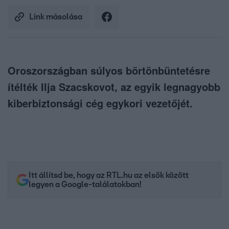
Link másolása
Oroszországban súlyos börtönbüntetésre
ítélték Ilja Szacskovot, az egyik legnagyobb
kiberbiztonsági cég egykori vezetőjét.
Itt állítsd be, hogy az RTL.hu az elsők között
legyen a Google-találatokban!