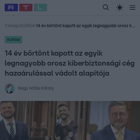
Legfrissebb
RTL Híradó
Fókusz
Sztárhírek
Randi
Celeb vagyok, me
#
Babits Marcella
#
Szellő István
#
Most Wanted
#
Gallusz Niko
Címlap
›
Külföld
›
14 év börtönt kapott az egyik legnagyobb orosz kiberbiztonsági cég hazaárulással vádolt alapítója
Külföld
14 év börtönt kapott az egyik
legnagyobb orosz kiberbiztonsági cég
hazaárulással vádolt alapítója
Nagy Attila Károly