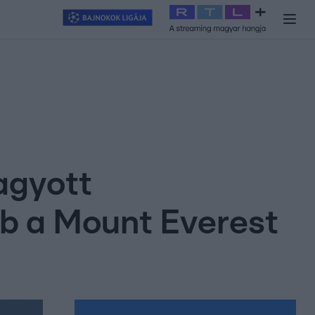
y
#
RTL+
#
Exek csatája 2026
#
Celeb vagyok, ments ki innen
#
H
agyott
b a Mount Everest