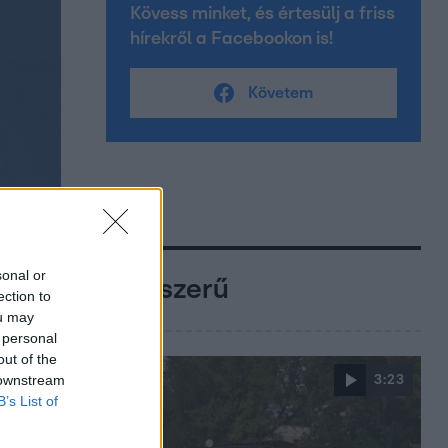
Kövess minket, és értesülj a friss
hírekről a Facebookon is!
Követem
sonal or
Népszerű
ection to
ou may
 personal
out of the
 downstream
3:23
B’s List of