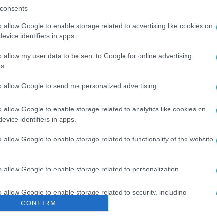
consents
o allow Google to enable storage related to advertising like cookies on
evice identifiers in apps.
között legyen a Google-találatokban!
o allow my user data to be sent to Google for online advertising
s.
to allow Google to send me personalized advertising.
o allow Google to enable storage related to analytics like cookies on
evice identifiers in apps.
o allow Google to enable storage related to functionality of the website
AVÁLTOZÁS
#
KÖRNYEZET
#
NEPÁL
#
SERPA
o allow Google to enable storage related to personalization.
o allow Google to enable storage related to security, including
cation functionality and fraud prevention, and other user protection.
CONFIRM