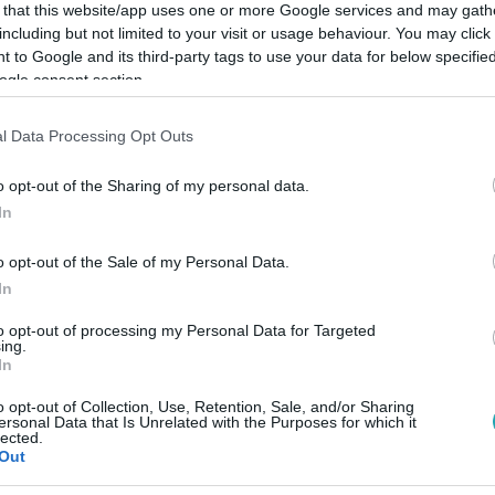
 that this website/app uses one or more Google services and may gath
including but not limited to your visit or usage behaviour. You may click 
 to Google and its third-party tags to use your data for below specifi
ogle consent section.
Link másolása
l Data Processing Opt Outs
o opt-out of the Sharing of my personal data.
In
ormányt, amiért idén 479 engedélyt adott ki
o opt-out of the Sale of my Personal Data.
bevétel rendkívül jól jön nekik, csakhogy
In
ly túlságosan nagy környezeti nyomást
to opt-out of processing my Personal Data for Targeted
verest ma már inkább a gazdagok
ing.
In
ik őket, néha komoly tömeget generálva a
o opt-out of Collection, Use, Retention, Sale, and/or Sharing
zélve, hogy a 4-es tábor apokaliptikus
ersonal Data that Is Unrelated with the Purposes for which it
lected.
agytak már ott maguk után a mászók.
Out