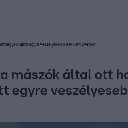
kolett
#
Időjárás
#
RTL műsor
#
Víz
#
Magyar Péter
#
Csillagjeg
eméthegyek miatt egyre veszélyesebb a Mount Everest
 a mászók által ott h
t egyre veszélyeseb