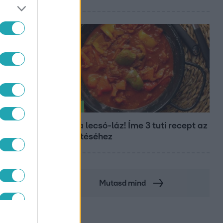
Életmód
Kitört a lecsó-láz! Íme 3 tuti recept az
elkészítéséhez
Mutasd mind