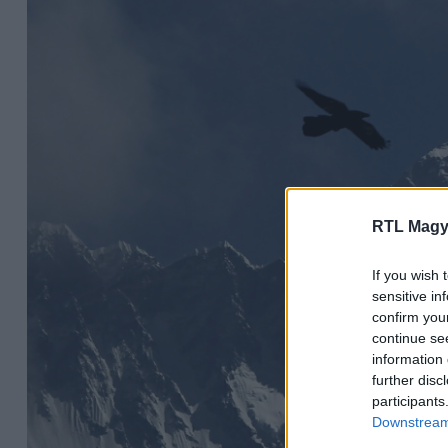
RTL Magy
If you wish 
sensitive in
confirm you
continue se
information 
further disc
participants
Downstream 