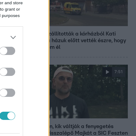
er and store
to grant or
ed purposes
Fókusz
Hazaszállították a kórházból Kati
nénit, a házuk előtt vették észre, hogy
már nem él
7:51
Fókusz
Megvan, kik váltják a fenyegetés
miatt visszalépő Majkát a SIC Feszten