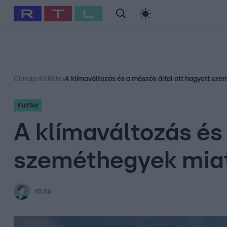
#
Babits Marcella
#
Szellő István
#
Most Wanted
#
Gallusz Ni
Címlap
›
Külföld
›
A klímaváltozás és a mászók által ott hagyott sz
Külföld
A klímaváltozás és
szeméthegyek miat
rtl.hu