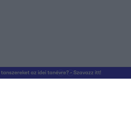
nszereket az idei tanévre? - Szavazz itt!
Kapcsolat
RTL Group Beszál