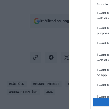
Google 
I want t
web or d
Itt állítsd be, hogy az RTL.hu az elsők 
I want t
purpose
I want 
I want t
web or d
I want t
or app.
#
KÜLFÖLD
#
MOUNT EVEREST
#
HEGYMÁSZÁS
#
KLÍM
I want t
#
SUHAJDA SZILÁRD
#
MA
I want t
authenti