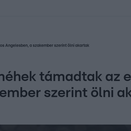
kolett
#
Időjárás
#
RTL műsor
#
Víz
#
Magyar Péter
#
Csillagjeg
s Angelesben, a szakember szerint ölni akartak
méhek támadtak az 
ember szerint ölni a