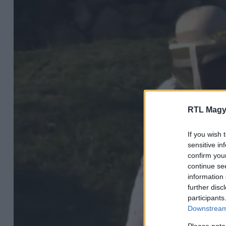
RTL Magy
If you wish 
sensitive in
confirm you
continue se
information 
further disc
participants
Downstream 
Please note