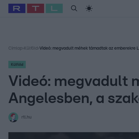
#
Babits Marcella
#
Szellő István
#
Most Wanted
#
Gallusz Ni
Címlap
›
Külföld
›
Videó: megvadult méhek támadtak az emberekre Lo
Külföld
Videó: megvadult 
Angelesben, a szak
rtl.hu