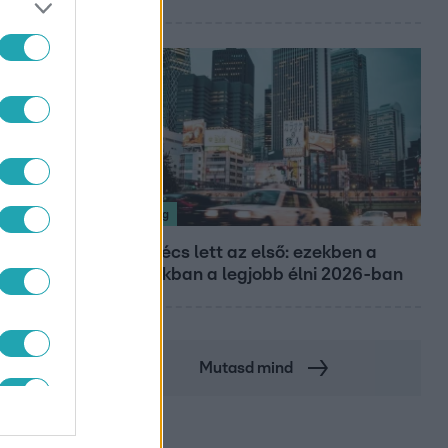
Nagyvilág
Nem Bécs lett az első: ezekben a
városokban a legjobb élni 2026-ban
Mutasd mind