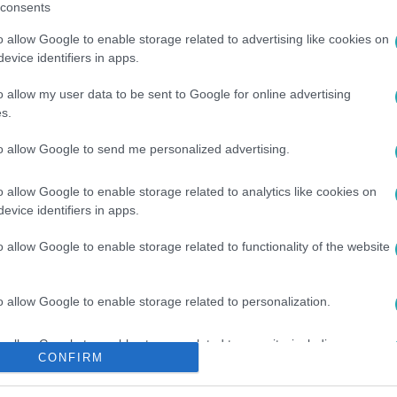
consents
o allow Google to enable storage related to advertising like cookies on
evice identifiers in apps.
o allow my user data to be sent to Google for online advertising
s.
to allow Google to send me personalized advertising.
#
KAPTÁR
#
LOS ANGELES
#
MÉHBEFOGÓ
o allow Google to enable storage related to analytics like cookies on
evice identifiers in apps.
o allow Google to enable storage related to functionality of the website
o allow Google to enable storage related to personalization.
o allow Google to enable storage related to security, including
CONFIRM
cation functionality and fraud prevention, and other user protection.