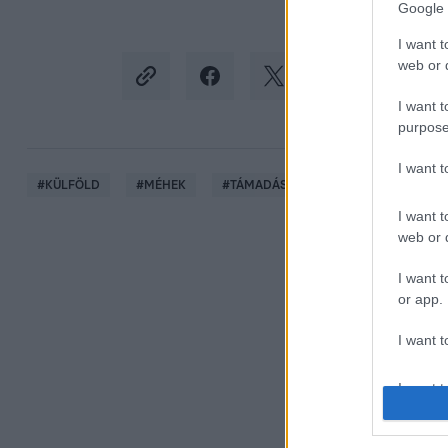
Google 
I want t
web or d
I want t
purpose
I want 
#
KÜLFÖLD
#
MÉHEK
#
TÁMADÁS
#
MÉHTÁMADÁS
I want t
web or d
I want t
or app.
I want t
I want t
authenti