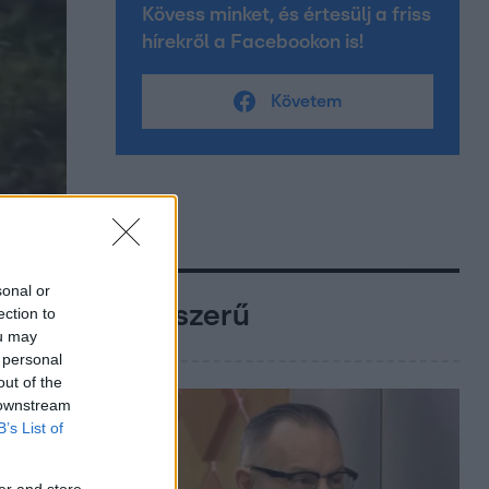
Kövess minket, és értesülj a friss
hírekről a Facebookon is!
Követem
sonal or
Népszerű
ection to
ou may
 personal
out of the
 downstream
B’s List of
er and store