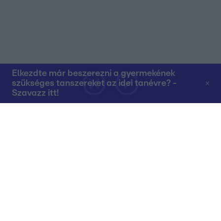
Elkezdte már beszerezni a gyermekének
szükséges tanszereket az idei tanévre? -
Szavazz itt!
Rólunk