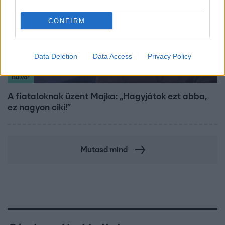
CONFIRM
Data Deletion
Data Access
Privacy Policy
Bulvár
A fiataloknak üzent Majka: „Hagyjátok ezt abba,
ez nagyon ciki!”
Mutasd mind