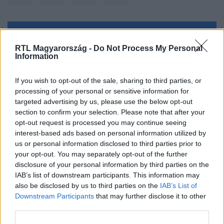
Kövess minket, és értesülj a friss hírekről a
RTL Magyarország -
Do Not Process My Personal
Facebookon is!
Information
Követem
If you wish to opt-out of the sale, sharing to third parties, or
processing of your personal or sensitive information for
targeted advertising by us, please use the below opt-out
section to confirm your selection. Please note that after your
opt-out request is processed you may continue seeing
interest-based ads based on personal information utilized by
us or personal information disclosed to third parties prior to
#
KÜLFÖLD
#
SZUDÁN
#
MAGYAR
your opt-out. You may separately opt-out of the further
#
SZIJJÁRTÓ PÉTER
#
EVAKUÁCIÓ
disclosure of your personal information by third parties on the
IAB’s list of downstream participants. This information may
also be disclosed by us to third parties on the
IAB’s List of
Downstream Participants
that may further disclose it to other
third parties.