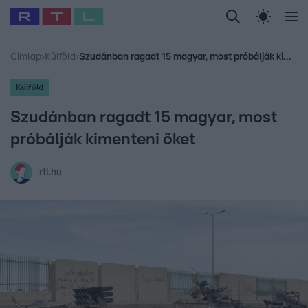
Legfrissebb
RTL Híradó
Fókusz
Sztárhírek
Randi
Celeb vagyok, me
#
Babits Marcella
#
Szellő István
#
Most Wanted
#
Gallusz Niko
Címlap
›
Külföld
›
Szudánban ragadt 15 magyar, most próbálják kimenteni őket
Külföld
Szudánban ragadt 15 magyar, most
próbálják kimenteni őket
rtl.hu