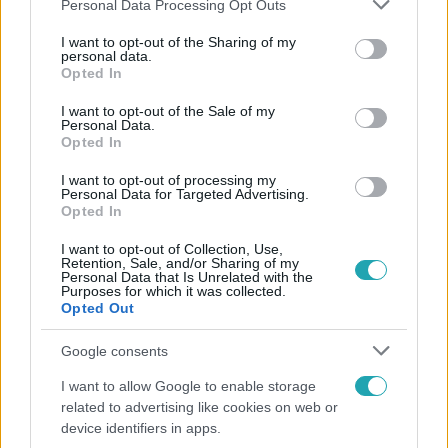
Please note that this website/app uses one or more Google
Personal Data Processing Opt Outs
services and may gather and store information including but
not limited to your visit or usage behaviour. You may click to
I want to opt-out of the Sharing of my
Népszerű
personal data.
grant or deny consent to Google and its third-party tags to
Opted In
use your data for below specified purposes in below Google
consent section.
I want to opt-out of the Sale of my
Personal Data.
Opted In
I want to opt-out of processing my
Personal Data for Targeted Advertising.
Opted In
I want to opt-out of Collection, Use,
Retention, Sale, and/or Sharing of my
Personal Data that Is Unrelated with the
Purposes for which it was collected.
Opted Out
Kultúra
Google consents
Hosszú Katinka a dokumentumfilmjében Shane
I want to allow Google to enable storage
Tusupról: A medencében minden működött
related to advertising like cookies on web or
device identifiers in apps.