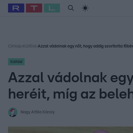
#
Babits Marcella
#
Szellő István
#
Most Wanted
#
Gallusz Ni
Címlap
›
Külföld
›
Azzal vádolnak egy nőt, hogy addig szorította főbér
Külföld
Azzal vádolnak egy 
heréit, míg az bele
Nagy Attila Károly