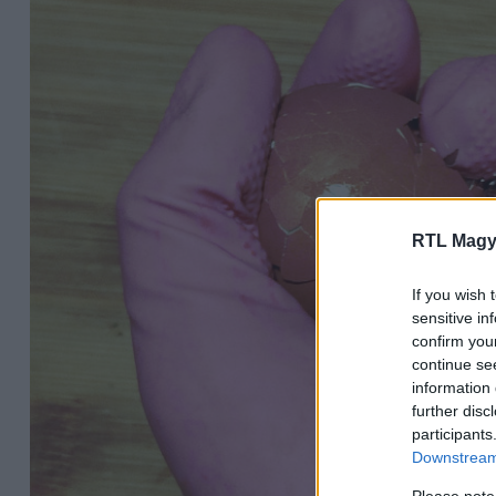
RTL Magy
If you wish 
sensitive in
confirm you
continue se
information 
further disc
participants
Downstream 
Please note