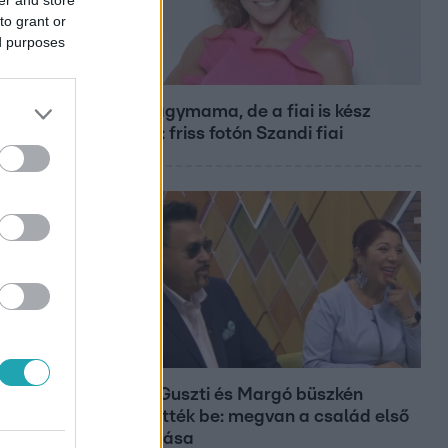
to grant or
ed purposes
Bulvár
Már nagymama, de a fiai is kész
férfiak: friss fotón Szandi fiai
Bulvár
Bódig Guszti és Margó büszkén
jelentették be: megvan a család első
diplomása