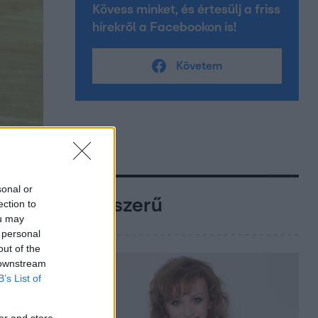
Kövess minket, és értesülj a friss
hírekről a Facebookon is!
Követem
sonal or
Népszerű
ection to
ou may
 personal
out of the
 downstream
B’s List of
er and store