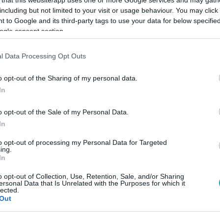
including but not limited to your visit or usage behaviour. You may click 
 to Google and its third-party tags to use your data for below specifi
ogle consent section.
l Data Processing Opt Outs
Link másolása
o opt-out of the Sharing of my personal data.
In
anya összeveszett a villanyszámlán a lakása
o opt-out of the Sale of my Personal Data.
állítólag megragadta az 50 éves férfi nemi
In
to opt-out of processing my Personal Data for Targeted
ing.
In
o opt-out of Collection, Use, Retention, Sale, and/or Sharing
ersonal Data that Is Unrelated with the Purposes for which it
lected.
Out
között legyen a Google-találatokban!