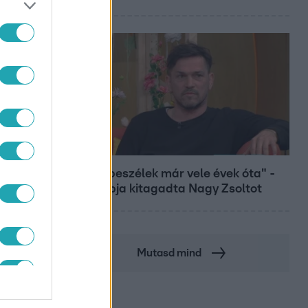
Bulvár
"Nem beszélek már vele évek óta" -
Édesapja kitagadta Nagy Zsoltot
Mutasd mind