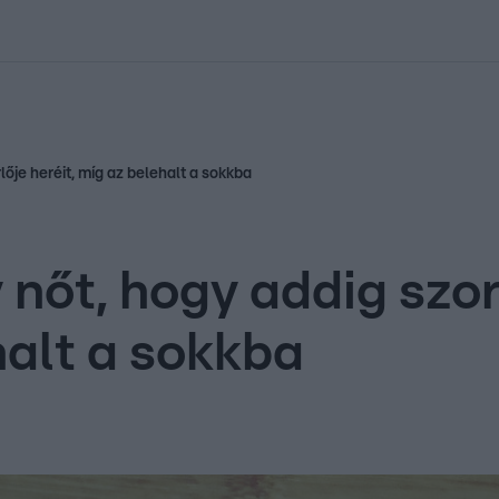
kolett
#
Időjárás
#
RTL műsor
#
Víz
#
Magyar Péter
#
Csillagjeg
lője heréit, míg az belehalt a sokkba
nőt, hogy addig szor
halt a sokkba