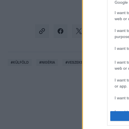
Google 
I want t
web or d
I want t
purpose
I want 
I want t
#
KÜLFÖLD
#
NIGÉRIA
#
VESZEKEDÉS
#
ALBÉRLET
web or d
I want t
or app.
I want t
I want t
authenti