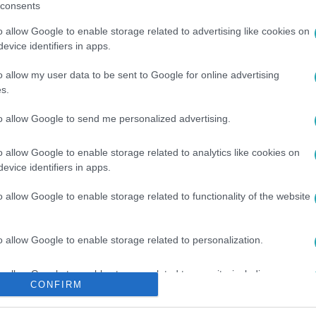
consents
o allow Google to enable storage related to advertising like cookies on
evice identifiers in apps.
o allow my user data to be sent to Google for online advertising
s.
to allow Google to send me personalized advertising.
o allow Google to enable storage related to analytics like cookies on
#
VILLANYSZÁMLA
#
HERE
evice identifiers in apps.
o allow Google to enable storage related to functionality of the website
o allow Google to enable storage related to personalization.
o allow Google to enable storage related to security, including
CONFIRM
cation functionality and fraud prevention, and other user protection.