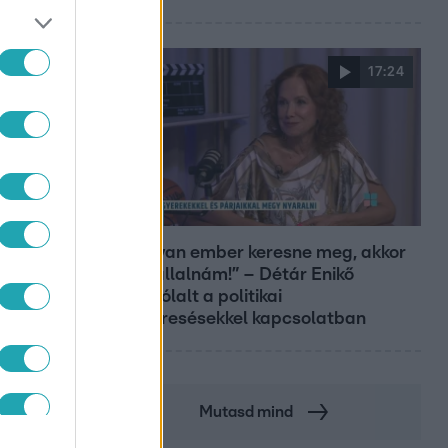
17:24
Reggeli
„Ha olyan ember keresne meg, akkor
sem vállalnám!” – Détár Enikő
megszólalt a politikai
megkeresésekkel kapcsolatban
Mutasd mind