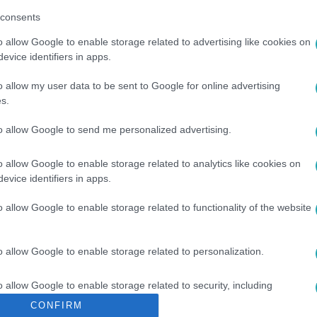
consents
o allow Google to enable storage related to advertising like cookies on
evice identifiers in apps.
o allow my user data to be sent to Google for online advertising
s.
to allow Google to send me personalized advertising.
o allow Google to enable storage related to analytics like cookies on
 ÁROK
#
HEGY
#
MENTÉS
#
TŰZOLTÓ
evice identifiers in apps.
o allow Google to enable storage related to functionality of the website
o allow Google to enable storage related to personalization.
o allow Google to enable storage related to security, including
cation functionality and fraud prevention, and other user protection.
CONFIRM