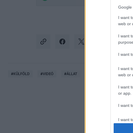
Google 
I want t
web or d
I want t
purpose
I want 
I want t
#
KÜLFÖLD
#
VIDEÓ
#
ÁLLAT
#
ŐZ
#
VÍZELVEZETŐ
web or d
I want t
or app.
I want t
I want t
authenti