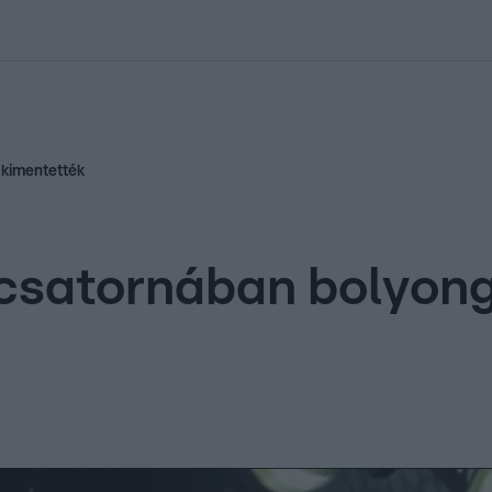
kolett
#
Időjárás
#
RTL műsor
#
Víz
#
Magyar Péter
#
Csillagjeg
 kimentették
 csatornában bolyong