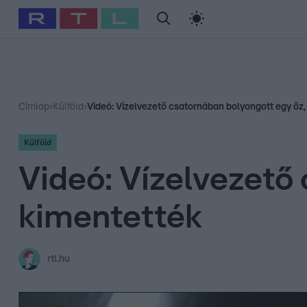
#
Babits Marcella
#
Szellő István
#
Most Wanted
#
Gallusz Ni
Címlap
›
Külföld
›
Videó: Vízelvezető csatornában bolyongott egy őz,
Külföld
Videó: Vízelvezető
kimentették
rtl.hu