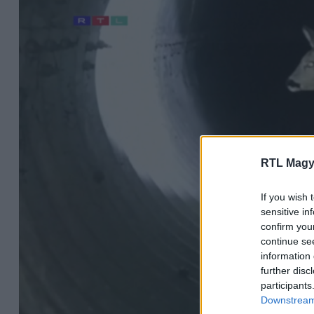
RTL Magy
If you wish 
sensitive in
confirm you
continue se
information 
further disc
participants
Downstream 