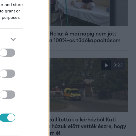
er and store
to grant or
ed purposes
Bulvár
Rubint Réka: A mai napig nem jött
vissza a 100%-os tüdőkapacitásom
3:23
Fókusz
Hazaszállították a kórházból Kati
nénit, a házuk előtt vették észre, hogy
már nem él