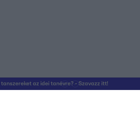
nszereket az idei tanévre? - Szavazz itt!