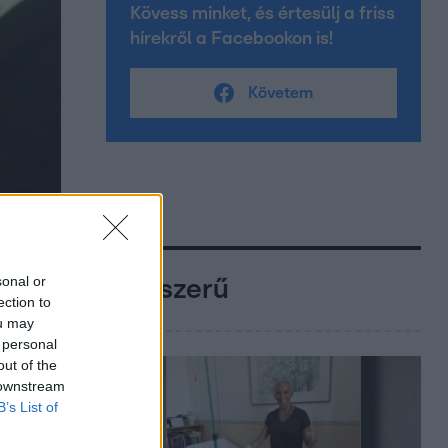
Kövess minket, és értesülj a friss
hírekről a Facebookon is!
Követem
sonal or
Népszerű
ection to
ou may
 personal
out of the
 downstream
B’s List of