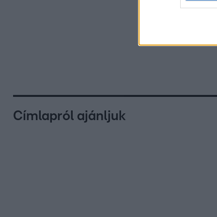
Címlapról ajánljuk