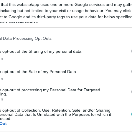
 that this website/app uses one or more Google services and may gath
including but not limited to your visit or usage behaviour. You may click 
 to Google and its third-party tags to use your data for below specifi
ogle consent section.
Link másolása
l Data Processing Opt Outs
o opt-out of the Sharing of my personal data.
In
em találta a kiutat egy európai őz az
o opt-out of the Sale of my Personal Data.
e városban. Vasárnap tűzoltók vezették ki
In
ihez 300 métert kellett megtenniük a föld
to opt-out of processing my Personal Data for Targeted
ing.
In
o opt-out of Collection, Use, Retention, Sale, and/or Sharing
ersonal Data that Is Unrelated with the Purposes for which it
lected.
Out
között legyen a Google-találatokban!