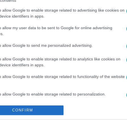
consents
o allow Google to enable storage related to advertising like cookies on
evice identifiers in apps.
o allow my user data to be sent to Google for online advertising
s.
to allow Google to send me personalized advertising.
#
CSEHORSZÁG
#
ELNÖKVÁLASZTÁS
#
LENGYELORSZÁG
o allow Google to enable storage related to analytics like cookies on
evice identifiers in apps.
o allow Google to enable storage related to functionality of the website
o allow Google to enable storage related to personalization.
o allow Google to enable storage related to security, including
CONFIRM
cation functionality and fraud prevention, and other user protection.