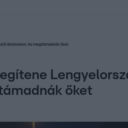
kolett
#
Időjárás
#
RTL műsor
#
Víz
#
Magyar Péter
#
Csillagjeg
balti államokon, ha megtámadnák őket
egítene Lengyelorszá
gtámadnák őket