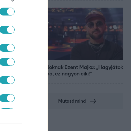
Bulvár
A fiataloknak üzent Majka: „Hagyjátok
ezt abba, ez nagyon ciki!”
Mutasd mind