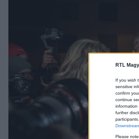
RTL Magy
If you wish 
sensitive in
confirm you
continue se
information 
further disc
participants
Downstream 
Please note