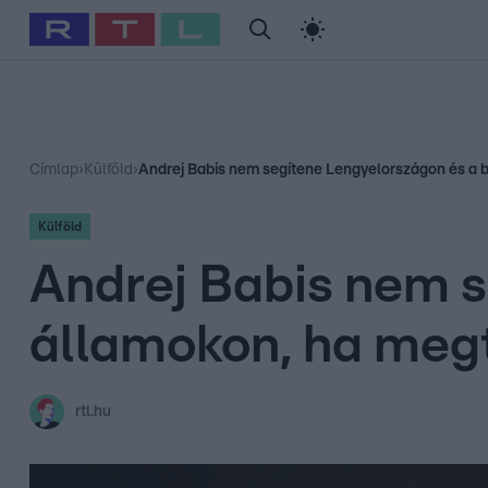
#
Babits Marcella
#
Szellő István
#
Most Wanted
#
Gallusz Ni
Címlap
›
Külföld
›
Andrej Babis nem segítene Lengyelországon és a 
Külföld
Andrej Babis nem s
államokon, ha me
rtl.hu