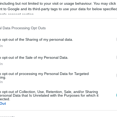
including but not limited to your visit or usage behaviour. You may click 
 to Google and its third-party tags to use your data for below specifi
ogle consent section.
l Data Processing Opt Outs
Link másolása
o opt-out of the Sharing of my personal data.
In
n Viktor szövetségese utólag módosította
o opt-out of the Sale of my Personal Data.
In
t betartaná a NATO-szerződést.
to opt-out of processing my Personal Data for Targeted
ing.
In
o opt-out of Collection, Use, Retention, Sale, and/or Sharing
ersonal Data that Is Unrelated with the Purposes for which it
között legyen a Google-találatokban!
lected.
Out