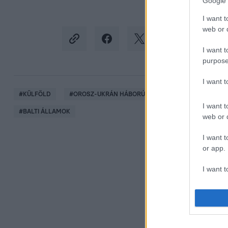
Google 
I want t
web or d
I want t
purpose
I want 
#
KÜLFÖLD
#
OROSZ-UKRÁN HÁBORÚ
#
ANDREJ BABIS
I want t
#
BALTI ÁLLAMOK
web or d
I want t
or app.
I want t
I want t
authenti