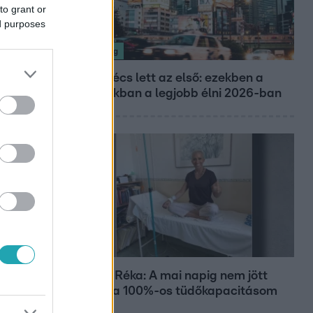
to grant or
ed purposes
Nagyvilág
Nem Bécs lett az első: ezekben a
városokban a legjobb élni 2026-ban
Bulvár
Rubint Réka: A mai napig nem jött
vissza a 100%-os tüdőkapacitásom