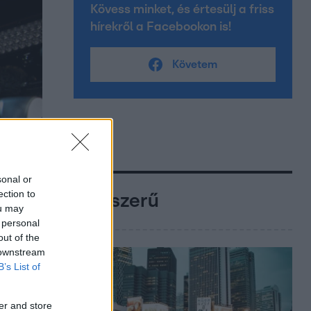
Kövess minket, és értesülj a friss
hírekről a Facebookon is!
Követem
sonal or
ection to
Népszerű
ou may
 personal
out of the
 downstream
B’s List of
er and store