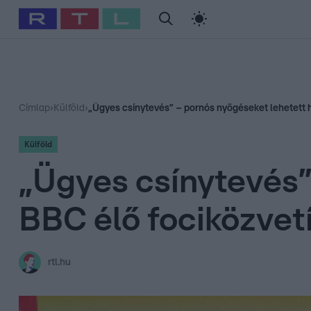
#
Babits Marcella
#
Szellő István
#
Most Wanted
#
Gallusz Ni
Címlap
›
Külföld
›
„Ügyes csínytevés” – pornós nyögéseket lehetett h
Külföld
„Ügyes csínytevés”
BBC élő fociközvet
rtl.hu