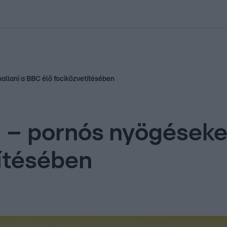
kolett
#
Időjárás
#
RTL műsor
#
Víz
#
Magyar Péter
#
Csillagjeg
allani a BBC élő fociközvetítésében
 – pornós nyögéseket
ítésében