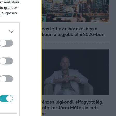
er and store
to grant or
ed purposes
Nagyvilág
Nem Bécs lett az első: ezekben a
városokban a legjobb élni 2026-ban
Bulvár
Pluszpénzes légkondi, elfogyott jég,
zöld rántotta: Járai Máté kiakadt
Siófokon