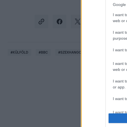
Google 
I want t
web or d
I want t
purpose
I want 
#
KÜLFÖLD
#
BBC
#
SZEXHANGOK
#
ÉLŐ KÖZVETÍTÉS
I want t
web or d
I want t
or app.
I want t
I want t
authenti