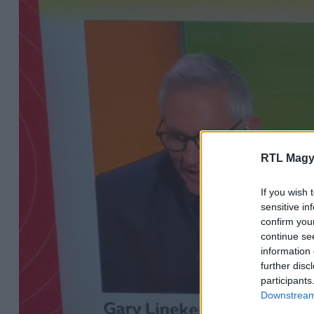
RTL Magy
If you wish 
sensitive in
confirm you
continue se
information 
further disc
participants
Downstream 