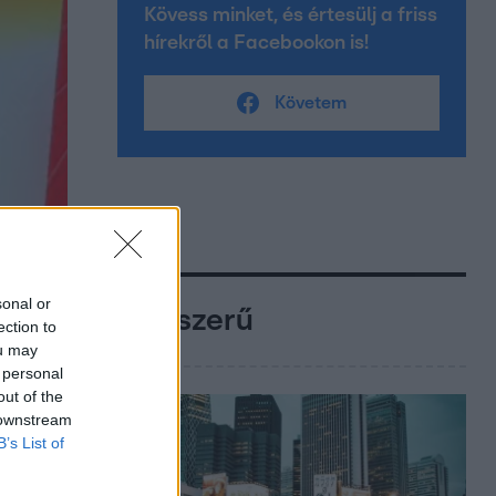
Kövess minket, és értesülj a friss
hírekről a Facebookon is!
Követem
sonal or
Népszerű
ection to
ou may
 personal
out of the
 downstream
B’s List of