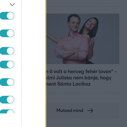
Bulvár
"Nekem ő volt a herceg fehér lovon" -
Széphalmi Juliska nem bánja, hogy
hozzáment Sánta Lacihoz
Mutasd mind