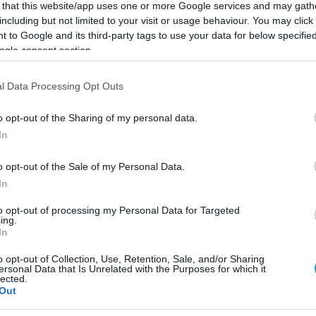
 that this website/app uses one or more Google services and may gath
including but not limited to your visit or usage behaviour. You may click 
 to Google and its third-party tags to use your data for below specifi
ogle consent section.
Link másolása
l Data Processing Opt Outs
o opt-out of the Sharing of my personal data.
In
st elemezték, amikor egyértelmű
o opt-out of the Sale of my Personal Data.
rt.
In
to opt-out of processing my Personal Data for Targeted
ing.
In
o opt-out of Collection, Use, Retention, Sale, and/or Sharing
között legyen a Google-találatokban!
ersonal Data that Is Unrelated with the Purposes for which it
lected.
Out