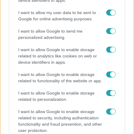
Hazaszállították a kórházból Kati nénit, a házuk
device identifiers in apps.
előtt vették észre, hogy már nem él
I want to allow my user data to be sent to
Google for online advertising purposes.
I want to allow Google to send me
21:40
personalized advertising.
I want to allow Google to enable storage
related to analytics like cookies on web or
device identifiers in apps.
I want to allow Google to enable storage
related to functionality of the website or app.
Reggeli
I want to allow Google to enable storage
related to personalization.
„10 cm Duna-víz Paksnál az olyan, mint egy nyílt
lábszártörésre egy sebtapasz” – állnak a hajók
I want to allow Google to enable storage
related to security, including authentication
functionality and fraud prevention, and other
user protection.
2:30