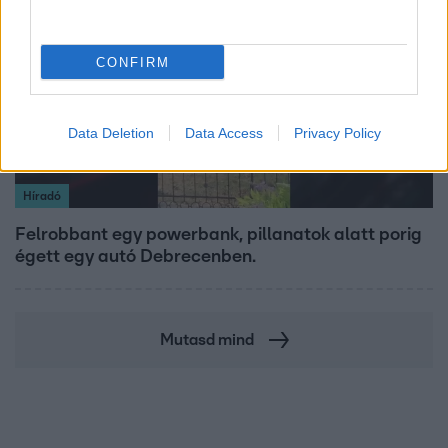
CONFIRM
Data Deletion
Data Access
Privacy Policy
Híradó
Felrobbant egy powerbank, pillanatok alatt porig
égett egy autó Debrecenben.
Mutasd mind