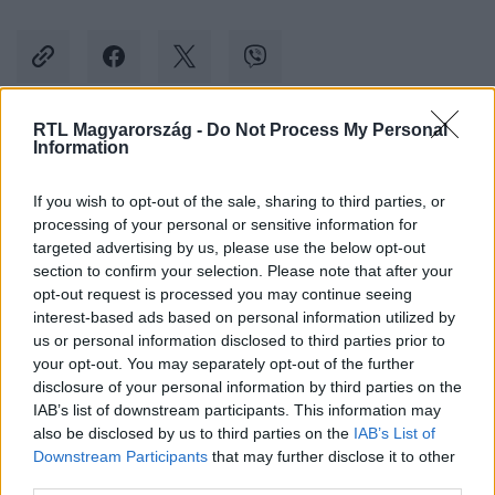
RTL Magyarország -
Do Not Process My Personal
Information
Kövess minket, és értesülj a friss hírekről a
Facebookon is!
If you wish to opt-out of the sale, sharing to third parties, or
processing of your personal or sensitive information for
Követem
targeted advertising by us, please use the below opt-out
section to confirm your selection. Please note that after your
opt-out request is processed you may continue seeing
interest-based ads based on personal information utilized by
us or personal information disclosed to third parties prior to
your opt-out. You may separately opt-out of the further
disclosure of your personal information by third parties on the
#
KÜLFÖLD
#
DREZDA
#
TÚSZEJTÉS
#
RENDŐRSÉG
IAB’s list of downstream participants. This information may
also be disclosed by us to third parties on the
IAB’s List of
#
NÉMETORSZÁG
Downstream Participants
that may further disclose it to other
third parties.