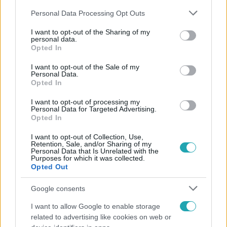
Please note that this website/app uses one or more Google
Personal Data Processing Opt Outs
services and may gather and store information including but
not limited to your visit or usage behaviour. You may click to
I want to opt-out of the Sharing of my
personal data.
grant or deny consent to Google and its third-party tags to
Opted In
use your data for below specified purposes in below Google
Népszerű
consent section.
I want to opt-out of the Sale of my
Personal Data.
Opted In
I want to opt-out of processing my
3:23
Personal Data for Targeted Advertising.
Opted In
I want to opt-out of Collection, Use,
Retention, Sale, and/or Sharing of my
Personal Data that Is Unrelated with the
Purposes for which it was collected.
Opted Out
Google consents
I want to allow Google to enable storage
Fókusz
related to advertising like cookies on web or