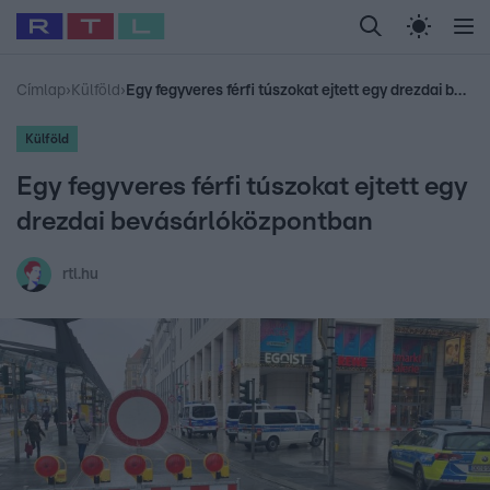
Legfrissebb
RTL Híradó
Fókusz
Sztárhírek
Randi
Celeb vagyok, me
#
Babits Marcella
#
Szellő István
#
Most Wanted
#
Gallusz Niko
Címlap
›
Külföld
›
Egy fegyveres férfi túszokat ejtett egy drezdai bevásárlóközpontban
Külföld
Egy fegyveres férfi túszokat ejtett egy
drezdai bevásárlóközpontban
rtl.hu